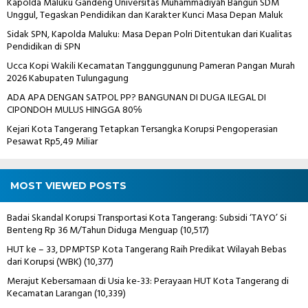
Kapolda Maluku Gandeng Universitas Muhammadiyah Bangun SDM
Unggul, Tegaskan Pendidikan dan Karakter Kunci Masa Depan Maluk
Sidak SPN, Kapolda Maluku: Masa Depan Polri Ditentukan dari Kualitas
Pendidikan di SPN
Ucca Kopi Wakili Kecamatan Tanggunggunung Pameran Pangan Murah
2026 Kabupaten Tulungagung
ADA APA DENGAN SATPOL PP? BANGUNAN DI DUGA ILEGAL DI
CIPONDOH MULUS HINGGA 80℅
Kejari Kota Tangerang Tetapkan Tersangka Korupsi Pengoperasian
Pesawat Rp5,49 Miliar
MOST VIEWED POSTS
Badai Skandal Korupsi Transportasi Kota Tangerang: Subsidi ‘TAYO’ Si
Benteng Rp 36 M/Tahun Diduga Menguap
(10,517)
HUT ke – 33, DPMPTSP Kota Tangerang Raih Predikat Wilayah Bebas
dari Korupsi (WBK)
(10,377)
Merajut Kebersamaan di Usia ke-33: Perayaan HUT Kota Tangerang di
Kecamatan Larangan
(10,339)