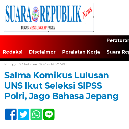
Peratura
Redaksi
Disclaimer
Peralatan Kerja
Suara Re
Home /
Tak Berkategori
Minggu, 23 Februari 2025 - 19:30 WIB
Salma Komikus Lulusan
UNS Ikut Seleksi SIPSS
Polri, Jago Bahasa Jepang