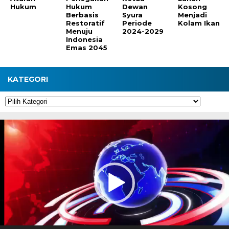
Hukum
Hukum
Dewan
Kosong
Berbasis
Syura
Menjadi
Restoratif
Periode
Kolam Ikan
Menuju
2024-2029
Indonesia
Emas 2045
KATEGORI
Kategori
Pemutar
Video