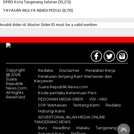
DPRD Kota Tangerang Selatan
(10,213)
YAYASAN MULYA ABADI PEDULI
(6,110)
Invalid slider id. Master Slider ID must be a valid number.
Contact
Us
Copyright
Redaksi
Disclaimer
Peralatan Kerja
@ 2026
Peraturan Jenjang Karir Wartawan dan
Suara
Karyawan
Republik
Suara Republik News.com
News.Com,
All Rights
Kode perilaku Ketentuan Pers
Reserved
PEDOMAN MEDIA SIBER
VISI – MISI
SOP Wartawan
Tentang Kami
Redaksi
Hubungi Kami
ADVERTORIAL IKLAN MEDIA ONLINE
TANGERANG NEWS
Buru
Headline
Maluku
Tangerang Raya
Tapanuli Raya
TNI/Polri