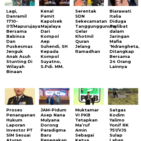
Lagi,
Kenal
Serentak
Biarawati
Danramil
Pamit
SDN
Italia
1710-
Kapolsek
Sekecamatan
Diduga
07/Mapurujaya
Majalaya
Tanggunggunung
Terlibat
Bersama
Dari
Gelar
dalam
Babinsa
Kompol
Khotmil
Jaringan
Dan
Aep
Quran
Mafia
Puskesmas
Suhendi, SH
Jelang
‘Ndrangheta,
Jenguk
Kepada
Ramadhan
Ditangkap
Anak Asuh
Kompol
Bersama
Stunting Di
Suyatno,
24 Orang
Wilayah
S.Pdi. MM.
Lainnya
Binaan
Proses
JAM-Pidum
Muktamar
Satgas
Penanganan
Asep Nana
VI PKB
Kodim
Hukum
Mulyana
Tetapkan
Yalimo
Laporan
Dorong
Ma’ruf
Yonif RK
Investor PT
Paradigma
Amin
751/VJS
SIM Sesuai
Baru
Sebagai
Sulap
Aturan
Penegakan
Ketua
Lahan