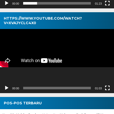
00:00
01:23
HTTPS://WWW.YOUTUBE.COM/WATCH?
V=XVAJYCLC4X0
Pemutar
Video
00:00
01:03
POS-POS TERBARU