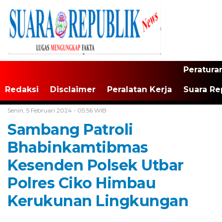
Peratura
Redaksi
Disclaimer
Peralatan Kerja
Suara Re
Home /
Tak Berkategori
Senin, 5 Februari 2024 - 05:56 WIB
Sambang Patroli
Bhabinkamtibmas
Kesenden Polsek Utbar
Polres Ciko Himbau
Kerukunan Lingkungan