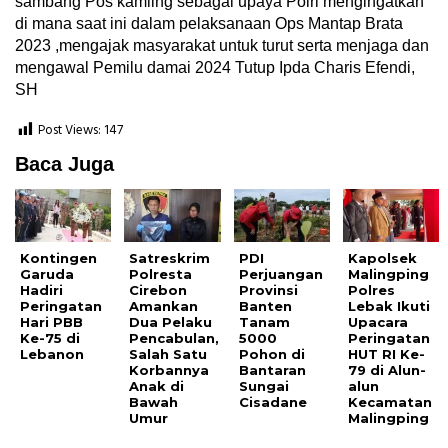
sambang Pos kamling sebagai upaya Polri mengingatkan
di mana saat ini dalam pelaksanaan Ops Mantap Brata
2023 ,mengajak masyarakat untuk turut serta menjaga dan
mengawal Pemilu damai 2024 Tutup Ipda Charis Efendi,
SH
Post Views:
147
Baca Juga
Kontingen
Satreskrim
PDI
Kapolsek
Garuda
Polresta
Perjuangan
Malingping
Hadiri
Cirebon
Provinsi
Polres
Peringatan
Amankan
Banten
Lebak Ikuti
Hari PBB
Dua Pelaku
Tanam
Upacara
Ke-75 di
Pencabulan,
5000
Peringatan
Lebanon
Salah Satu
Pohon di
HUT RI Ke-
Korbannya
Bantaran
79 di Alun-
Anak di
Sungai
alun
Bawah
Cisadane
Kecamatan
Umur
Malingping