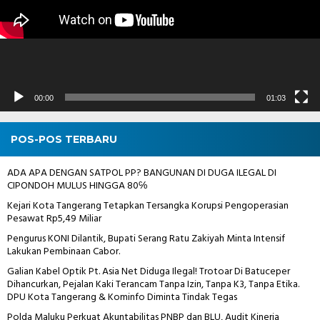
00:00
01:03
POS-POS TERBARU
ADA APA DENGAN SATPOL PP? BANGUNAN DI DUGA ILEGAL DI
CIPONDOH MULUS HINGGA 80℅
Kejari Kota Tangerang Tetapkan Tersangka Korupsi Pengoperasian
Pesawat Rp5,49 Miliar
Pengurus KONI Dilantik, Bupati Serang Ratu Zakiyah Minta Intensif
Lakukan Pembinaan Cabor.
Galian Kabel Optik Pt. Asia Net Diduga Ilegal! Trotoar Di Batuceper
Dihancurkan, Pejalan Kaki Terancam Tanpa Izin, Tanpa K3, Tanpa Etika.
DPU Kota Tangerang & Kominfo Diminta Tindak Tegas
Polda Maluku Perkuat Akuntabilitas PNBP dan BLU, Audit Kinerja