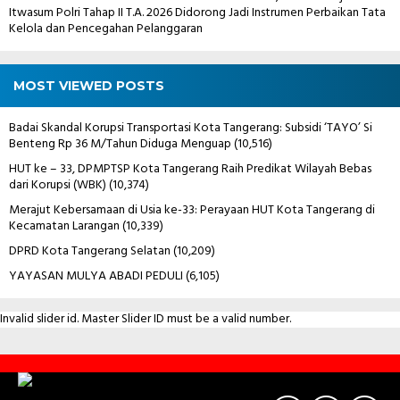
Itwasum Polri Tahap II T.A. 2026 Didorong Jadi Instrumen Perbaikan Tata
Kelola dan Pencegahan Pelanggaran
MOST VIEWED POSTS
Badai Skandal Korupsi Transportasi Kota Tangerang: Subsidi ‘TAYO’ Si
Benteng Rp 36 M/Tahun Diduga Menguap
(10,516)
HUT ke – 33, DPMPTSP Kota Tangerang Raih Predikat Wilayah Bebas
dari Korupsi (WBK)
(10,374)
Merajut Kebersamaan di Usia ke-33: Perayaan HUT Kota Tangerang di
Kecamatan Larangan
(10,339)
DPRD Kota Tangerang Selatan
(10,209)
YAYASAN MULYA ABADI PEDULI
(6,105)
Invalid slider id. Master Slider ID must be a valid number.
Contact
Us