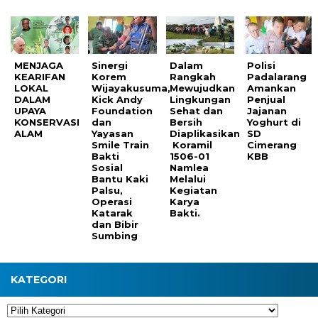
MENJAGA
Sinergi
Dalam
Polisi
KEARIFAN
Korem
Rangkah
Padalarang
LOKAL
Wijayakusuma,
Mewujudkan
Amankan
DALAM
Kick Andy
Lingkungan
Penjual
UPAYA
Foundation
Sehat dan
Jajanan
KONSERVASI
dan
Bersih
Yoghurt di
ALAM
Yayasan
Diaplikasikan
SD
Smile Train
Koramil
Cimerang
Bakti
1506-01
KBB
Sosial
Namlea
Bantu Kaki
Melalui
Palsu,
Kegiatan
Operasi
Karya
Katarak
Bakti.
dan Bibir
Sumbing
KATEGORI
Kategori