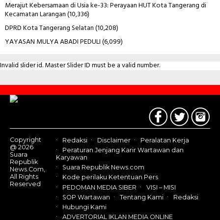
Merajut Kebersamaan di Usia ke-33: Perayaan HUT Kota Tangerang di
Kecamatan Larangan
(10,336)
DPRD Kota Tangerang Selatan
(10,208)
YAYASAN MULYA ABADI PEDULI
(6,099)
Invalid slider id. Master Slider ID must be a valid number.
Contact
Us
Copyright
Redaksi
Disclaimer
Peralatan Kerja
@ 2026
Peraturan Jenjang Karir Wartawan dan
Suara
Karyawan
Republik
Suara Republik News.com
News.Com,
All Rights
Kode perilaku Ketentuan Pers
Reserved
PEDOMAN MEDIA SIBER
VISI – MISI
SOP Wartawan
Tentang Kami
Redaksi
Hubungi Kami
ADVERTORIAL IKLAN MEDIA ONLINE