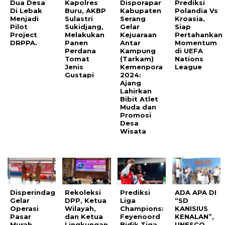
Dua Desa
Kapolres
Disporapar
Prediksi
Di Lebak
Buru, AKBP
Kabupaten
Polandia Vs
Menjadi
Sulastri
Serang
Kroasia,
Pilot
Sukidjang,
Gelar
Siap
Project
Melakukan
Kejuaraan
Pertahankan
DRPPA.
Panen
Antar
Momentum
Perdana
Kampung
di UEFA
Tomat
(Tarkam)
Nations
Jenis
Kemenpora
League
Gustapi
2024:
Ajang
Lahirkan
Bibit Atlet
Muda dan
Promosi
Desa
Wisata
Disperindag
Rekoleksi
Prediksi
ADA APA DI
Gelar
DPP, Ketua
Liga
“SD
Operasi
Wilayah,
Champions:
KANISIUS
Pasar
dan Ketua
Feyenoord
KENALAN”,
Murah,
Lingkungan
Bidik Tiga
UNESCO