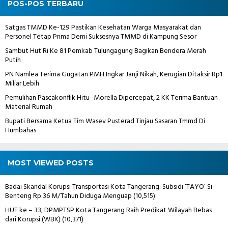
POS-POS TERBARU
Satgas TMMD Ke-129 Pastikan Kesehatan Warga Masyarakat dan
Personel Tetap Prima Demi Suksesnya TMMD di Kampung Sesor
Sambut Hut Ri Ke 81 Pemkab Tulungagung Bagikan Bendera Merah
Putih
PN Namlea Terima Gugatan PMH Ingkar Janji Nikah, Kerugian Ditaksir Rp1
Miliar Lebih
Pemulihan Pascakonflik Hitu–Morella Dipercepat, 2 KK Terima Bantuan
Material Rumah
Bupati Bersama Ketua Tim Wasev Pusterad Tinjau Sasaran Tmmd Di
Humbahas
MOST VIEWED POSTS
Badai Skandal Korupsi Transportasi Kota Tangerang: Subsidi ‘TAYO’ Si
Benteng Rp 36 M/Tahun Diduga Menguap
(10,515)
HUT ke – 33, DPMPTSP Kota Tangerang Raih Predikat Wilayah Bebas
dari Korupsi (WBK)
(10,371)