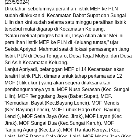
(23/5/2024).
Diketahui, sebelumnya peralihan listrik MEP ke PLN
sudah dilakukan di Kecamatan Babat Supat dan Sungai
Lilin dan kini sudah selama satu minggu peralihan listrik
tersebut mulai digarap di Kecamatan Keluang.
“Kalau melihat progres hari ini, Insya Allah akhir Mei ini
peralihan listrik MEP ke PLN di Keluang tuntas,” ujar
Sekda Apriyadi Mahmud saat di lokasi pemasangan tiang
listrik PLN di Desa Tenggaro, Desa Tegal Mulyo, dan Desa
Sri Asih Kecamatan Keluang.
Lanjut Apriyadi, pelanggan MEP di 14 Kecamatan akan
teraliri listrik PLN, dimana untuk tahap pertama ada 12
MOF ( titik ukur ) yang akan segera dilaksanakan
pembangunannya yaitu MOF Nusa Serasan (Kec. Sungai
Lilin), MOF Tenggulang Jaya (Babat Supat), MOF.
“Kemudian, Bayat (Kec.Bayung Lencir), MOF Mendis
(Kec.Bayung Lencir), MOF Lubuk Harjo (Kec. Bayung
Lencir), MOF Setia Jaya (Kec. Jirak), MOF Layan (Kec
Jirak), MOF Sungai Dua (Kec.Sungai Keruh), MOF
Tanjung Agung (Kec.Lais), MOF Rantau Keroya (Kec.
Lais), MOF Danau Cala (Kec. Lais), MOF Mekar Jaya (Kec