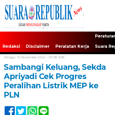
Peratura
Redaksi
Disclaimer
Peralatan Kerja
Suara Re
Home /
Tak Berkategori
Minggu, 10 November 2024 - 09:38 WIB
Sambangi Keluang, Sekda
Apriyadi Cek Progres
Peralihan Listrik MEP ke
PLN