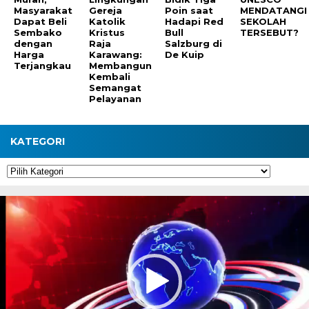
Masyarakat
Gereja
Poin saat
MENDATANGI
Dapat Beli
Katolik
Hadapi Red
SEKOLAH
Sembako
Kristus
Bull
TERSEBUT?
dengan
Raja
Salzburg di
Harga
Karawang:
De Kuip
Terjangkau
Membangun
Kembali
Semangat
Pelayanan
KATEGORI
Kategori
Pemutar
Video