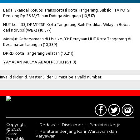
Badai Skandal Korupsi Transportasi Kota Tangerang: Subsidi ‘TAYO’ Si
Benteng Rp 36 M/Tahun Diduga Menguap
(10,517)
HUT ke – 33, DPMPTSP Kota Tangerang Raih Predikat Wilayah Bebas
dari Korupsi (WBK)
(10,377)
Merajut Kebersamaan di Usia ke-33: Perayaan HUT Kota Tangerang di
Kecamatan Larangan
(10,339)
DPRD Kota Tangerang Selatan
(10,211)
YAYASAN MULYA ABADI PEDULI
(6,110)
Invalid slider id. Master Slider ID must be a valid number.
Contact
Us
Copyright
Redaksi
Disclaimer
Peralatan Kerja
@ 2026
Peraturan Jenjang Karir Wartawan dan
Suara
Karyawan
Republik