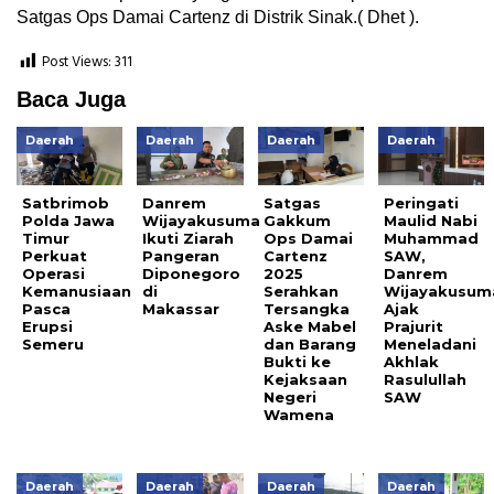
Satgas Ops Damai Cartenz di Distrik Sinak.( Dhet ).
Post Views:
311
Baca Juga
Daerah
Daerah
Daerah
Daerah
Satbrimob
Danrem
Satgas
Peringati
Polda Jawa
Wijayakusuma
Gakkum
Maulid Nabi
Timur
Ikuti Ziarah
Ops Damai
Muhammad
Perkuat
Pangeran
Cartenz
SAW,
Operasi
Diponegoro
2025
Danrem
Kemanusiaan
di
Serahkan
Wijayakusum
Pasca
Makassar
Tersangka
Ajak
Erupsi
Aske Mabel
Prajurit
Semeru
dan Barang
Meneladani
Bukti ke
Akhlak
Kejaksaan
Rasulullah
Negeri
SAW
Wamena
Daerah
Daerah
Daerah
Daerah