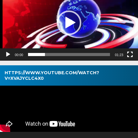
00:00
01:23
HTTPS://WWW.YOUTUBE.COM/WATCH?
V=XVAJYCLC4X0
Pemutar
Video