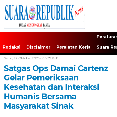
Peratura
Redaksi
Disclaimer
Peralatan Kerja
Suara Re
Home /
Daerah
Senin, 27 Oktober 2025 - 08:37 WIB
Satgas Ops Damai Cartenz
Gelar Pemeriksaan
Kesehatan dan Interaksi
Humanis Bersama
Masyarakat Sinak