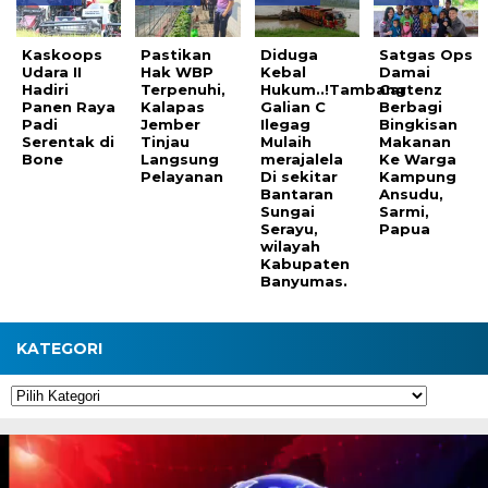
Kaskoops
Pastikan
Diduga
Satgas Ops
Udara II
Hak WBP
Kebal
Damai
Hadiri
Terpenuhi,
Hukum..!Tambang
Cartenz
Panen Raya
Kalapas
Galian C
Berbagi
Padi
Jember
Ilegag
Bingkisan
Serentak di
Tinjau
Mulaih
Makanan
Bone
Langsung
merajalela
Ke Warga
Pelayanan
Di sekitar
Kampung
Bantaran
Ansudu,
Sungai
Sarmi,
Serayu,
Papua
wilayah
Kabupaten
Banyumas.
KATEGORI
Kategori
Pemutar
Video