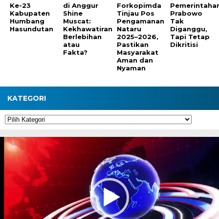
Ke-23
di Anggur
Forkopimda
Pemerintaha
Kabupaten
Shine
Tinjau Pos
Prabowo
Humbang
Muscat:
Pengamanan
Tak
Hasundutan
Kekhawatiran
Nataru
Diganggu,
Berlebihan
2025–2026,
Tapi Tetap
atau
Pastikan
Dikritisi
Fakta?
Masyarakat
Aman dan
Nyaman
KATEGORI
Kategori
Pemutar
Video