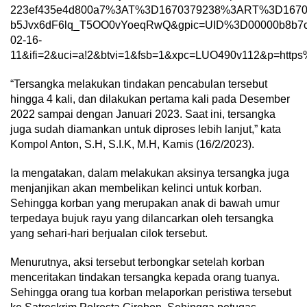
223ef435e4d800a7%3AT%3D1670379238%3ART%3D167
b5Jvx6dF6lq_T5OO0vYoeqRwQ&gpic=UID%3D00000b8b7c
02-16-
11&ifi=2&uci=a!2&btvi=1&fsb=1&xpc=LUO490v112&p=https%
“Tersangka melakukan tindakan pencabulan tersebut
hingga 4 kali, dan dilakukan pertama kali pada Desember
2022 sampai dengan Januari 2023. Saat ini, tersangka
juga sudah diamankan untuk diproses lebih lanjut,” kata
Kompol Anton, S.H, S.I.K, M.H, Kamis (16/2/2023).
Ia mengatakan, dalam melakukan aksinya tersangka juga
menjanjikan akan membelikan kelinci untuk korban.
Sehingga korban yang merupakan anak di bawah umur
terpedaya bujuk rayu yang dilancarkan oleh tersangka
yang sehari-hari berjualan cilok tersebut.
Menurutnya, aksi tersebut terbongkar setelah korban
menceritakan tindakan tersangka kepada orang tuanya.
Sehingga orang tua korban melaporkan peristiwa tersebut