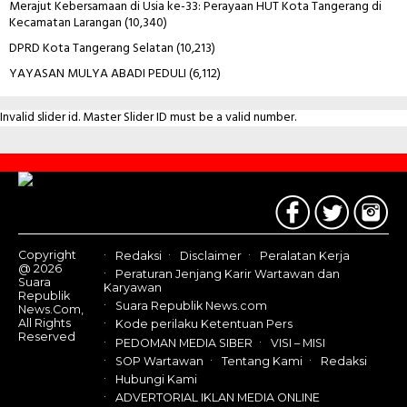
Merajut Kebersamaan di Usia ke-33: Perayaan HUT Kota Tangerang di
Kecamatan Larangan
(10,340)
DPRD Kota Tangerang Selatan
(10,213)
YAYASAN MULYA ABADI PEDULI
(6,112)
Invalid slider id. Master Slider ID must be a valid number.
Contact
Us
Copyright
Redaksi
Disclaimer
Peralatan Kerja
@ 2026
Peraturan Jenjang Karir Wartawan dan
Suara
Karyawan
Republik
Suara Republik News.com
News.Com,
All Rights
Kode perilaku Ketentuan Pers
Reserved
PEDOMAN MEDIA SIBER
VISI – MISI
SOP Wartawan
Tentang Kami
Redaksi
Hubungi Kami
ADVERTORIAL IKLAN MEDIA ONLINE