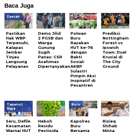
Baca Juga
Daerah
Pastikan
Demo Jilid
Polwan
Prediksi
Hak WBP
2 PGSB dan
Buru
Nottingham
Terpenuhi,
Warga
Rayakan
Forest vs
Kalapas
Gunung
HUT ke-76
Ipswich
Jember
Sugih
dengan
Town: Duel
Tinjau
Panas: CSR
Bakti
Krusial di
Langsung
Asahimas
Sosial:
The City
Pelayanan
Dipertanyakan
AKBP
Ground
Sulastri
Pimpin Aksi
Inspiratif di
Pesantren
Tapanuli
Buru
Raya
Seru, Defile
Heboh
Kapolres
Rizieq
Kecamatan
Residu
Buru
Shihab
Warnai HUT
Pestisida
Bersama
Minta