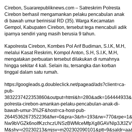
Cirebon, Suararepubliknews.com – Satreskrim Polresta
Cirebon berhasil mengamankan pelaku pencabulan anak
di bawah umur berinisial RD (35). Warga Kecamatan
Gempol, Kabupaten Cirebon, tersebut tega mencabuli adik
iparnya sendiri yang masih berusia 9 tahun.
Kapolresta Cirebon, Kombes Pol Arif Budiman, S.I.K, M.H,
melalui Kasat Reskrim, Kompol Anton, S.H, S.I.K, M.H,
mengatakan perbuatan tersebut dilakukan di rumahnya
hingga sekitar 4 kali. Selain itu, tersangka dan korban
tinggal dalam satu rumah.
https://googleads.g.doubleclick.net/pagead/ads?client=ca-
pub-
3832237422353860&output=html&h=280&adk=164444933&a
polresta-cirebon-amankan-pelaku-pencabulan-anak-di-
bawah-umur-3%2F&host=ca-host-pub-
2644536267352236&fwr=0&pra=3&rh=193&rw=770&rpe=1
Nw9bVGZk6noIfKzchczUNSzBWMceMfpXg8GAVNlp3JfJZVv
M&shv=r20230213&mjsv=m202302090101&ptt=9&saldr=aa