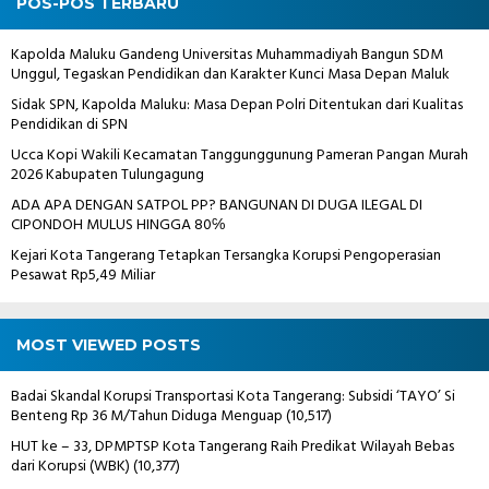
POS-POS TERBARU
Kapolda Maluku Gandeng Universitas Muhammadiyah Bangun SDM
Unggul, Tegaskan Pendidikan dan Karakter Kunci Masa Depan Maluk
Sidak SPN, Kapolda Maluku: Masa Depan Polri Ditentukan dari Kualitas
Pendidikan di SPN
Ucca Kopi Wakili Kecamatan Tanggunggunung Pameran Pangan Murah
2026 Kabupaten Tulungagung
ADA APA DENGAN SATPOL PP? BANGUNAN DI DUGA ILEGAL DI
CIPONDOH MULUS HINGGA 80℅
Kejari Kota Tangerang Tetapkan Tersangka Korupsi Pengoperasian
Pesawat Rp5,49 Miliar
MOST VIEWED POSTS
Badai Skandal Korupsi Transportasi Kota Tangerang: Subsidi ‘TAYO’ Si
Benteng Rp 36 M/Tahun Diduga Menguap
(10,517)
HUT ke – 33, DPMPTSP Kota Tangerang Raih Predikat Wilayah Bebas
dari Korupsi (WBK)
(10,377)