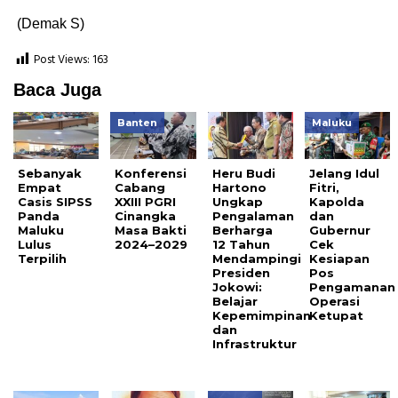
(Demak S)
Post Views:
163
Baca Juga
Banten
Maluku
Sebanyak
Konferensi
Heru Budi
Jelang Idul
Empat
Cabang
Hartono
Fitri,
Casis SIPSS
XXIII PGRI
Ungkap
Kapolda
Panda
Cinangka
Pengalaman
dan
Maluku
Masa Bakti
Berharga
Gubernur
Lulus
2024–2029
12 Tahun
Cek
Terpilih
Mendampingi
Kesiapan
Presiden
Pos
Jokowi:
Pengamanan
Belajar
Operasi
Kepemimpinan
Ketupat
dan
Infrastruktur