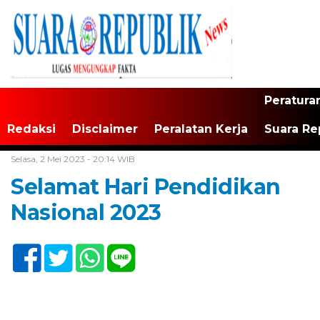
Peratura
Redaksi
Disclaimer
Peralatan Kerja
Suara Re
Home /
Tak Berkategori
Selasa, 2 Mei 2023 - 20:14 WIB
Selamat Hari Pendidikan
Nasional 2023