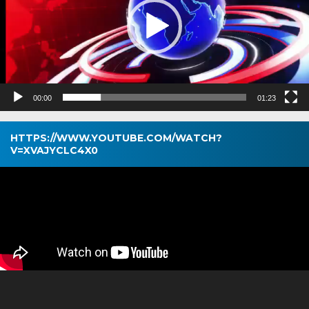
00:00
01:23
HTTPS://WWW.YOUTUBE.COM/WATCH?
V=XVAJYCLC4X0
Pemutar
Video