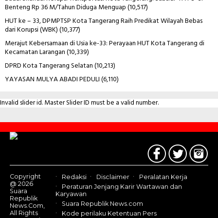
Benteng Rp 36 M/Tahun Diduga Menguap
(10,517)
HUT ke – 33, DPMPTSP Kota Tangerang Raih Predikat Wilayah Bebas
dari Korupsi (WBK)
(10,377)
Merajut Kebersamaan di Usia ke-33: Perayaan HUT Kota Tangerang di
Kecamatan Larangan
(10,339)
DPRD Kota Tangerang Selatan
(10,213)
YAYASAN MULYA ABADI PEDULI
(6,110)
Invalid slider id. Master Slider ID must be a valid number.
Contact
Us
Copyright
Redaksi
Disclaimer
Peralatan Kerja
@ 2026
Peraturan Jenjang Karir Wartawan dan
Suara
Karyawan
Republik
Suara Republik News.com
News.Com,
All Rights
Kode perilaku Ketentuan Pers