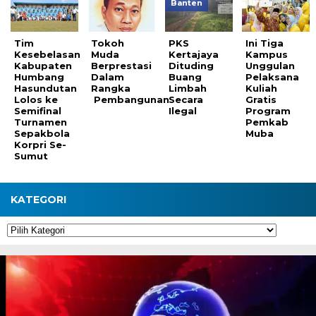
Banten
Tim
Tokoh
PKS
Ini Tiga
Kesebelasan
Muda
Kertajaya
Kampus
Kabupaten
Berprestasi
Dituding
Unggulan
Humbang
Dalam
Buang
Pelaksana
Hasundutan
Rangka
Limbah
Kuliah
Lolos ke
Pembangunan
Secara
Gratis
Semifinal
Ilegal
Program
Turnamen
Pemkab
Sepakbola
Muba
Korpri Se-
Sumut
KATEGORI
Kategori
Pemutar
Video