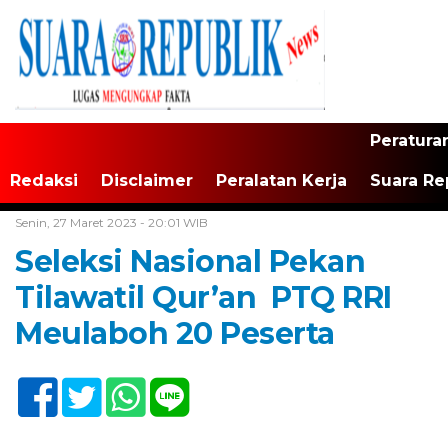
Peratura
Redaksi
Disclaimer
Peralatan Kerja
Suara Re
Home /
Tak Berkategori
Senin, 27 Maret 2023 - 20:01 WIB
Seleksi Nasional Pekan
Tilawatil Qur’an PTQ RRI
Meulaboh 20 Peserta