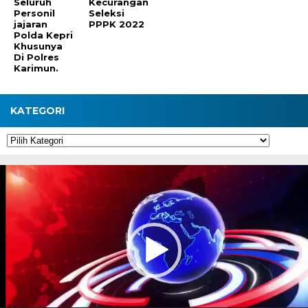
Seluruh
Kecurangan
Personil
Seleksi
jajaran
PPPK 2022
Polda Kepri
Khusunya
Di Polres
Karimun.
KATEGORI
Kategori
Pemutar
Video