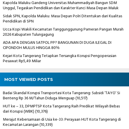
Kapolda Maluku Gandeng Universitas Muhammadiyah Bangun SDM
Unggul, Tegaskan Pendidikan dan Karakter Kunci Masa Depan Maluk
Sidak SPN, Kapolda Maluku: Masa Depan Polri Ditentukan dari Kualitas
Pendidikan di SPN
Ucca Kopi Wakili Kecamatan Tanggunggunung Pameran Pangan Murah
2026 Kabupaten Tulungagung
ADA APA DENGAN SATPOL PP? BANGUNAN DI DUGA ILEGAL DI
CIPONDOH MULUS HINGGA 80℅
Kejari Kota Tangerang Tetapkan Tersangka Korupsi Pengoperasian
Pesawat Rp5,49 Miliar
MOST VIEWED POSTS
Badai Skandal Korupsi Transportasi Kota Tangerang: Subsidi ‘TAYO’ Si
Benteng Rp 36 M/Tahun Diduga Menguap
(10,517)
HUT ke – 33, DPMPTSP Kota Tangerang Raih Predikat Wilayah Bebas
dari Korupsi (WBK)
(10,376)
Merajut Kebersamaan di Usia ke-33: Perayaan HUT Kota Tangerang di
Kecamatan Larangan
(10,339)