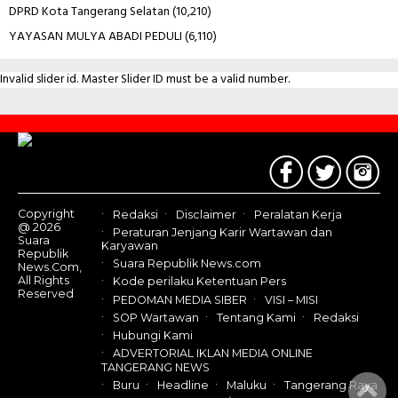
DPRD Kota Tangerang Selatan
(10,210)
YAYASAN MULYA ABADI PEDULI
(6,110)
Invalid slider id. Master Slider ID must be a valid number.
Contact
Us
Copyright
Redaksi
Disclaimer
Peralatan Kerja
@ 2026
Peraturan Jenjang Karir Wartawan dan
Suara
Karyawan
Republik
Suara Republik News.com
News.Com,
All Rights
Kode perilaku Ketentuan Pers
Reserved
PEDOMAN MEDIA SIBER
VISI – MISI
SOP Wartawan
Tentang Kami
Redaksi
Hubungi Kami
ADVERTORIAL IKLAN MEDIA ONLINE
TANGERANG NEWS
Buru
Headline
Maluku
Tangerang Raya