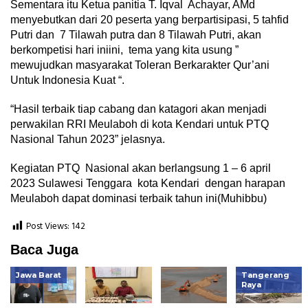
Sementara itu Ketua panitia T. Iqval Achayar, AMd
menyebutkan dari 20 peserta yang berpartisipasi, 5 tahfid
Putri dan 7 Tilawah putra dan 8 Tilawah Putri, akan
berkompetisi hari iniini, tema yang kita usung ”
mewujudkan masyarakat Toleran Berkarakter Qur’ani
Untuk Indonesia Kuat “.
“Hasil terbaik tiap cabang dan katagori akan menjadi
perwakilan RRI Meulaboh di kota Kendari untuk PTQ
Nasional Tahun 2023” jelasnya.
Kegiatan PTQ Nasional akan berlangsung 1 – 6 april
2023 Sulawesi Tenggara kota Kendari dengan harapan
Meulaboh dapat dominasi terbaik tahun ini(Muhibbu)
Post Views:
142
Baca Juga
Jawa Barat
Tangerang
Raya