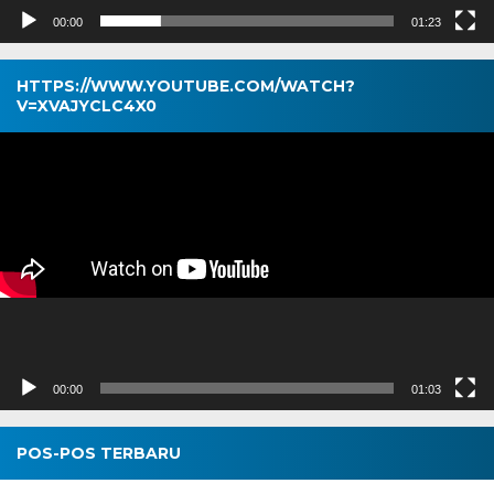
00:00
01:23
HTTPS://WWW.YOUTUBE.COM/WATCH?
V=XVAJYCLC4X0
Pemutar
Video
00:00
01:03
POS-POS TERBARU