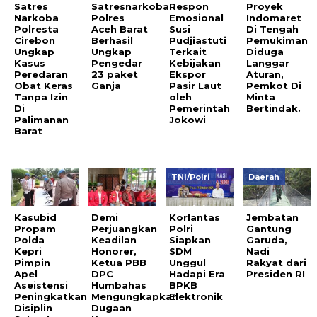
Satres
Satresnarkoba
Respon
Proyek
Narkoba
Polres
Emosional
Indomaret
Polresta
Aceh Barat
Susi
Di Tengah
Cirebon
Berhasil
Pudjiastuti
Pemukiman
Ungkap
Ungkap
Terkait
Diduga
Kasus
Pengedar
Kebijakan
Langgar
Peredaran
23 paket
Ekspor
Aturan,
Obat Keras
Ganja
Pasir Laut
Pemkot Di
Tanpa Izin
oleh
Minta
Di
Pemerintah
Bertindak.
Palimanan
Jokowi
Barat
TNI/Polri
Daerah
Kasubid
Demi
Korlantas
Jembatan
Propam
Perjuangkan
Polri
Gantung
Polda
Keadilan
Siapkan
Garuda,
Kepri
Honorer,
SDM
Nadi
Pimpin
Ketua PBB
Unggul
Rakyat dari
Apel
DPC
Hadapi Era
Presiden RI
Aseistensi
Humbahas
BPKB
Peningkatkan
Mengungkapkan
Elektronik
Disiplin
Dugaan