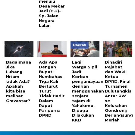
menuju
Desa Mekar
Jadi (B.2)-
Sp. Jalan
Negara
Lalan
Daerah
Bagaimana
Ada Apa
Lagi!
Dihadiri
Jika
Dengan
Warga Sipil
Pejabat
Lubang
Bupati
Jadi
dan Wakil
Hitam
Humbahas,
Korban
Ketua
tidak Ada?
Tiga Kali
penganiayaan
DPRD, Final
Apakah
Berturut
dengan
Turnamen
kita bisa
Turut
menggunakan
Bulutangkis
melihat
Tidak Hadir
senjata
Antar RW
Gravastar?
Dalam
tajam di
se-
Rapat
Yahukimo,
Kelurahan
Paripurna
Diduga
Gondrong
DPRD
Dilakukan
Berlangsung
KKB
Meriah