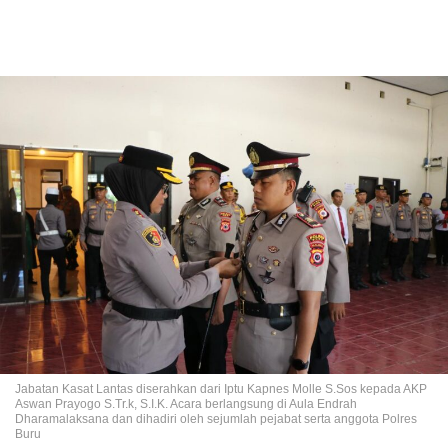
Jabatan Kasat Lantas diserahkan dari Iptu Kapnes Molle S.Sos kepada AKP
Aswan Prayogo S.Tr.k, S.I.K. Acara berlangsung di Aula Endrah
Dharamalaksana dan dihadiri oleh sejumlah pejabat serta anggota Polres
Buru