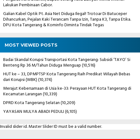
Lakukan Pembinaan Cabor.
Galian Kabel Optik Pt. Asia Net Diduga Ilegal! Trotoar Di Batuceper
Dihancurkan, Pejalan Kaki Terancam Tanpa Izin, Tanpa K3, Tanpa Etika.
DPU Kota Tangerang & Kominfo Diminta Tindak Tegas
MOST VIEWED POSTS
Badai Skandal Korupsi Transportasi Kota Tangerang: Subsidi ‘TAYO’ Si
Benteng Rp 36 M/Tahun Diduga Menguap
(10,516)
HUT ke – 33, DPMPTSP Kota Tangerang Raih Predikat Wilayah Bebas
dari Korupsi (WBK)
(10,374)
Merajut Kebersamaan di Usia ke-33: Perayaan HUT Kota Tangerang di
Kecamatan Larangan
(10,339)
DPRD Kota Tangerang Selatan
(10,209)
YAYASAN MULYA ABADI PEDULI
(6,105)
Invalid slider id. Master Slider ID must be a valid number.
Contact