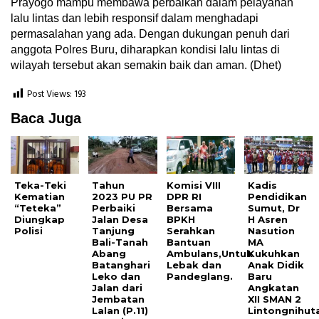
Prayogo mampu membawa perbaikan dalam pelayanan
lalu lintas dan lebih responsif dalam menghadapi
permasalahan yang ada. Dengan dukungan penuh dari
anggota Polres Buru, diharapkan kondisi lalu lintas di
wilayah tersebut akan semakin baik dan aman. (Dhet)
Post Views:
193
Baca Juga
Teka-Teki
Tahun
Komisi VIII
Kadis
Kematian
2023 PU PR
DPR RI
Pendidikan
“Teteka”
Perbaiki
Bersama
Sumut, Dr
Diungkap
Jalan Desa
BPKH
H Asren
Polisi
Tanjung
Serahkan
Nasution
Bali-Tanah
Bantuan
MA
Abang
Ambulans,Untuk
Kukuhkan
Batanghari
Lebak dan
Anak Didik
Leko dan
Pandeglang.
Baru
Jalan dari
Angkatan
Jembatan
XII SMAN 2
Lalan (P.11)
Lintongnihut