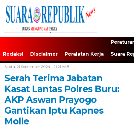
Peratura
Redaksi
Disclaimer
Peralatan Kerja
Suara Re
Home /
Tak Berkategori
Sabtu, 21 September 2024 - 21:21 WIB
Serah Terima Jabatan
Kasat Lantas Polres Buru:
AKP Aswan Prayogo
Gantikan Iptu Kapnes
Molle