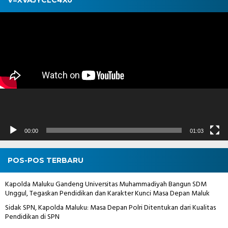
V=XVAJYCLC4X0
Pemutar
Video
00:00
01:03
POS-POS TERBARU
Kapolda Maluku Gandeng Universitas Muhammadiyah Bangun SDM
Unggul, Tegaskan Pendidikan dan Karakter Kunci Masa Depan Maluk
Sidak SPN, Kapolda Maluku: Masa Depan Polri Ditentukan dari Kualitas
Pendidikan di SPN