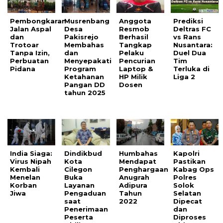
Pembongkaran
Musrenbang
Anggota
Prediksi
Jalan Aspal
Desa
Resmob
Deltras FC
dan
Pakisrejo
Berhasil
vs Rans
Trotoar
Membahas
Tangkap
Nusantara:
Tanpa Izin,
dan
Pelaku
Duel Dua
Perbuatan
Menyepakati
Pencurian
Tim
Pidana
Program
Laptop &
Terluka di
Ketahanan
HP Milik
Liga 2
Pangan DD
Dosen
tahun 2025
India Siaga:
Dindikbud
Humbahas
Kapolri
Virus Nipah
Kota
Mendapat
Pastikan
Kembali
Cilegon
Penghargaan
Kabag Ops
Menelan
Buka
Anugrah
Polres
Korban
Layanan
Adipura
Solok
Jiwa
Pengaduan
Tahun
Selatan
saat
2022
Dipecat
Penerimaan
dan
Peserta
Diproses