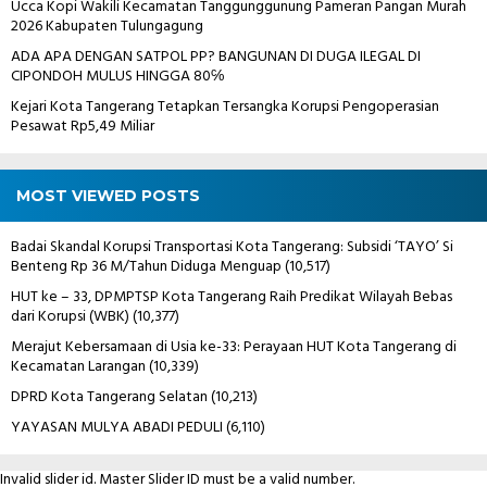
Ucca Kopi Wakili Kecamatan Tanggunggunung Pameran Pangan Murah
2026 Kabupaten Tulungagung
ADA APA DENGAN SATPOL PP? BANGUNAN DI DUGA ILEGAL DI
CIPONDOH MULUS HINGGA 80℅
Kejari Kota Tangerang Tetapkan Tersangka Korupsi Pengoperasian
Pesawat Rp5,49 Miliar
MOST VIEWED POSTS
Badai Skandal Korupsi Transportasi Kota Tangerang: Subsidi ‘TAYO’ Si
Benteng Rp 36 M/Tahun Diduga Menguap
(10,517)
HUT ke – 33, DPMPTSP Kota Tangerang Raih Predikat Wilayah Bebas
dari Korupsi (WBK)
(10,377)
Merajut Kebersamaan di Usia ke-33: Perayaan HUT Kota Tangerang di
Kecamatan Larangan
(10,339)
DPRD Kota Tangerang Selatan
(10,213)
YAYASAN MULYA ABADI PEDULI
(6,110)
Invalid slider id. Master Slider ID must be a valid number.