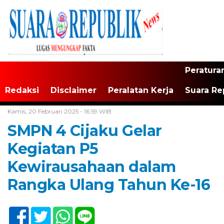
Peratura
Redaksi
Disclaimer
Peralatan Kerja
Suara Re
Home /
Tak Berkategori
Kamis, 20 Februari 2025 - 16:59 WIB
SMPN 4 Cijaku Gelar
Kegiatan P5
Kewirausahaan dalam
Rangka Ulang Tahun Ke-16