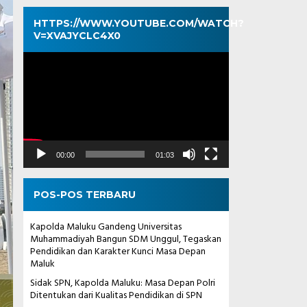
HTTPS://WWW.YOUTUBE.COM/WATCH?
V=XVAJYCLC4X0
Pemutar
Video
00:00
01:03
POS-POS TERBARU
Kapolda Maluku Gandeng Universitas
Muhammadiyah Bangun SDM Unggul, Tegaskan
Pendidikan dan Karakter Kunci Masa Depan
Maluk
Sidak SPN, Kapolda Maluku: Masa Depan Polri
Ditentukan dari Kualitas Pendidikan di SPN