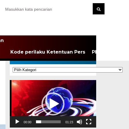
an
Kode perilaku Ketentuan Pers
PEDOMAN MEDI
KATEGORI
Kategori
Pemutar
Video
00:00
01:23