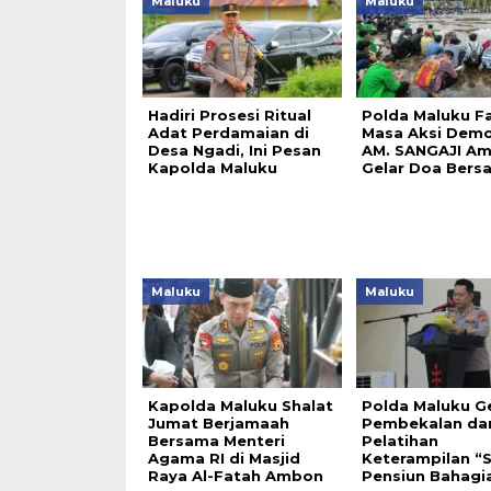
Maluku
Maluku
Hadiri Prosesi Ritual
Polda Maluku Fas
Adat Perdamaian di
Masa Aksi Demo
Desa Ngadi, Ini Pesan
AM. SANGAJI A
Kapolda Maluku
Gelar Doa Bers
Maluku
Maluku
Kapolda Maluku Shalat
Polda Maluku Ge
Jumat Berjamaah
Pembekalan da
Bersama Menteri
Pelatihan
Agama RI di Masjid
Keterampilan “S
Raya Al-Fatah Ambon
Pensiun Bahagi