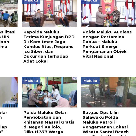
Maluku
Maluku
ilitasi
Kapolda Maluku
Polda Maluku Audiens
 UIN
Terima Kunjungan DPD
dengan Pertamina
mbon
RI: Komitmen Jaga
Papua – Maluku
ama
Kondusifitas, Respons
Perkuat Sinergi
Isu Siber, dan
Pengamanan Objek
Dukungan terhadap
Vital Nasional
Adat Lokal
Maluku
Maluku
lar
Polda Maluku Gelar
Satgas Ops Lilin
n
Pengobatan dan
Salawaku Polda
Khitanan Massal Gratis
Maluku Patroli
iap
di Negeri Kailolo,
Pengamanan Lokasi
a”
Diikuti 377 Warga
Wisata Santai Beach