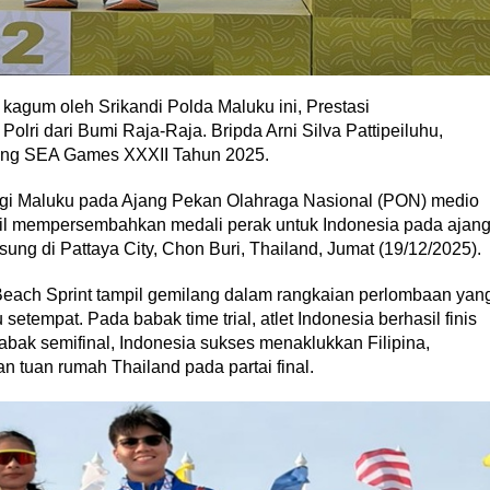
kagum oleh Srikandi Polda Maluku ini, Prestasi
lri dari Bumi Raja-Raja. Bripda Arni Silva Pattipeiluhu,
jang SEA Games XXXII Tahun 2025.
gi Maluku pada Ajang Pekan Olahraga Nasional (PON) medio
asil mempersembahkan medali perak untuk Indonesia pada ajan
g di Pattaya City, Chon Buri, Thailand, Jumat (19/12/2025).
Beach Sprint tampil gemilang dalam rangkaian perlombaan yan
setempat. Pada babak time trial, atlet Indonesia berhasil finis
babak semifinal, Indonesia sukses menaklukkan Filipina,
 tuan rumah Thailand pada partai final.