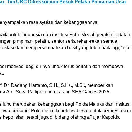
: Tim URC Ditreskrimum Bekuk Pelaku Pencurian Usai
i menyampaikan rasa syukur dan kebanggaannya
k untuk Indonesia dan institusi Polri. Medali perak ini adalah
ungan pimpinan, pelatih, senior serta rekan-rekan semua.
stasi dan mempersembahkan hasil yang lebih baik lagi,” ujar
di motivasi bagi dirinya untuk terus berlatih dan membawa
a.
f. Dr. Dadang Hartanto, S.H., S.I.K., M.Si., memberikan
ipda Arni Silva Pattipeiluhu di ajang SEA Games 2025.
tipeiluhu merupakan kebanggaan bagi Polda Maluku dan institusi
hwa personel Polri memiliki potensi besar untuk berprestasi di
s kepolisian, tetapi juga di bidang olahraga,” ujar Kapolda