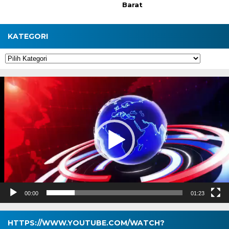
Barat
KATEGORI
Kategori
Pemutar
Video
00:00
01:23
HTTPS://WWW.YOUTUBE.COM/WATCH?