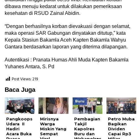
dibawa menuju kedarat untuk dilakukan pemeriksaan
kesehatan di RSUD Zainal Abidin.
“Dengan berhasilnya korban dievakuasi dengan selamat,
maka operasi SAR Gabungan dinyatakan ditutup,” kata
Kepala Stasiun Bakamla Aceh Kapten Bakamla Wahyu
Gantara berdasarkan laporan yang diterima dilapangan.
Autentikasi : Pranata Humas Ahli Muda Kapten Bakamla
Yuhanes Antara, S. Pd
Post Views:
219
Baca Juga
Buru
Pangkoops
Mirisnya
Pembagian
Petro Muba
Udara II
Warga
Takjil
Bagikan
Hadiri
Miskin Yang
Kapolres
Dividen
Acara Buka
Sempat
Buru dan
Capai Rp3
Puasa
Viral
Wakapolres
Miliar