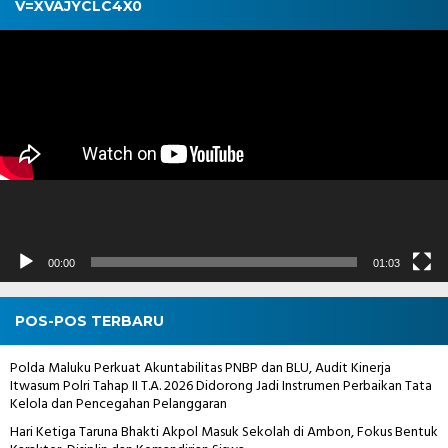
V=XVAJYCLC4X0
Pemutar
Video
00:00
01:03
POS-POS TERBARU
Polda Maluku Perkuat Akuntabilitas PNBP dan BLU, Audit Kinerja
Itwasum Polri Tahap II T.A. 2026 Didorong Jadi Instrumen Perbaikan Tata
Kelola dan Pencegahan Pelanggaran
Hari Ketiga Taruna Bhakti Akpol Masuk Sekolah di Ambon, Fokus Bentuk