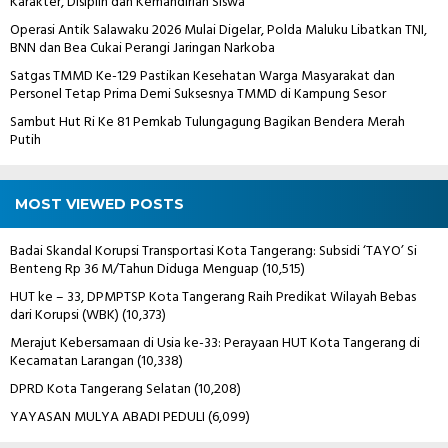
Karakter, Disiplin dan Kemandirian Siswa
Operasi Antik Salawaku 2026 Mulai Digelar, Polda Maluku Libatkan TNI,
BNN dan Bea Cukai Perangi Jaringan Narkoba
Satgas TMMD Ke-129 Pastikan Kesehatan Warga Masyarakat dan
Personel Tetap Prima Demi Suksesnya TMMD di Kampung Sesor
Sambut Hut Ri Ke 81 Pemkab Tulungagung Bagikan Bendera Merah
Putih
MOST VIEWED POSTS
Badai Skandal Korupsi Transportasi Kota Tangerang: Subsidi ‘TAYO’ Si
Benteng Rp 36 M/Tahun Diduga Menguap
(10,515)
HUT ke – 33, DPMPTSP Kota Tangerang Raih Predikat Wilayah Bebas
dari Korupsi (WBK)
(10,373)
Merajut Kebersamaan di Usia ke-33: Perayaan HUT Kota Tangerang di
Kecamatan Larangan
(10,338)
DPRD Kota Tangerang Selatan
(10,208)
YAYASAN MULYA ABADI PEDULI
(6,099)