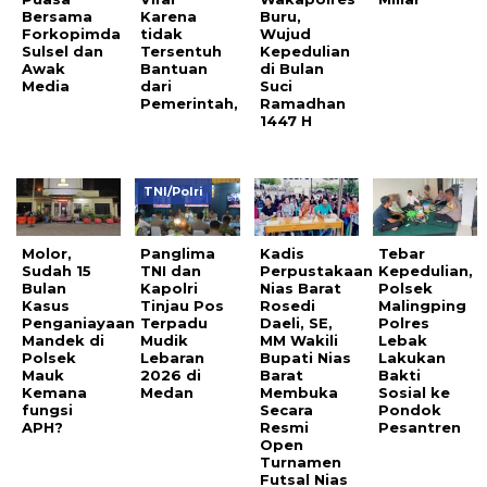
Bersama
Karena
Buru,
Forkopimda
tidak
Wujud
Sulsel dan
Tersentuh
Kepedulian
Awak
Bantuan
di Bulan
Media
dari
Suci
Pemerintah,
Ramadhan
1447 H
TNI/Polri
Molor,
Panglima
Kadis
Tebar
Sudah 15
TNI dan
Perpustakaan
Kepedulian,
Bulan
Kapolri
Nias Barat
Polsek
Kasus
Tinjau Pos
Rosedi
Malingping
Penganiayaan
Terpadu
Daeli, SE,
Polres
Mandek di
Mudik
MM Wakili
Lebak
Polsek
Lebaran
Bupati Nias
Lakukan
Mauk
2026 di
Barat
Bakti
Kemana
Medan
Membuka
Sosial ke
fungsi
Secara
Pondok
APH?
Resmi
Pesantren
Open
Turnamen
Futsal Nias