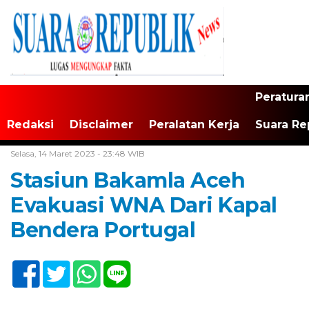
Peratura
Redaksi
Disclaimer
Peralatan Kerja
Suara Re
Home /
Tak Berkategori
Selasa, 14 Maret 2023 - 23:48 WIB
Stasiun Bakamla Aceh
Evakuasi WNA Dari Kapal
Bendera Portugal