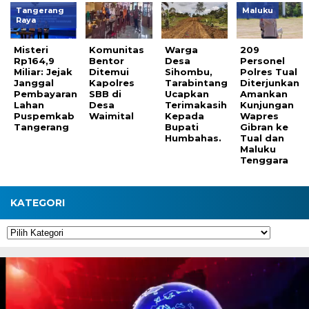
Tangerang
Maluku
Raya
Misteri
Komunitas
Warga
209
Rp164,9
Bentor
Desa
Personel
Miliar: Jejak
Ditemui
Sihombu,
Polres Tual
Janggal
Kapolres
Tarabintang
Diterjunkan
Pembayaran
SBB di
Ucapkan
Amankan
Lahan
Desa
Terimakasih
Kunjungan
Puspemkab
Waimital
Kepada
Wapres
Tangerang
Bupati
Gibran ke
Humbahas.
Tual dan
Maluku
Tenggara
KATEGORI
Kategori
Pemutar
Video