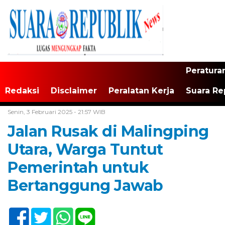
Peratura
Redaksi
Disclaimer
Peralatan Kerja
Suara Re
Home /
Tak Berkategori
Senin, 3 Februari 2025 - 21:57 WIB
Jalan Rusak di Malingping
Utara, Warga Tuntut
Pemerintah untuk
Bertanggung Jawab