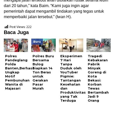
mengapa jalan tersebut telah dibiarkan rusak selama lebih
dari 20 tahun,” kata Baim. “Kami juga ingin agar
pemerintah dapat mengambil tindakan yang tegas untuk
memperbaiki jalan tersebut.” (Iwan H).
Post Views:
222
Baca Juga
Buru
Polres
Polres Buru
Eksperimen
Tragedi
Pandeglang
Bersama
7 Hari
Kebakaran
Polda
Bulog
Tanpa
Pabrik
Banten,Berhasil
Siapkan 14
Duduk oleh
Minyak
Ungkap
Ton Beras
YouTuber
Goreng di
Motif
untuk
Pigmie:
Kota
Pembunuhan
Gerakan
Tantangan
Bekasi:
Wanita di
Pasar
Kesehatan
Korban
Majasari
Murah
dan
Tewas
Produktivitas
Bertambah
yang Tak
Jadi 9
Terduga
Orang