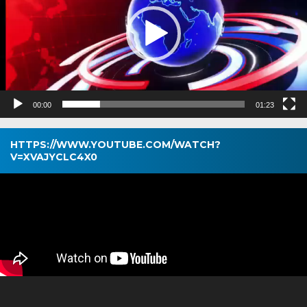
00:00
01:23
HTTPS://WWW.YOUTUBE.COM/WATCH?
V=XVAJYCLC4X0
Pemutar
Video