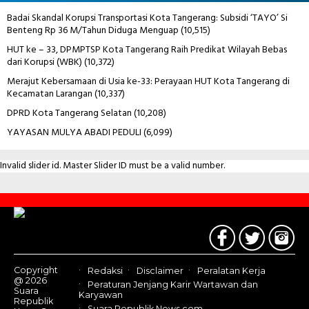
Badai Skandal Korupsi Transportasi Kota Tangerang: Subsidi ‘TAYO’ Si
Benteng Rp 36 M/Tahun Diduga Menguap
(10,515)
HUT ke – 33, DPMPTSP Kota Tangerang Raih Predikat Wilayah Bebas
dari Korupsi (WBK)
(10,372)
Merajut Kebersamaan di Usia ke-33: Perayaan HUT Kota Tangerang di
Kecamatan Larangan
(10,337)
DPRD Kota Tangerang Selatan
(10,208)
YAYASAN MULYA ABADI PEDULI
(6,099)
Invalid slider id. Master Slider ID must be a valid number.
Contact
Us
Copyright
Redaksi
Disclaimer
Peralatan Kerja
@ 2026
Peraturan Jenjang Karir Wartawan dan
Suara
Karyawan
Republik
Suara Republik News.com