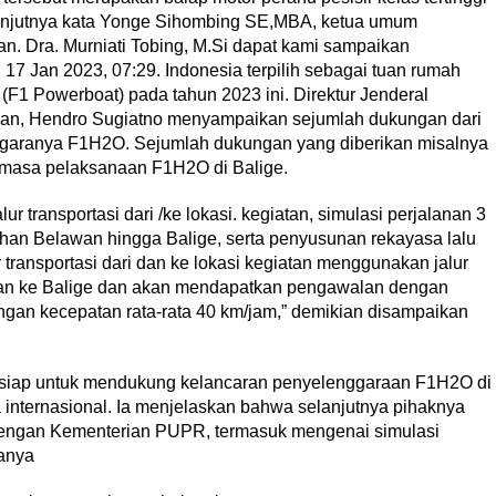
elanjutnya kata Yonge Sihombing SE,MBA, ketua umum
n. Dra. Murniati Tobing, M.Si dapat kami sampaikan
17 Jan 2023, 07:29. Indonesia terpilih sebagai tuan rumah
(F1 Powerboat) pada tahun 2023 ini. Direktur Jenderal
an, Hendro Sugiatno menyampaikan sejumlah dukungan dari
ggaranya F1H2O. Sejumlah dukungan yang diberikan misalnya
ma masa pelaksanaan F1H2O di Balige.
ur transportasi dari /ke lokasi. kegiatan, simulasi perjalanan 3
buhan Belawan hingga Balige, serta penyusunan rekayasa lalu
r transportasi dari dan ke lokasi kegiatan menggunakan jalur
awan ke Balige dan akan mendapatkan pengawalan dengan
ngan kecepatan rata-rata 40 km/jam,” demikian disampaikan
siap untuk mendukung kelancaran penyelenggaraan F1H2O di
 internasional. Ia menjelaskan bahwa selanjutnya pihaknya
engan Kementerian PUPR, termasuk mengenai simulasi
danya