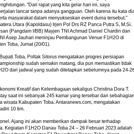
hitungan. “Dari rapat yang kita gelar hari ini, saya
jalan lancar tanpa adanya gangguan. Oleh karena itu kata di
rta masyarakat dalam menyukseskan event dunia tersebut,”
era Utara (Kapoldasu) Irjen Pol Drs RZ Panca Putra S, M.Si.
arisan (Pangdam I/BB) Mayjen TNI Achmad Daniel Chardin dan
 TNI Asep Jauhari meninjau Pembangunan Venue F1H2O di
n Toba, Jumat (20/01).
Bupati Toba, Poltak Sitorus mengatakan progres persiapan
ampionship sudah semakin matang, dia pun memastikan tidak
2O dari jadwal yang sudah ditetapkan sebelumnya pada 24-2
Ekonomi Kreatif dan Kelembagaan sekaligus Christina Dora T.
stay saat ini sebanyak 245 kamar yang tersebar dan sebahagia
sa wisata Kabupaten Toba. Antaranews.com, mengatakan
diri 10 tim.
sonel. Ajang ini akan memberikan dampak besar terhadap
a. Kegiatan F1H2O Danau Toba 24 – 26 Februari 2023 adalah