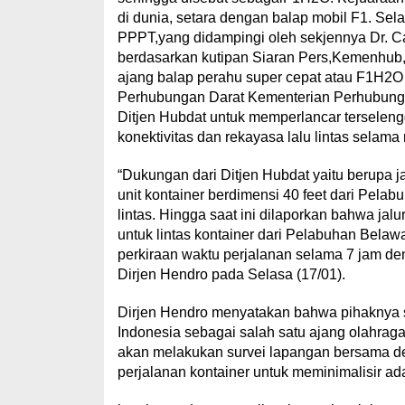
di dunia, setara dengan balap mobil F1. S
PPPT,yang didampingi oleh sekjennya Dr. Ca
berdasarkan kutipan Siaran Pers,Kemenhub, 
ajang balap perahu super cepat atau F1H2O 
Perhubungan Darat Kementerian Perhubung
Ditjen Hubdat untuk memperlancar terselen
konektivitas dan rekayasa lalu lintas sela
“Dukungan dari Ditjen Hubdat yaitu berupa jal
unit kontainer berdimensi 40 feet dari Pela
lintas. Hingga saat ini dilaporkan bahwa jalu
untuk lintas kontainer dari Pelabuhan Bel
perkiraan waktu perjalanan selama 7 jam de
Dirjen Hendro pada Selasa (17/01).
Dirjen Hendro menyatakan bahwa pihaknya 
Indonesia sebagai salah satu ajang olahraga
akan melakukan survei lapangan bersama d
perjalanan kontainer untuk meminimalisir a