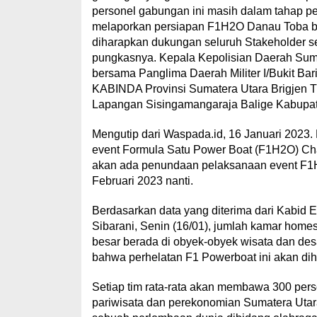
personel gabungan ini masih dalam tahap peng
melaporkan persiapan F1H2O Danau Toba ber
diharapkan dukungan seluruh Stakeholder se
pungkasnya. Kepala Kepolisian Daerah Sumat
bersama Panglima Daerah Militer I/Bukit B
KABINDA Provinsi Sumatera Utara Brigjen
Lapangan Sisingamangaraja Balige Kabupate
Mengutip dari Waspada.id, 16 Januari 2023. 
event Formula Satu Power Boat (F1H2O) Ch
akan ada penundaan pelaksanaan event F1H
Februari 2023 nanti.
Berdasarkan data yang diterima dari Kabid 
Sibarani, Senin (16/01), jumlah kamar home
besar berada di obyek-obyek wisata dan de
bahwa perhelatan F1 Powerboat ini akan diha
Setiap tim rata-rata akan membawa 300 per
pariwisata dan perekonomian Sumatera Utar