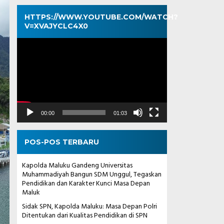
HTTPS://WWW.YOUTUBE.COM/WATCH?
V=XVAJYCLC4X0
Pemutar
Video
00:00
01:03
POS-POS TERBARU
Kapolda Maluku Gandeng Universitas
Muhammadiyah Bangun SDM Unggul, Tegaskan
Pendidikan dan Karakter Kunci Masa Depan
Maluk
Sidak SPN, Kapolda Maluku: Masa Depan Polri
Ditentukan dari Kualitas Pendidikan di SPN