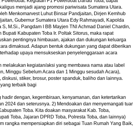
a Powerboat. Kegiatan F1 Powerboat Danau Toba, dapat
aligus menjadi ajang promosi pariwisata Sumatera Utara.
oleh Menkomarvest Luhut Binsar Pandjaitan, Dirjen Kemhub
aitan, Gubernur Sumatera Utara Edy Rahmayadi, Kapolda
a S, M.Si., Pangdam I BB Mayjen TNI Achmad Daniel Chardin,
Bupati Kabupaten Toba Ir. Poltak Sitorus, maka rapat
skan pentingnya himbauan, ajakan dan dukungan keluarga
ra dimaksud. Adapun bentuk dukungan yang dapat diberikan
 terhadap upaya mensukseskan penyelenggaraan acara
kan melakukan kegiatan/aksi yang membawa nama atau label
un, Minggu Sebelum Acara dan 1 Minggu sesudah Acara),
iskusi, stiker, brosur, poster spanduk, baliho dan lainnya.
yang terbaik bagi
ng hadir dengan, kegembiraan, kenyamanan, dan ketertarikan
hun 2024 dan seterusnya. 2) Mendoakan dan menyemangati tua
Kabupaten Toba. Kita doakan masyarakat Kab. Toba,
upati Toba, Jajaran DPRD Toba, Polresta Toba, dan lainnya)
am rangka mempersiapkan diri sebagai Tuan Rumah Yang Baik,