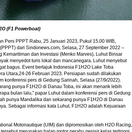
2O (F1 Powerboat)
an Pers PPPT Rabu, 25 Januari 2023, Pukul 15.00 WIB,
(PPPT) dari Sindonews.com, Selasa, 27 September 2022 –
g Kemaritiman dan Investasi (Menko Marves), Luhut Binsar
anyak menyedot turis lokal dan mancanegara. Luhut menyebut
gat bagus. Event bertajuk Indonesia F1H2O Lake Toba
era Utara,24-26 Februari 2023. Persiapan sudah dilakukan
am konferensi pers di Gedung Sarinah, Selasa (27/9/2022).
arang punya F1H2O di Danau Toba, ini akan menarik lebih
apa bulan lalu,” papar Luhut dalam konferensi pers di Gedung
telah punya Mandalika dan sekarang punya F1H2O di Danau
nya. Sebagai informasi kata Luhut, F1H2O adalah Kejuaraan
national Motonautique (UIM) dan dipromosikan oleh H2O Racing,
ersebut merupakan balap motor perahu pesisir kelas tertinggi