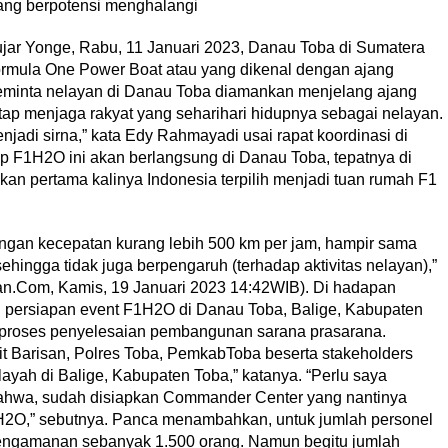
ang berpotensi menghalangi
jar Yonge, Rabu, 11 Januari 2023, Danau Toba di Sumatera
Formula One Power Boat atau yang dikenal dengan ajang
inta nelayan di Danau Toba diamankan menjelang ajang
 tetap menjaga rakyat yang seharihari hidupnya sebagai nelayan.
njadi sirna,” kata Edy Rahmayadi usai rapat koordinasi di
p F1H2O ini akan berlangsung di Danau Toba, tepatnya di
kan pertama kalinya Indonesia terpilih menjadi tuan rumah F1
 Dengan kecepatan kurang lebih 500 km per jam, hampir sama
hingga tidak juga berpengaruh (terhadap aktivitas nelayan),”
dan.Com, Kamis, 19 Januari 2023 14:42WIB). Di hadapan
 persiapan event F1H2O di Danau Toba, Balige, Kabupaten
u proses penyelesaian pembangunan sarana prasarana.
t Barisan, Polres Toba, PemkabToba beserta stakeholders
ayah di Balige, Kabupaten Toba,” katanya. “Perlu saya
bahwa, sudah disiapkan Commander Center yang nantinya
1H2O,” sebutnya. Panca menambahkan, untuk jumlah personel
engamanan sebanyak 1.500 orang. Namun begitu jumlah