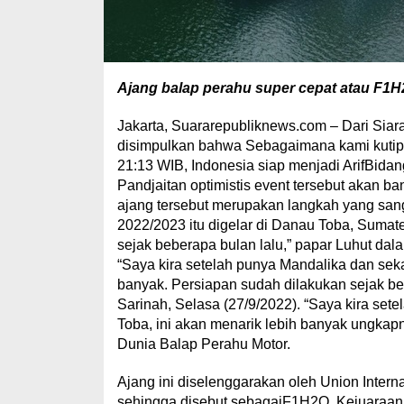
Ajang balap perahu super cepat atau F1H
Jakarta, Suararepubliknews.com – Dari Siar
disimpulkan bahwa Sebagaimana kami kutip
21:13 WIB, Indonesia siap menjadi ArifBidan
Pandjaitan optimistis event tersebut akan b
ajang tersebut merupakan langkah yang san
2022/2023 itu digelar di Danau Toba, Sumat
sejak beberapa bulan lalu,” papar Luhut dal
“Saya kira setelah punya Mandalika dan sek
banyak. Persiapan sudah dilakukan sejak ber
Sarinah, Selasa (27/9/2022). “Saya kira se
Toba, ini akan menarik lebih banyak ungkap
Dunia Balap Perahu Motor.
Ajang ini diselenggarakan oleh Union Inter
sehingga disebut sebagaiF1H2O. Kejuaraan t