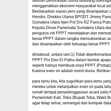
sebuah perlombaan dunia dibidang olahrag
menggerakkan ekonomi masyarakat local sek
Berdasarkan siaran pers yang disampaikan 
Hendro, Direktur Utama BPODT Jimmy Pandj
Sumatera Utara Irjen Pol Drs RZ Panca Putr
Kepala Dinas Pariwisata Sumatera Utara dan 
pengurus inti PPPT menetapkan dan memutu
besar PPPT dalam rangka mensukseskan aca
dan disampaikan oleh keluarga besar PPPT
dimaksud, antara lain:1) Tidak diperkenan
PPPT Pro Deo Et Patria dalam bentuk apap
seperti halnya membuat orasi PPPT (Protap), d
Karena even ini adalah event dunia. Berikan 
para tamu kita, kita suguhkan para tamu ya
mereka untuk melanjutkan even ini pada ta
rumah tempat penyelenggaraan acara yaitu 
Pemerintah Kab. Toba (Bupati Toba, Wakil B
agar tetap sehat, semangat dan kompak dal