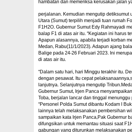
hambatan dan memeriksa kerusakan jalan y
perjalanan. Kemudian mengutip detiksumut u
Utara (Sumut) terpilih menjadi tuan rumah 
F1H2O. Gubernur Sumut Edy Rahmayadi mem
balap F1 di atas air itu. “Kegiatan ini harus
Apapun alasannya, apabila terjadi korban me
Medan, Rabu(11/1/2023). Adapun ajang bala
Balige pada 24-26 Februari 2023. Ini merupa
di atas air itu.
“Dalam satu hari, hari Minggu terakhir itu.
dengan pesawat. Itu cepat pelaksanaannya,se
lanjutnya. Selanjutnya mengutip Tribun.Me
Gubernur Sumut, Irjen Panca menyampaikan
Toba, berjalan lancar dan tinggal menungg
“Personel Polda Sumut dibantu Kodam I Buki
lainnya telah melaksanakan pembersihan wil
sampaikan kata Irjen Panca,Pak Gubernur 
difungsikan untuk memantau situasi saat F
gabungan yang diturunkan melaksanakan p