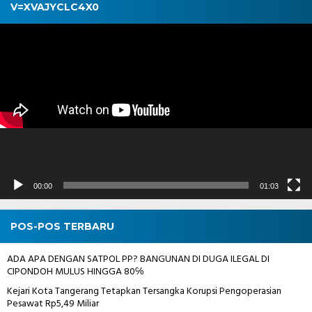
V=XVAJYCLC4X0
Pemutar
Video
00:00
01:03
POS-POS TERBARU
ADA APA DENGAN SATPOL PP? BANGUNAN DI DUGA ILEGAL DI
CIPONDOH MULUS HINGGA 80℅
Kejari Kota Tangerang Tetapkan Tersangka Korupsi Pengoperasian
Pesawat Rp5,49 Miliar