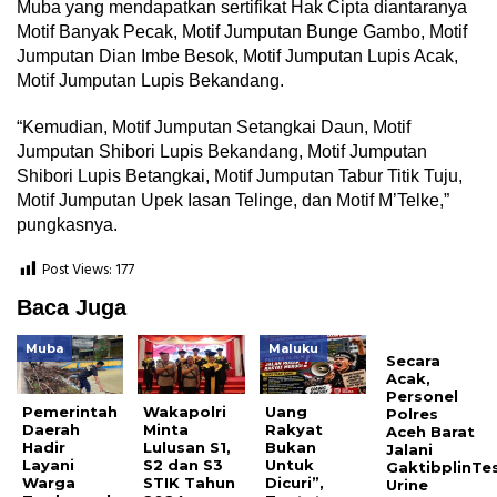
Muba yang mendapatkan sertifikat Hak Cipta diantaranya
Motif Banyak Pecak, Motif Jumputan Bunge Gambo, Motif
Jumputan Dian Imbe Besok, Motif Jumputan Lupis Acak,
Motif Jumputan Lupis Bekandang.
“Kemudian, Motif Jumputan Setangkai Daun, Motif
Jumputan Shibori Lupis Bekandang, Motif Jumputan
Shibori Lupis Betangkai, Motif Jumputan Tabur Titik Tuju,
Motif Jumputan Upek Iasan Telinge, dan Motif M’Telke,”
pungkasnya.
Post Views:
177
Baca Juga
Muba
Maluku
Secara
Acak,
Personel
Pemerintah
Wakapolri
Uang
Polres
Daerah
Minta
Rakyat
Aceh Barat
Hadir
Lulusan S1,
Bukan
Jalani
Layani
S2 dan S3
Untuk
GaktibplinTe
Warga
STIK Tahun
Dicuri”,
Urine