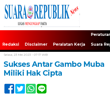
Peratura
Redaksi
Disclaimer
Peralatan Kerja
Suara Re
Home /
Tak Berkategori
Selasa, 23 Mei 2023 - 07:17 WIB
Sukses Antar Gambo Muba
Miliki Hak Cipta