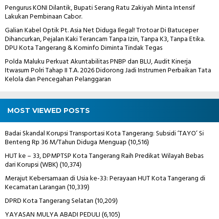
Pengurus KONI Dilantik, Bupati Serang Ratu Zakiyah Minta Intensif
Lakukan Pembinaan Cabor.
Galian Kabel Optik Pt. Asia Net Diduga Ilegal! Trotoar Di Batuceper
Dihancurkan, Pejalan Kaki Terancam Tanpa Izin, Tanpa K3, Tanpa Etika.
DPU Kota Tangerang & Kominfo Diminta Tindak Tegas
Polda Maluku Perkuat Akuntabilitas PNBP dan BLU, Audit Kinerja
Itwasum Polri Tahap II T.A. 2026 Didorong Jadi Instrumen Perbaikan Tata
Kelola dan Pencegahan Pelanggaran
MOST VIEWED POSTS
Badai Skandal Korupsi Transportasi Kota Tangerang: Subsidi ‘TAYO’ Si
Benteng Rp 36 M/Tahun Diduga Menguap
(10,516)
HUT ke – 33, DPMPTSP Kota Tangerang Raih Predikat Wilayah Bebas
dari Korupsi (WBK)
(10,374)
Merajut Kebersamaan di Usia ke-33: Perayaan HUT Kota Tangerang di
Kecamatan Larangan
(10,339)
DPRD Kota Tangerang Selatan
(10,209)
YAYASAN MULYA ABADI PEDULI
(6,105)