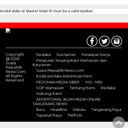
Invalid slider id. Master Slider ID must be a valid number.
Contact
Us
Copyright
Redaksi
Disclaimer
Peralatan Kerja
@ 2026
Peraturan Jenjang Karir Wartawan dan
Suara
Karyawan
Republik
Suara Republik News.com
News.Com,
All Rights
Kode perilaku Ketentuan Pers
Reserved
PEDOMAN MEDIA SIBER
VISI – MISI
SOP Wartawan
Tentang Kami
Redaksi
Hubungi Kami
ADVERTORIAL IKLAN MEDIA ONLINE
TANGERANG NEWS
Buru
Headline
Maluku
Tangerang Raya
Tapanuli Raya
TNI/Polri