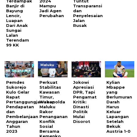
Terdampak
2024
Tuntut
Banjir di
Mampu
Transparansi
Bayung
Jadi Agen
dan
Lencir,
Perubahan
Penyelesaian
Luapan
Jalan
Dari Anak
Rusak
Sungai
Lalan
Terendam
99 KK
Maluku
Pemdes
Perkuat
Jokowi
Kylian
Sukorejo
Stabilitas
Apresiasi
Mbappe
Kulo Gelar
Kawasan
DPR, Tapi
yang
Rapat
Timur,
Pengamat
Berlumuran
Pertanggungjawaban
Wakapolda
Kritik:
Darah
Pendapatan
Maluku
Dinasti
Harus
dan
Rakor
Politik
Keluar
Pembelanjaan
Penanganan
Mulai
Lapangan
Anggaran
Konflik
Disorot
Setelah
Tahun
Sosial
Bekuk
2023
Bersama
Austria 1-0
Kemenko