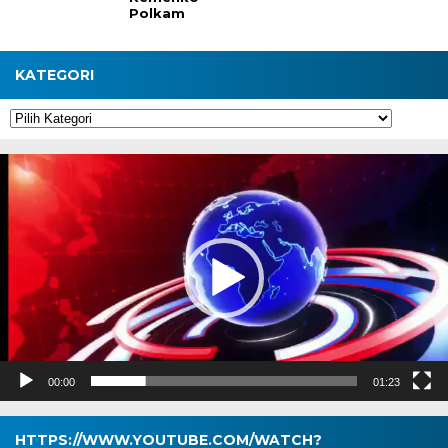
Polkam
KATEGORI
Kategori
Pemutar
Video
00:00
01:23
HTTPS://WWW.YOUTUBE.COM/WATCH?