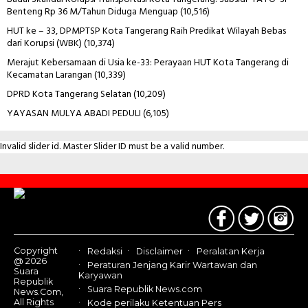
Benteng Rp 36 M/Tahun Diduga Menguap
(10,516)
HUT ke – 33, DPMPTSP Kota Tangerang Raih Predikat Wilayah Bebas
dari Korupsi (WBK)
(10,374)
Merajut Kebersamaan di Usia ke-33: Perayaan HUT Kota Tangerang di
Kecamatan Larangan
(10,339)
DPRD Kota Tangerang Selatan
(10,209)
YAYASAN MULYA ABADI PEDULI
(6,105)
Invalid slider id. Master Slider ID must be a valid number.
Contact
Us
Copyright
Redaksi
Disclaimer
Peralatan Kerja
@ 2026
Peraturan Jenjang Karir Wartawan dan
Suara
Karyawan
Republik
Suara Republik News.com
News.Com,
All Rights
Kode perilaku Ketentuan Pers