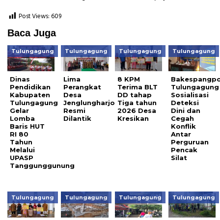
Post Views:
609
Baca Juga
Tulungagung
Tulungagung
Tulungagung
Tulungagung
Dinas
Lima
8 KPM
Bakespangpo
Pendidikan
Perangkat
Terima BLT
Tulungagung
Kabupaten
Desa
DD tahap
Sosialisasi
Tulungagung
Jenglungharjo
Tiga tahun
Deteksi
Gelar
Resmi
2026 Desa
Dini dan
Lomba
Dilantik
Kresikan
Cegah
Baris HUT
Konflik
RI 80
Antar
Tahun
Perguruan
Melalui
Pencak
UPASP
Silat
Tanggunggunung
Tulungagung
Tulungagung
Tulungagung
Tulungagung