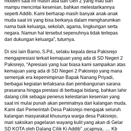
modern saat ini masih ada dari Gen Z yang mau dan
mampu mencintai kesenian, bahkan melestarikannya
seperti Addib. Kami berharap masih banyak anak-anak
muda saat ini yang bisa berkarya dalam mengharumkan
nama baik keluarga, sekolah, agama, lingkungan serta
negara. Namun hal tersebut sepenuhnya tidak terlepas
dari dukungan keluarga”, tuturnya.
Di sisi lain Barno, S.Pd., selaku kepala desa Pakisrejo
mengapresiasi terkait kemajuan yang ada di SD Negeri 2
Pakisrejo, “Apresiasi yang luar biasa kami sampaikan atas
kemajuan yang ada di SD Negeri 2 Pakisrejo yang mana
semenjak era kepemimpinan Bapak Nanang Priyadi,
berbagai kegiatan terlaksana dari pembangunan sarana
prasarana hingga prestasi di berbagai bidang, bahkan lahir
dalang cilik sebagai penerus kelestarian kesenian yang
saat ini mulai punah akan peminatnya dari kalangan muda.
Kami dari Pemerintah Desa Pakisrejo mengajak seluruh
kalangan masyarakat khusunya warga desa Pakisrejo,
mari saksikan pagelaran wayang kulit yang akan di Gelar
SD KOTA oleh Dalang Cilik Ki Addib” ,ucapnya.. … Kb