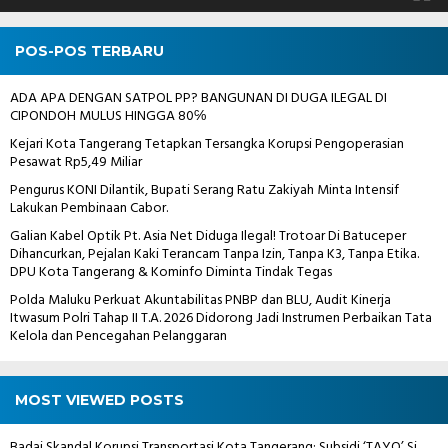
POS-POS TERBARU
ADA APA DENGAN SATPOL PP? BANGUNAN DI DUGA ILEGAL DI
CIPONDOH MULUS HINGGA 80℅
Kejari Kota Tangerang Tetapkan Tersangka Korupsi Pengoperasian
Pesawat Rp5,49 Miliar
Pengurus KONI Dilantik, Bupati Serang Ratu Zakiyah Minta Intensif
Lakukan Pembinaan Cabor.
Galian Kabel Optik Pt. Asia Net Diduga Ilegal! Trotoar Di Batuceper
Dihancurkan, Pejalan Kaki Terancam Tanpa Izin, Tanpa K3, Tanpa Etika.
DPU Kota Tangerang & Kominfo Diminta Tindak Tegas
Polda Maluku Perkuat Akuntabilitas PNBP dan BLU, Audit Kinerja
Itwasum Polri Tahap II T.A. 2026 Didorong Jadi Instrumen Perbaikan Tata
Kelola dan Pencegahan Pelanggaran
MOST VIEWED POSTS
Badai Skandal Korupsi Transportasi Kota Tangerang: Subsidi ‘TAYO’ Si