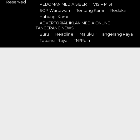
Reserved
PEDOMAN MEDIA SIBER
VISI – MISI
SOP Wartawan
Tentang Kami
Redaksi
Hubungi Kami
ADVERTORIAL IKLAN MEDIA ONLINE
TANGERANG NEWS
Buru
Headline
Maluku
Tangerang Raya
Tapanuli Raya
TNI/Polri