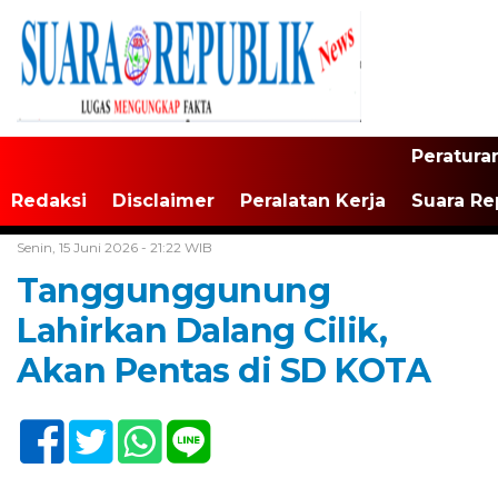
Peratura
Redaksi
Disclaimer
Peralatan Kerja
Suara Re
Home /
Tulungagung
Senin, 15 Juni 2026 - 21:22 WIB
Tanggunggunung
Lahirkan Dalang Cilik,
Akan Pentas di SD KOTA