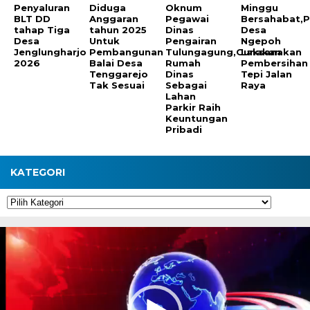
Penyaluran
Diduga
Oknum
Minggu
BLT DD
Anggaran
Pegawai
Bersahabat,
tahap Tiga
tahun 2025
Dinas
Desa
Desa
Untuk
Pengairan
Ngepoh
Jenglungharjo
Pembangunan
Tulungagung,Gunakan
Laksanakan
2026
Balai Desa
Rumah
Pembersihan
Tenggarejo
Dinas
Tepi Jalan
Tak Sesuai
Sebagai
Raya
Lahan
Parkir Raih
Keuntungan
Pribadi
KATEGORI
Kategori
Pemutar
Video