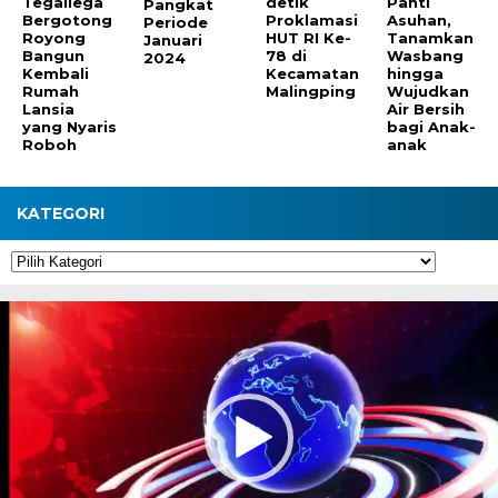
Tegallega
detik
Panti
Pangkat
Bergotong
Proklamasi
Asuhan,
Periode
Royong
HUT RI Ke-
Tanamkan
Januari
Bangun
78 di
Wasbang
2024
Kembali
Kecamatan
hingga
Rumah
Malingping
Wujudkan
Lansia
Air Bersih
yang Nyaris
bagi Anak-
Roboh
anak
KATEGORI
Kategori
Pemutar
Video