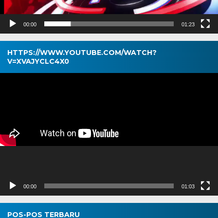
00:00
01:23
HTTPS://WWW.YOUTUBE.COM/WATCH?
V=XVAJYCLC4X0
Pemutar
Video
00:00
01:03
POS-POS TERBARU