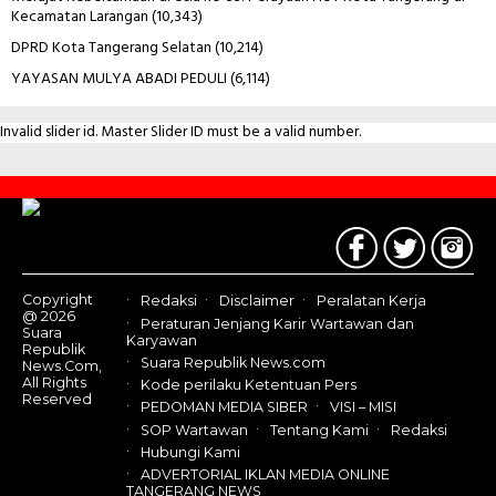
Kecamatan Larangan
(10,343)
DPRD Kota Tangerang Selatan
(10,214)
YAYASAN MULYA ABADI PEDULI
(6,114)
Invalid slider id. Master Slider ID must be a valid number.
Contact
Us
Copyright
Redaksi
Disclaimer
Peralatan Kerja
@ 2026
Peraturan Jenjang Karir Wartawan dan
Suara
Karyawan
Republik
Suara Republik News.com
News.Com,
All Rights
Kode perilaku Ketentuan Pers
Reserved
PEDOMAN MEDIA SIBER
VISI – MISI
SOP Wartawan
Tentang Kami
Redaksi
Hubungi Kami
ADVERTORIAL IKLAN MEDIA ONLINE
TANGERANG NEWS