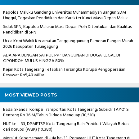
Kapolda Maluku Gandeng Universitas Muhammadiyah Bangun SDM
Unggul, Tegaskan Pendidikan dan Karakter Kunci Masa Depan Maluk
Sidak SPN, Kapolda Maluku: Masa Depan Polri Ditentukan dari Kualitas
Pendidikan di SPN
Ucca Kopi Wakili Kecamatan Tanggunggunung Pameran Pangan Murah
2026 Kabupaten Tulungagung
ADA APA DENGAN SATPOL PP? BANGUNAN DI DUGA ILEGAL DI
CIPONDOH MULUS HINGGA 80℅
Kejari Kota Tangerang Tetapkan Tersangka Korupsi Pengoperasian
Pesawat Rp5,49 Miliar
MOST VIEWED POSTS
Badai Skandal Korupsi Transportasi Kota Tangerang: Subsidi ‘TAYO’ Si
Benteng Rp 36 M/Tahun Diduga Menguap
(10,518)
HUT ke – 33, DPMPTSP Kota Tangerang Raih Predikat Wilayah Bebas
dari Korupsi (WBK)
(10,380)
Merajut Kebersamaan di Usia ke-33: Perayaan HUT Kota Tangerang di