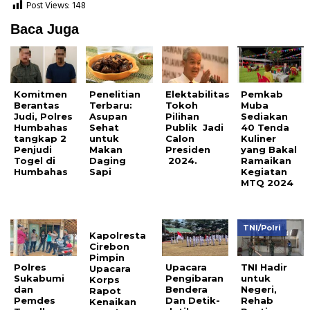
Post Views:
148
Baca Juga
Komitmen
Penelitian
Elektabilitas
Pemkab
Berantas
Terbaru:
Tokoh
Muba
Judi, Polres
Asupan
Pilihan
Sediakan
Humbahas
Sehat
Publik Jadi
40 Tenda
tangkap 2
untuk
Calon
Kuliner
Penjudi
Makan
Presiden
yang Bakal
Togel di
Daging
2024.
Ramaikan
Humbahas
Sapi
Kegiatan
MTQ 2024
TNI/Polri
Kapolresta
Cirebon
Pimpin
Polres
Upacara
TNI Hadir
Upacara
Sukabumi
Pengibaran
untuk
Korps
dan
Bendera
Negeri,
Rapot
Pemdes
Dan Detik-
Rehab
Kenaikan