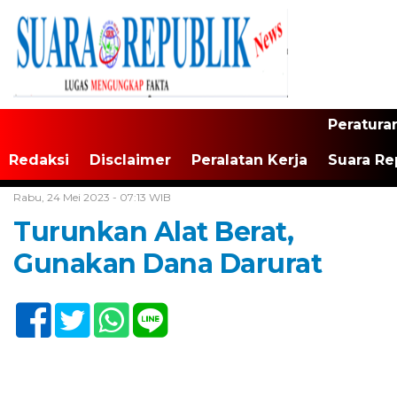
Peratura
Redaksi
Disclaimer
Peralatan Kerja
Suara Re
Home /
Tak Berkategori
Rabu, 24 Mei 2023 - 07:13 WIB
Turunkan Alat Berat,
Gunakan Dana Darurat