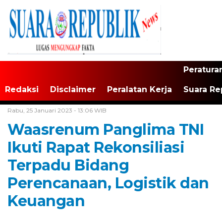
Peratura
Redaksi
Disclaimer
Peralatan Kerja
Suara Re
Home /
Tak Berkategori
Rabu, 25 Januari 2023 - 13:06 WIB
Waasrenum Panglima TNI
Ikuti Rapat Rekonsiliasi
Terpadu Bidang
Perencanaan, Logistik dan
Keuangan