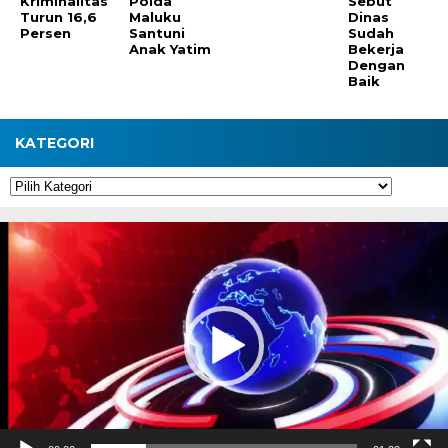
Kriminalitas
Polda
Sebut
Turun 16,6
Maluku
Dinas
Persen
Santuni
Sudah
Anak Yatim
Bekerja
Dengan
Baik
KATEGORI
Kategori
Pemutar
Video