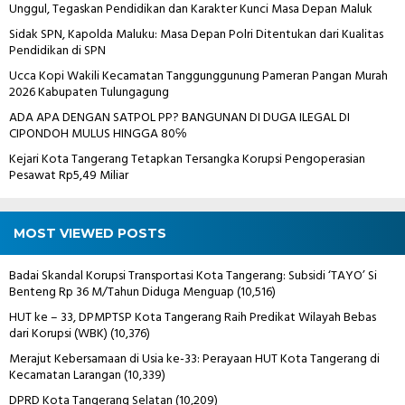
Unggul, Tegaskan Pendidikan dan Karakter Kunci Masa Depan Maluk
Sidak SPN, Kapolda Maluku: Masa Depan Polri Ditentukan dari Kualitas
Pendidikan di SPN
Ucca Kopi Wakili Kecamatan Tanggunggunung Pameran Pangan Murah
2026 Kabupaten Tulungagung
ADA APA DENGAN SATPOL PP? BANGUNAN DI DUGA ILEGAL DI
CIPONDOH MULUS HINGGA 80℅
Kejari Kota Tangerang Tetapkan Tersangka Korupsi Pengoperasian
Pesawat Rp5,49 Miliar
MOST VIEWED POSTS
Badai Skandal Korupsi Transportasi Kota Tangerang: Subsidi ‘TAYO’ Si
Benteng Rp 36 M/Tahun Diduga Menguap
(10,516)
HUT ke – 33, DPMPTSP Kota Tangerang Raih Predikat Wilayah Bebas
dari Korupsi (WBK)
(10,376)
Merajut Kebersamaan di Usia ke-33: Perayaan HUT Kota Tangerang di
Kecamatan Larangan
(10,339)
DPRD Kota Tangerang Selatan
(10,209)