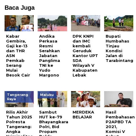
Baca Juga
Kabar
Andika
DPK KNPI
Bupati
Gembira,
Perkasa
dan IMC
Humbahas
Gaji ke-13
Resmi
kembali
Tinjau
dan THR
Serahkan
Geruduk
Kondisi
ASN
Jabatan
Kantor UPT
Jalan di
Pemkab
Panglima
SDA
Tarabintang
Serang
TNI ke
Wilayah V
Mulai
Yudo
Kabupaten
Besok Cair
Margono
Lebak
Tangerang
Maluku
Raya
Rilis Akhir
Sambut
MERDEKA
Hasil
Tahun 2025
HUT ke-79
BELAJAR
Pembahasan
Polresta
Bhayangkara
P2APBD TA
Tangerang:
Polri, Bid
2021,
Angka
Propam
Komisi V