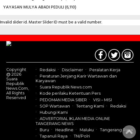
YAYASAN MULYA ABADI PEDULI
(6,110)
Invalid slider id. Master Slider ID must be a valid number.
Contact
Us
Copyright
Redaksi
Disclaimer
Peralatan Kerja
@ 2026
Peraturan Jenjang Karir Wartawan dan
Suara
Karyawan
Republik
Suara Republik News.com
News.Com,
All Rights
Kode perilaku Ketentuan Pers
Reserved
PEDOMAN MEDIA SIBER
VISI – MISI
SOP Wartawan
Tentang Kami
Redaksi
Hubungi Kami
ADVERTORIAL IKLAN MEDIA ONLINE
TANGERANG NEWS
Buru
Headline
Maluku
Tangerang Raya
Tapanuli Raya
TNI/Polri