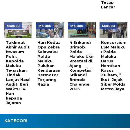
Tetap
Lancar
Maluku
Maluku
Maluku
Maluku
Taklimat
Hari Kedua
4 Srikandi
Konsorsium
Akhir Audit
Ops Zebra
Brimob
LSM Maluku
Itwasum
Salawaku
Polda
: Polda
Polri,
Polda
Maluku Ukir
Maluku
Kapolda
Maluku,
Prestasi di
Harus
Maluku
Puluhan
Ajang
Hentikan
Tegaskan
Kendaraan
Kompetisi
Kasus
Tindak
Bermotor
Srikandi
Zulham, ”
Lanjut Hasil
Terjaring
Brimob
Ikuti Jejak
Audit, Beri
Razia
Chalenge
Siber Polda
Waktu 14
2025
Metro Jaya.
Hari
kepada
Jajaran
KATEGORI