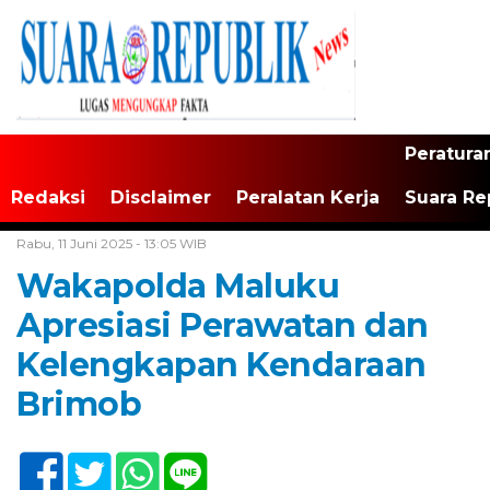
Peratura
Redaksi
Disclaimer
Peralatan Kerja
Suara Re
Home /
Maluku
Rabu, 11 Juni 2025 - 13:05 WIB
Wakapolda Maluku
Apresiasi Perawatan dan
Kelengkapan Kendaraan
Brimob