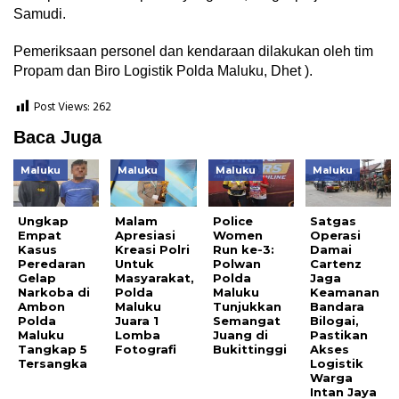
Samudi.
Pemeriksaan personel dan kendaraan dilakukan oleh tim
Propam dan Biro Logistik Polda Maluku, Dhet ).
Post Views:
262
Baca Juga
Maluku
Maluku
Maluku
Maluku
Ungkap
Malam
Police
Satgas
Empat
Apresiasi
Women
Operasi
Kasus
Kreasi Polri
Run ke-3:
Damai
Peredaran
Untuk
Polwan
Cartenz
Gelap
Masyarakat,
Polda
Jaga
Narkoba di
Polda
Maluku
Keamanan
Ambon
Maluku
Tunjukkan
Bandara
Polda
Juara 1
Semangat
Bilogai,
Maluku
Lomba
Juang di
Pastikan
Tangkap 5
Fotografi
Bukittinggi
Akses
Tersangka
Logistik
Warga
Intan Jaya