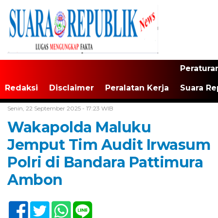
Peratura
Redaksi
Disclaimer
Peralatan Kerja
Suara Re
Home /
Maluku
Senin, 22 September 2025 - 17:23 WIB
Wakapolda Maluku
Jemput Tim Audit Irwasum
Polri di Bandara Pattimura
Ambon