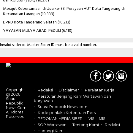
dari Korupsi (WBK)
(10,377)
Merajut Kebersamaan di Usia ke-33: Perayaan HUT Kota Tangerang di
Kecamatan Larangan
(10,339)
DPRD Kota Tangerang Selatan
(10,213)
YAYASAN MULYA ABADI PEDULI
(6,110)
Invalid slider id. Master Slider ID must be a valid number.
Contact
Us
Copyright
Redaksi
Disclaimer
Peralatan Kerja
@ 2026
Peraturan Jenjang Karir Wartawan dan
Suara
Karyawan
Republik
Suara Republik News.com
News.Com,
All Rights
Kode perilaku Ketentuan Pers
Reserved
PEDOMAN MEDIA SIBER
VISI – MISI
SOP Wartawan
Tentang Kami
Redaksi
Hubungi Kami