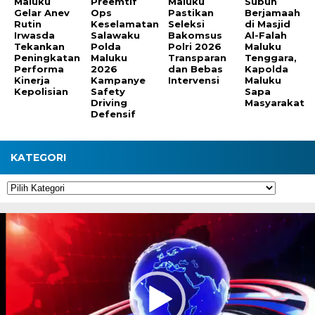
Maluku
Preemtif
Maluku
Subuh
Gelar Anev
Ops
Pastikan
Berjamaah
Rutin
Keselamatan
Seleksi
di Masjid
Irwasda
Salawaku
Bakomsus
Al-Falah
Tekankan
Polda
Polri 2026
Maluku
Peningkatan
Maluku
Transparan
Tenggara,
Performa
2026
dan Bebas
Kapolda
Kinerja
Kampanye
Intervensi
Maluku
Kepolisian
Safety
Sapa
Driving
Masyarakat
Defensif
KATEGORI
Kategori
Pemutar
Video