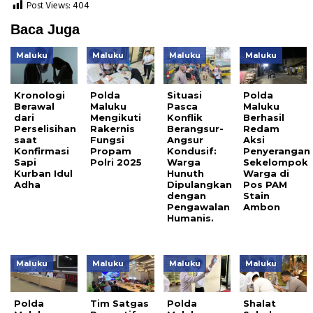
Post Views:
404
Baca Juga
Maluku
Maluku
Maluku
Maluku
Kronologi
Polda
Situasi
Polda
Berawal
Maluku
Pasca
Maluku
dari
Mengikuti
Konflik
Berhasil
Perselisihan
Rakernis
Berangsur-
Redam
saat
Fungsi
Angsur
Aksi
Konfirmasi
Propam
Kondusif:
Penyerangan
Sapi
Polri 2025
Warga
Sekelompok
Kurban Idul
Hunuth
Warga di
Adha
Dipulangkan
Pos PAM
dengan
Stain
Pengawalan
Ambon
Humanis.
Maluku
Maluku
Maluku
Maluku
Polda
Tim Satgas
Polda
Shalat