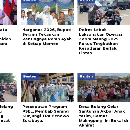
Ratu
Harganas 2026, Bupati
Polres Lebak
Serang Tekankan
Laksanakan Operasi
olden
Pentingnya Peran Ayah
Zebra Maung 2025,
cara
di Setiap Momen
Fokus Tingkatkan
Kesadaran Berlalu
Lintas
Banten
Banten
Jelang
Percepatan Program
Desa Bolang Gelar
u
PSEL, Pemkab Serang
Santunan Akbar Anak
ng
Kunjungi TPA Benowo
Yatim, Camat
Ketat
Surabaya.
Malingping: Ini Bekal di
Akhirat