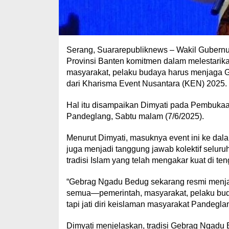
Serang, Suararepubliknews – Wakil Gubern
Provinsi Banten komitmen dalam melestarika
masyarakat, pelaku budaya harus menjaga
dari Kharisma Event Nusantara (KEN) 2025.
Hal itu disampaikan Dimyati pada Pembuka
Pandeglang, Sabtu malam (7/6/2025).
Menurut Dimyati, masuknya event ini ke dal
juga menjadi tanggung jawab kolektif sel
tradisi Islam yang telah mengakar kuat di te
“Gebrag Ngadu Bedug sekarang resmi menjadi 
semua—pemerintah, masyarakat, pelaku bud
tapi jati diri keislaman masyarakat Pandeglan
Dimyati menjelaskan, tradisi Gebrag Ngadu 