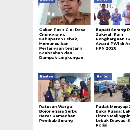
Galian Pasir C di Desa
Bupati Serang 
Ciginggang,
Zakiyah Raih
Kabupaten Lebak,
Penghargaan G
Memunculkan
Award PWI di A
Pertanyaan tentang
HPN 2026
Keabsahan dan
Dampak Lingkungan
Banten
Banten
Ratusan Warga
Padat Merayap 
Bojonegara Serbu
Buka Puasa: Lal
Bazar Ramadhan
Lintas Malingpi
Pemkab Serang
Lebak Diawasi 
Polisi