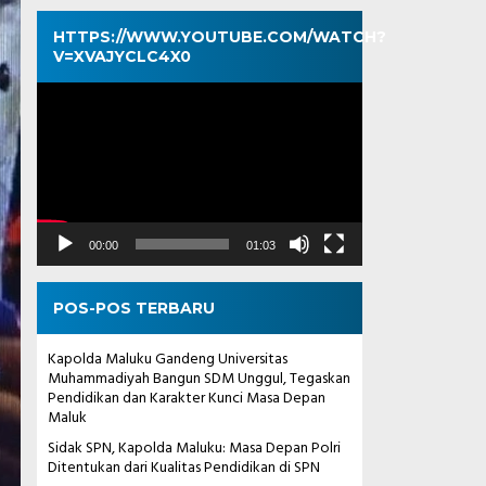
HTTPS://WWW.YOUTUBE.COM/WATCH?
V=XVAJYCLC4X0
Pemutar
Video
00:00
01:03
POS-POS TERBARU
Kapolda Maluku Gandeng Universitas
Muhammadiyah Bangun SDM Unggul, Tegaskan
Pendidikan dan Karakter Kunci Masa Depan
Maluk
Sidak SPN, Kapolda Maluku: Masa Depan Polri
Ditentukan dari Kualitas Pendidikan di SPN