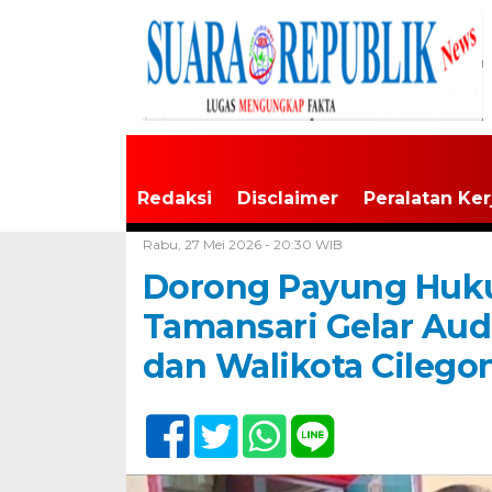
Redaksi
Disclaimer
Peralatan Ker
Home /
Banten
Rabu, 27 Mei 2026 - 20:30 WIB
Dorong Payung Huk
Tamansari Gelar Au
dan Walikota Cilego