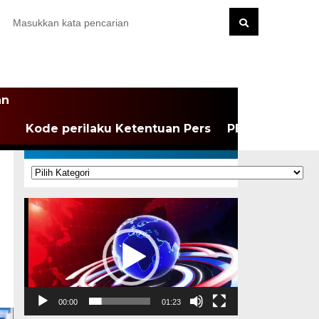
an
Kode perilaku Ketentuan Pers
PEDOMAN MEDI
KATEGORI
Kategori
Pemutar
Video
00:00
01:23