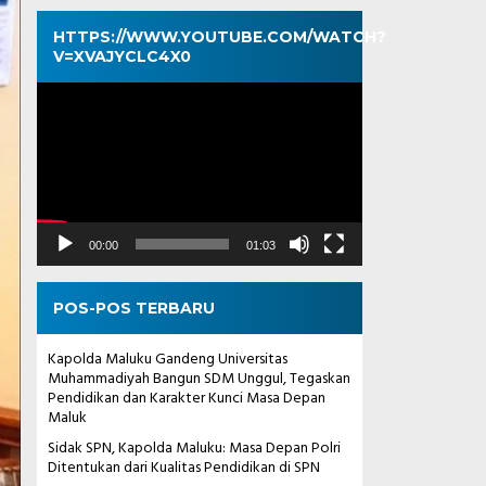
HTTPS://WWW.YOUTUBE.COM/WATCH?
V=XVAJYCLC4X0
Pemutar
Video
00:00
01:03
POS-POS TERBARU
Kapolda Maluku Gandeng Universitas
Muhammadiyah Bangun SDM Unggul, Tegaskan
Pendidikan dan Karakter Kunci Masa Depan
Maluk
Sidak SPN, Kapolda Maluku: Masa Depan Polri
Ditentukan dari Kualitas Pendidikan di SPN