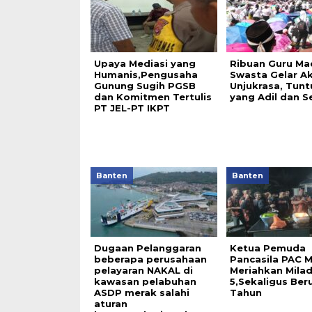
Upaya Mediasi yang
Ribuan Guru Ma
Humanis,Pengusaha
Swasta Gelar Ak
Gunung Sugih PGSB
Unjukrasa, Tunt
dan Komitmen Tertulis
yang Adil dan S
PT JEL-PT IKPT
Banten
Banten
Dugaan Pelanggaran
Ketua Pemuda
beberapa perusahaan
Pancasila PAC 
pelayaran NAKAL di
Meriahkan Milad
kawasan pelabuhan
5,Sekaligus Ber
ASDP merak salahi
Tahun
aturan