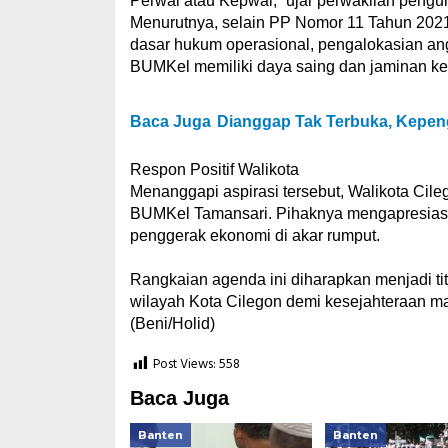
Perwal atau Kepwal,” ujar perwakilan peng
​Menurutnya, selain PP Nomor 11 Tahun 2021.
dasar hukum operasional, pengalokasian angg
BUMKel memiliki daya saing dan jaminan ke
Baca Juga
Dianggap Tak Terbuka, Kepe
​Respon Positif Walikota
​Menanggapi aspirasi tersebut, Walikota Cil
BUMKel Tamansari. Pihaknya mengapresiasi 
penggerak ekonomi di akar rumput.
​Rangkaian agenda ini diharapkan menjadi t
wilayah Kota Cilegon demi kesejahteraan ma
(Beni/Holid)
Post Views:
558
Baca Juga
Banten
Banten