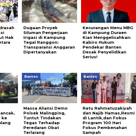
drasah
Dugaan Proyek
Kecurangan Menu MBG
si
Siluman Pengerjaan
di Kampung Duraen
ut Hak
Irigasi di Kampung
Kian Menggelisahkan:
etara
Tegal Ranggon:
Kabiro Hukum
Transparansi Anggaran
Pendekar Banten
Dipertanyakan
Desak Penyelidikan
Serius!
Banten
Banten
Massa Aliansi Demo
Ratu Rahmatuzakiyah
Mancak,
Polsek Malingping,
dan Najib Hamas,Resmi
 ke
Tuntut Tindakan
di Lantik,dan Fokus
ulang
Tegas Terhadap
Program 100 Hari
Peredaran Obat
Fokus Pembenahan
Terlarang
Sampah