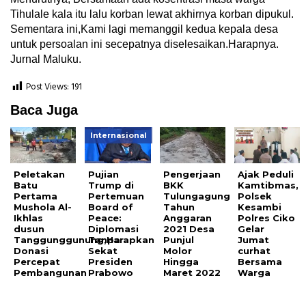
Tihulale kala itu lalu korban lewat akhirnya korban dipukul.
Sementara ini,Kami lagi memanggil kedua kepala desa
untuk persoalan ini secepatnya diselesaikan.Harapnya.
Jurnal Maluku.
Post Views:
191
Baca Juga
Internasional
Peletakan
Pujian
Pengerjaan
Ajak Peduli
Batu
Trump di
BKK
Kamtibmas,
Pertama
Pertemuan
Tulungagung
Polsek
Mushola Al-
Board of
Tahun
Kesambi
Ikhlas
Peace:
Anggaran
Polres Ciko
dusun
Diplomasi
2021 Desa
Gelar
Tanggunggunung,Harapkan
Tanpa
Punjul
Jumat
Donasi
Sekat
Molor
curhat
Percepat
Presiden
Hingga
Bersama
Pembangunan
Prabowo
Maret 2022
Warga