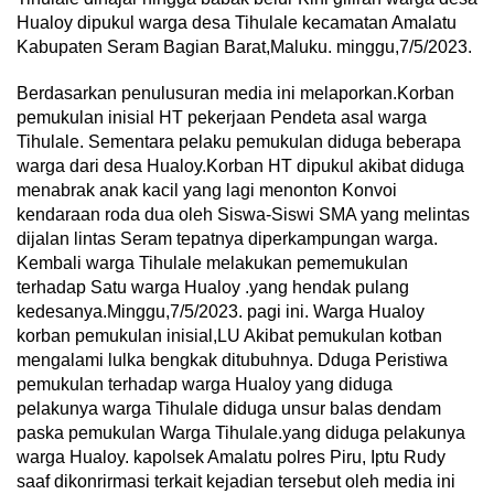
Hualoy dipukul warga desa Tihulale kecamatan Amalatu
Kabupaten Seram Bagian Barat,Maluku. minggu,7/5/2023.
Berdasarkan penulusuran media ini melaporkan.Korban
pemukulan inisial HT pekerjaan Pendeta asal warga
Tihulale. Sementara pelaku pemukulan diduga beberapa
warga dari desa Hualoy.Korban HT dipukul akibat diduga
menabrak anak kacil yang lagi menonton Konvoi
kendaraan roda dua oleh Siswa-Siswi SMA yang melintas
dijalan lintas Seram tepatnya diperkampungan warga.
Kembali warga Tihulale melakukan pememukulan
terhadap Satu warga Hualoy .yang hendak pulang
kedesanya.Minggu,7/5/2023. pagi ini. Warga Hualoy
korban pemukulan inisial,LU Akibat pemukulan kotban
mengalami lulka bengkak ditubuhnya. Dduga Peristiwa
pemukulan terhadap warga Hualoy yang diduga
pelakunya warga Tihulale diduga unsur balas dendam
paska pemukulan Warga Tihulale.yang diduga pelakunya
warga Hualoy. kapolsek Amalatu polres Piru, Iptu Rudy
saaf dikonrirmasi terkait kejadian tersebut oleh media ini