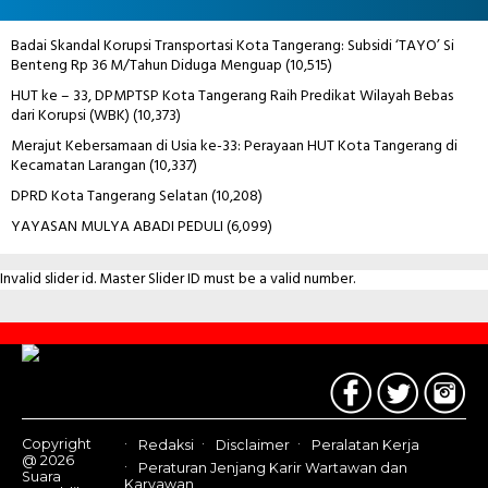
Badai Skandal Korupsi Transportasi Kota Tangerang: Subsidi ‘TAYO’ Si
Benteng Rp 36 M/Tahun Diduga Menguap
(10,515)
HUT ke – 33, DPMPTSP Kota Tangerang Raih Predikat Wilayah Bebas
dari Korupsi (WBK)
(10,373)
Merajut Kebersamaan di Usia ke-33: Perayaan HUT Kota Tangerang di
Kecamatan Larangan
(10,337)
DPRD Kota Tangerang Selatan
(10,208)
YAYASAN MULYA ABADI PEDULI
(6,099)
Invalid slider id. Master Slider ID must be a valid number.
Contact
Us
Copyright
Redaksi
Disclaimer
Peralatan Kerja
@ 2026
Peraturan Jenjang Karir Wartawan dan
Suara
Karyawan