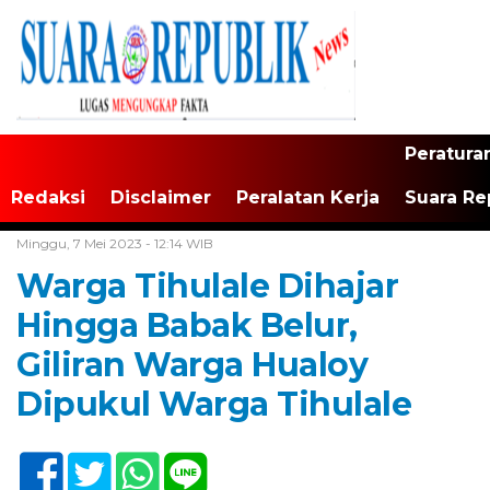
Peratura
Redaksi
Disclaimer
Peralatan Kerja
Suara Re
Home /
Tak Berkategori
Minggu, 7 Mei 2023 - 12:14 WIB
Warga Tihulale Dihajar
Hingga Babak Belur,
Giliran Warga Hualoy
Dipukul Warga Tihulale