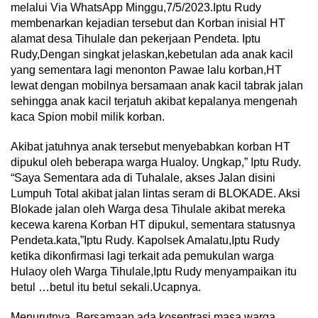
melalui Via WhatsApp Minggu,7/5/2023.Iptu Rudy
membenarkan kejadian tersebut dan Korban inisial HT
alamat desa Tihulale dan pekerjaan Pendeta. Iptu
Rudy,Dengan singkat jelaskan,kebetulan ada anak kacil
yang sementara lagi menonton Pawae lalu korban,HT
lewat dengan mobilnya bersamaan anak kacil tabrak jalan
sehingga anak kacil terjatuh akibat kepalanya mengenah
kaca Spion mobil milik korban.
Akibat jatuhnya anak tersebut menyebabkan korban HT
dipukul oleh beberapa warga Hualoy. Ungkap,” Iptu Rudy.
“Saya Sementara ada di Tuhalale, akses Jalan disini
Lumpuh Total akibat jalan lintas seram di BLOKADE. Aksi
Blokade jalan oleh Warga desa Tihulale akibat mereka
kecewa karena Korban HT dipukul, sementara statusnya
Pendeta.kata,”Iptu Rudy. Kapolsek Amalatu,Iptu Rudy
ketika dikonfirmasi lagi terkait ada pemukulan warga
Hulaoy oleh Warga Tihulale,Iptu Rudy menyampaikan itu
betul …betul itu betul sekali.Ucapnya.
Menurutnya, Bersamaan ada kosentrasi masa warga