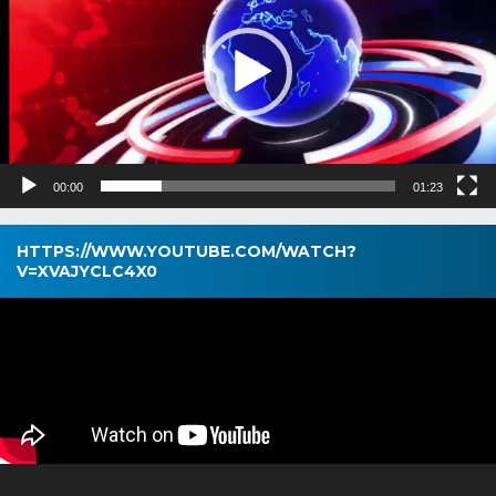
00:00
01:23
HTTPS://WWW.YOUTUBE.COM/WATCH?
V=XVAJYCLC4X0
Pemutar
Video