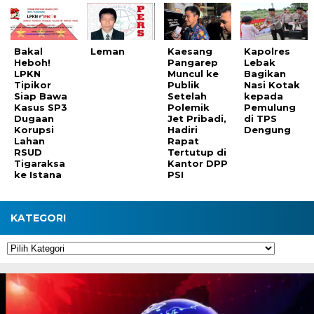
Bakal
Leman
Kaesang
Kapolres
Heboh!
Pangarep
Lebak
LPKN
Muncul ke
Bagikan
Tipikor
Publik
Nasi Kotak
Siap Bawa
Setelah
kepada
Kasus SP3
Polemik
Pemulung
Dugaan
Jet Pribadi,
di TPS
Korupsi
Hadiri
Dengung
Lahan
Rapat
RSUD
Tertutup di
Tigaraksa
Kantor DPP
ke Istana
PSI
KATEGORI
Kategori
Pemutar
Video