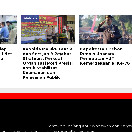
Maluku
iap
Kapolda Maluku Lantik
Kapolresta Cirebon
U Net
dan Sertijab 9 Pejabat
Pimpin Upacara
ng
Strategis, Perkuat
Peringatan HUT
Organisasi Polri Presisi
Kemerdekaan RI Ke-78
untuk Stabilitas
Keamanan dan
Pelayanan Publik
Peraturan Jenjang Karir Wartawan dan Kary