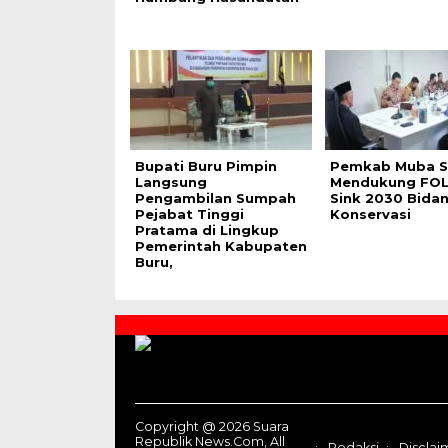
Bupati Buru Pimpin
Pemkab Muba S
Langsung
Mendukung FOL
Pengambilan Sumpah
Sink 2030 Bida
Pejabat Tinggi
Konservasi
Pratama di Lingkup
Pemerintah Kabupaten
Buru,
Contact
Us
Copyright @ 2026 Suara
Republik News.Com, All