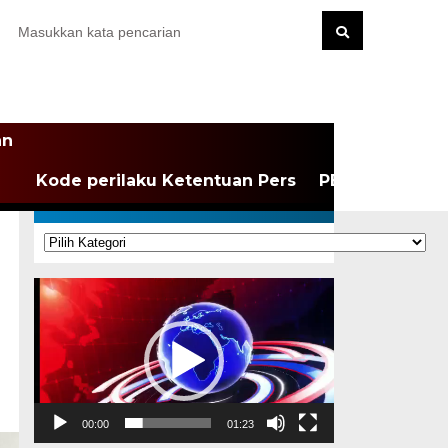
an
Kode perilaku Ketentuan Pers
PEDOMAN MEDI
KATEGORI
Kategori
Pemutar
Video
00:00
01:23