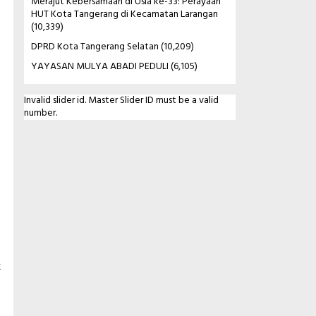
Merajut Kebersamaan di Usia ke-33: Perayaan
HUT Kota Tangerang di Kecamatan Larangan
(10,339)
DPRD Kota Tangerang Selatan
(10,209)
YAYASAN MULYA ABADI PEDULI
(6,105)
Invalid slider id. Master Slider ID must be a valid
number.
k