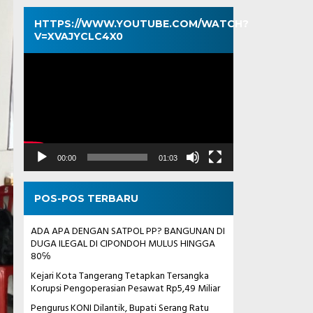
HTTPS://WWW.YOUTUBE.COM/WATCH?
V=XVAJYCLC4X0
Pemutar
Video
00:00
01:03
POS-POS TERBARU
ADA APA DENGAN SATPOL PP? BANGUNAN DI
DUGA ILEGAL DI CIPONDOH MULUS HINGGA
80℅
Kejari Kota Tangerang Tetapkan Tersangka
Korupsi Pengoperasian Pesawat Rp5,49 Miliar
Pengurus KONI Dilantik, Bupati Serang Ratu