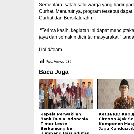
Sementara, salah satu warga yang hadir pa
Curhat. Menurutnya, program tersebut dapat
Curhat dan Bersilaturahmi.
“Terima kasih, kegiatan ini dapat menciptak
jaya dan semakin dicintai masyarakat,” tand
Holid/team
Post Views:
232
Baca Juga
Kepala Perwakilan
Ketua KID Kabu
Bank Dunia Indonesia –
Cirebon Ajak Se
Timor Leste
Komponen Masy
Berkunjung ke
Jaga Kondusivi
Humbang Hasundutan