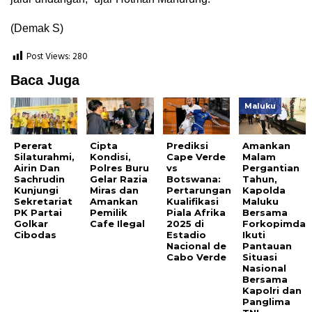
(Demak S)
Post Views:
280
Baca Juga
Maluku
Pererat
Cipta
Prediksi
Amankan
Silaturahmi,
Kondisi,
Cape Verde
Malam
Airin Dan
Polres Buru
vs
Pergantian
Sachrudin
Gelar Razia
Botswana:
Tahun,
Kunjungi
Miras dan
Pertarungan
Kapolda
Sekretariat
Amankan
Kualifikasi
Maluku
PK Partai
Pemilik
Piala Afrika
Bersama
Golkar
Cafe Ilegal
2025 di
Forkopimda
Cibodas
Estadio
Ikuti
Nacional de
Pantauan
Cabo Verde
Situasi
Nasional
Bersama
Kapolri dan
Panglima