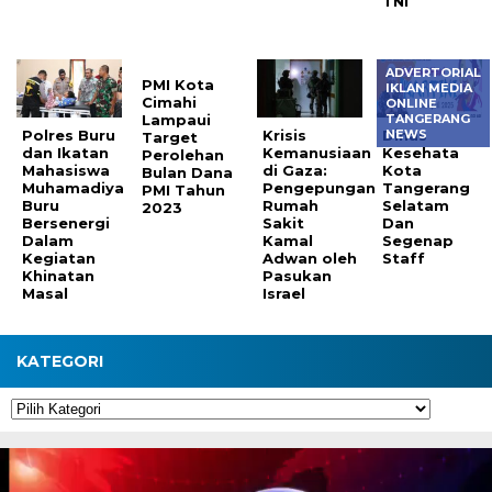
TNI
ADVERTORIAL
PMI Kota
IKLAN MEDIA
Cimahi
ONLINE
Lampaui
TANGERANG
Polres Buru
Krisis
Dinas
NEWS
Target
dan Ikatan
Kemanusiaan
Kesehata
Perolehan
Mahasiswa
di Gaza:
Kota
Bulan Dana
Muhamadiya
Pengepungan
Tangerang
PMI Tahun
Buru
Rumah
Selatam
2023
Bersenergi
Sakit
Dan
Dalam
Kamal
Segenap
Kegiatan
Adwan oleh
Staff
Khinatan
Pasukan
Masal
Israel
KATEGORI
Kategori
Pemutar
Video