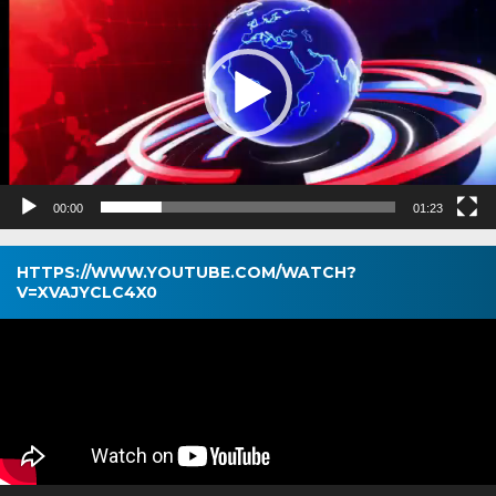
00:00
01:23
HTTPS://WWW.YOUTUBE.COM/WATCH?
V=XVAJYCLC4X0
Pemutar
Video