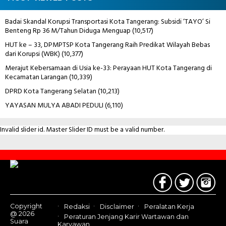
Badai Skandal Korupsi Transportasi Kota Tangerang: Subsidi ‘TAYO’ Si
Benteng Rp 36 M/Tahun Diduga Menguap
(10,517)
HUT ke – 33, DPMPTSP Kota Tangerang Raih Predikat Wilayah Bebas
dari Korupsi (WBK)
(10,377)
Merajut Kebersamaan di Usia ke-33: Perayaan HUT Kota Tangerang di
Kecamatan Larangan
(10,339)
DPRD Kota Tangerang Selatan
(10,213)
YAYASAN MULYA ABADI PEDULI
(6,110)
Invalid slider id. Master Slider ID must be a valid number.
Contact
Us
Copyright
Redaksi
Disclaimer
Peralatan Kerja
@ 2026
Peraturan Jenjang Karir Wartawan dan
Suara
Karyawan