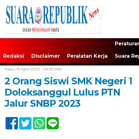
Peratura
Redaksi
Disclaimer
Peralatan Kerja
Suara Re
Home /
Tak Berkategori
Rabu, 19 April 2023 - 06:35 WIB
2 Orang Siswi SMK Negeri 1
Doloksanggul Lulus PTN
Jalur SNBP 2023