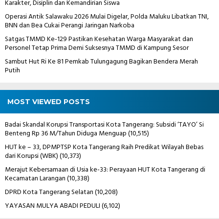
Karakter, Disiplin dan Kemandirian Siswa
Operasi Antik Salawaku 2026 Mulai Digelar, Polda Maluku Libatkan TNI,
BNN dan Bea Cukai Perangi Jaringan Narkoba
Satgas TMMD Ke-129 Pastikan Kesehatan Warga Masyarakat dan
Personel Tetap Prima Demi Suksesnya TMMD di Kampung Sesor
Sambut Hut Ri Ke 81 Pemkab Tulungagung Bagikan Bendera Merah
Putih
MOST VIEWED POSTS
Badai Skandal Korupsi Transportasi Kota Tangerang: Subsidi ‘TAYO’ Si
Benteng Rp 36 M/Tahun Diduga Menguap
(10,515)
HUT ke – 33, DPMPTSP Kota Tangerang Raih Predikat Wilayah Bebas
dari Korupsi (WBK)
(10,373)
Merajut Kebersamaan di Usia ke-33: Perayaan HUT Kota Tangerang di
Kecamatan Larangan
(10,338)
DPRD Kota Tangerang Selatan
(10,208)
YAYASAN MULYA ABADI PEDULI
(6,102)