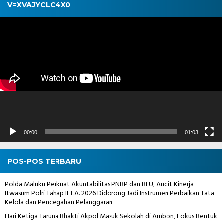
V=XVAJYCLC4X0
Pemutar
Video
00:00
01:03
POS-POS TERBARU
Polda Maluku Perkuat Akuntabilitas PNBP dan BLU, Audit Kinerja
Itwasum Polri Tahap II T.A. 2026 Didorong Jadi Instrumen Perbaikan Tata
Kelola dan Pencegahan Pelanggaran
Hari Ketiga Taruna Bhakti Akpol Masuk Sekolah di Ambon, Fokus Bentuk