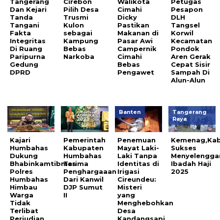
Tangerang
Cirebon
Walikota
Petugas
Dan Kejari
Pilih Desa
Cimahi
Pesapon
Tanda
Trusmi
Dicky
DLH
Tangani
Kulon
Pastikan
Tangsel
Fakta
sebagai
Makanan di
Korwil
Integritas
Kampung
Pasar Awi
Kecamatan
Di Ruang
Bebas
Campernik
Pondok
Paripurna
Narkoba
Cimahi
Aren Gerak
Gedung
Bebas
Cepat Sisir
DPRD
Pengawet
Sampah Di
Alun-Alun
Banten
Tangerang
Raya
Kajari
Pemerintah
Penemuan
Kemenag,Ka
Humbahas
Kabupaten
Mayat Laki-
Sukses
Dukung
Humbahas
Laki Tanpa
Menyelengga
Bhabinkamtibmas
Terima
Identitas di
Ibadah Haji
Polres
Penghargaaan
Irigasi
2025
Humbahas
Dari Kanwil
Cireundeu:
Himbau
DJP Sumut
Misteri
Warga
II
yang
Tidak
Menghebohkan
Terlibat
Desa
Perjudian
Kandangsapi