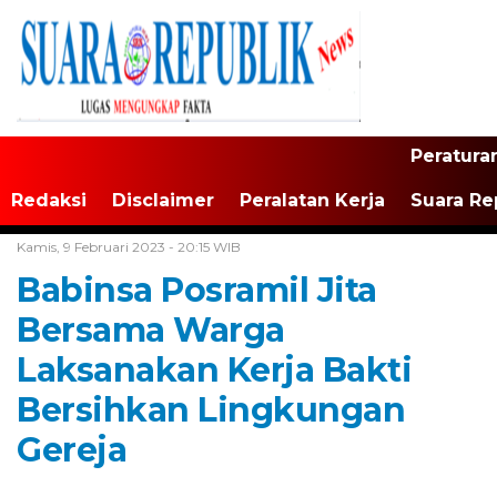
Peratura
Redaksi
Disclaimer
Peralatan Kerja
Suara Re
Home /
Tak Berkategori
Kamis, 9 Februari 2023 - 20:15 WIB
Babinsa Posramil Jita
Bersama Warga
Laksanakan Kerja Bakti
Bersihkan Lingkungan
Gereja