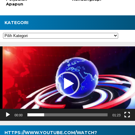
Apapun
KATEGORI
Kategori
Pemutar
Video
00:00
01:23
HTTPS://WWW.YOUTUBE.COM/WATCH?