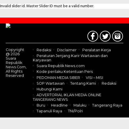
Invalid slider id. Master Slider ID must be a valid number.
Contact
Us
Copyright
Redaksi
Disclaimer
Peralatan Kerja
@ 2026
Peraturan Jenjang Karir Wartawan dan
Suara
Karyawan
Republik
Suara Republik News.com
News.Com,
All Rights
Kode perilaku Ketentuan Pers
Reserved
PEDOMAN MEDIA SIBER
VISI – MISI
SOP Wartawan
Tentang Kami
Redaksi
Hubungi Kami
ADVERTORIAL IKLAN MEDIA ONLINE
TANGERANG NEWS
Buru
Headline
Maluku
Tangerang Raya
Tapanuli Raya
TNI/Polri