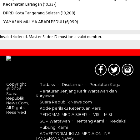
Kecamatan Larangan
(10,337)
DPRD Kota Tangerang Selatan
(10,208)
YAYASAN MULYA ABADI PEDULI
(6,099)
Invalid slider id. Master Slider ID must be a valid number.
Contact
Us
Copyright
Redaksi
Disclaimer
Peralatan Kerja
@ 2026
Peraturan Jenjang Karir Wartawan dan
Suara
Karyawan
Republik
Suara Republik News.com
News.Com,
All Rights
Kode perilaku Ketentuan Pers
Reserved
PEDOMAN MEDIA SIBER
VISI – MISI
SOP Wartawan
Tentang Kami
Redaksi
Hubungi Kami
ADVERTORIAL IKLAN MEDIA ONLINE
TANGERANG NEWS