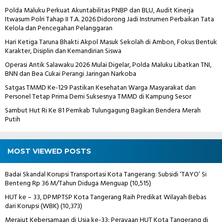
Polda Maluku Perkuat Akuntabilitas PNBP dan BLU, Audit Kinerja
Itwasum Polri Tahap II T.A. 2026 Didorong Jadi Instrumen Perbaikan Tata
Kelola dan Pencegahan Pelanggaran
Hari Ketiga Taruna Bhakti Akpol Masuk Sekolah di Ambon, Fokus Bentuk
Karakter, Disiplin dan Kemandirian Siswa
Operasi Antik Salawaku 2026 Mulai Digelar, Polda Maluku Libatkan TNI,
BNN dan Bea Cukai Perangi Jaringan Narkoba
Satgas TMMD Ke-129 Pastikan Kesehatan Warga Masyarakat dan
Personel Tetap Prima Demi Suksesnya TMMD di Kampung Sesor
Sambut Hut Ri Ke 81 Pemkab Tulungagung Bagikan Bendera Merah
Putih
MOST VIEWED POSTS
Badai Skandal Korupsi Transportasi Kota Tangerang: Subsidi ‘TAYO’ Si
Benteng Rp 36 M/Tahun Diduga Menguap
(10,515)
HUT ke – 33, DPMPTSP Kota Tangerang Raih Predikat Wilayah Bebas
dari Korupsi (WBK)
(10,373)
Merajut Kebersamaan di Usia ke-33: Perayaan HUT Kota Tangerang di