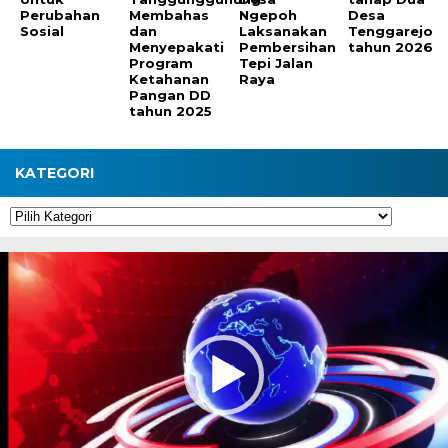
Perubahan
Membahas
Ngepoh
Desa
Sosial
dan
Laksanakan
Tenggarejo
Menyepakati
Pembersihan
tahun 2026
Program
Tepi Jalan
Ketahanan
Raya
Pangan DD
tahun 2025
KATEGORI
Kategori
Pemutar
Video