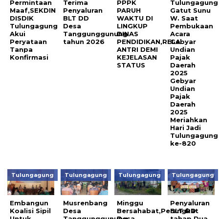
Permintaan
Terima
PPPK
Tulungagung
Maaf,SEKDIN
Penyaluran
PARUH
Gatut Sunu
DISDIK
BLT DD
WAKTU DI
W. Saat
Tulungagung
Desa
LINGKUP
Pembukaan
Akui
Tanggunggunung
DINAS
Acara
Peryataan
tahun 2026
PENDIDIKAN,RELA
Gebyar
Tanpa
ANTRI DEMI
Undian
Konfirmasi
KEJELASAN
Pajak
STATUS
Daerah
2025
Gebyar
Undian
Pajak
Daerah
2025
Meriahkan
Hari Jadi
Tulungagung
ke-820
Tulungagung
Tulungagung
Tulungagung
Tulungagung
Embangun
Musrenbang
Minggu
Penyaluran
Koalisi Sipil
Desa
Bersahabat,Perangkat
BLT DD
Untuk
Tanggunggunung
Desa
tahap Dua