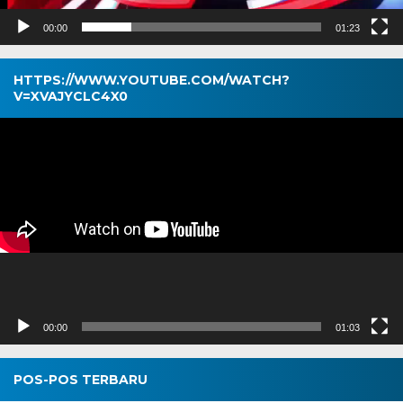
00:00
01:23
HTTPS://WWW.YOUTUBE.COM/WATCH?
V=XVAJYCLC4X0
Pemutar
Video
00:00
01:03
POS-POS TERBARU