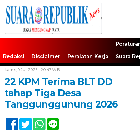
Peratura
Redaksi
Disclaimer
Peralatan Kerja
Suara Re
Home /
Tulungagung
Kamis, 9 Juli 2026 - 20:47 WIB
22 KPM Terima BLT DD
tahap Tiga Desa
Tanggunggunung 2026