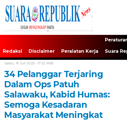
Peratura
Redaksi
Disclaimer
Peralatan Kerja
Suara Re
Home /
Maluku
Sabtu, 19 Juli 2025 - 17:52 WIB
34 Pelanggar Terjaring
Dalam Ops Patuh
Salawaku, Kabid Humas:
Semoga Kesadaran
Masyarakat Meningkat