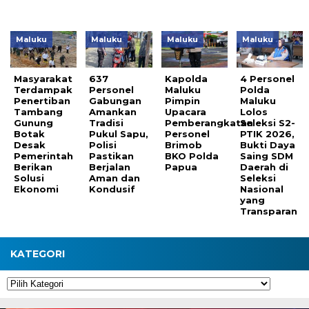
Maluku
Maluku
Maluku
Maluku
Masyarakat
637
Kapolda
4 Personel
Terdampak
Personel
Maluku
Polda
Penertiban
Gabungan
Pimpin
Maluku
Tambang
Amankan
Upacara
Lolos
Gunung
Tradisi
Pemberangkatan
Seleksi S2-
Botak
Pukul Sapu,
Personel
PTIK 2026,
Desak
Polisi
Brimob
Bukti Daya
Pemerintah
Pastikan
BKO Polda
Saing SDM
Berikan
Berjalan
Papua
Daerah di
Solusi
Aman dan
Seleksi
Ekonomi
Kondusif
Nasional
yang
Transparan
KATEGORI
Kategori