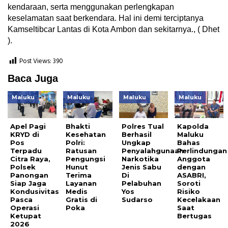
kendaraan, serta menggunakan perlengkapan
keselamatan saat berkendara. Hal ini demi terciptanya
Kamseltibcar Lantas di Kota Ambon dan sekitarnya., ( Dhet
).
Post Views:
390
Baca Juga
Maluku
Maluku
Maluku
Maluku
Apel Pagi
Bhakti
Polres Tual
Kapolda
KRYD di
Kesehatan
Berhasil
Maluku
Pos
Polri:
Ungkap
Bahas
Terpadu
Ratusan
Penyalahgunaan
Perlindungan
Citra Raya,
Pengungsi
Narkotika
Anggota
Polsek
Hunut
Jenis Sabu
dengan
Panongan
Terima
Di
ASABRI,
Siap Jaga
Layanan
Pelabuhan
Soroti
Kondusivitas
Medis
Yos
Risiko
Pasca
Gratis di
Sudarso
Kecelakaan
Operasi
Poka
Saat
Ketupat
Bertugas
2026