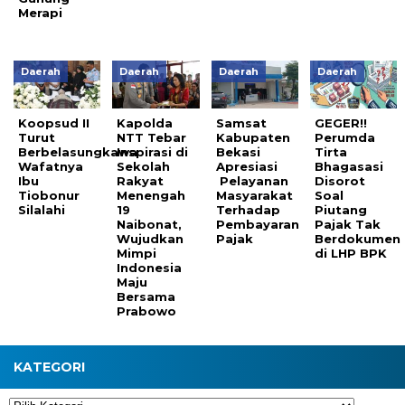
Merapi
Daerah
Daerah
Daerah
Daerah
Koopsud II
Kapolda
Samsat
GEGER!!
Turut
NTT Tebar
Kabupaten
Perumda
Berbelasungkawa
Inspirasi di
Bekasi
Tirta
Wafatnya
Sekolah
Apresiasi
Bhagasasi
Ibu
Rakyat
Pelayanan
Disorot
Tiobonur
Menengah
Masyarakat
Soal
Silalahi
19
Terhadap
Piutang
Naibonat,
Pembayaran
Pajak Tak
Wujudkan
Pajak
Berdokumen
Mimpi
di LHP BPK
Indonesia
Maju
Bersama
Prabowo
KATEGORI
Kategori