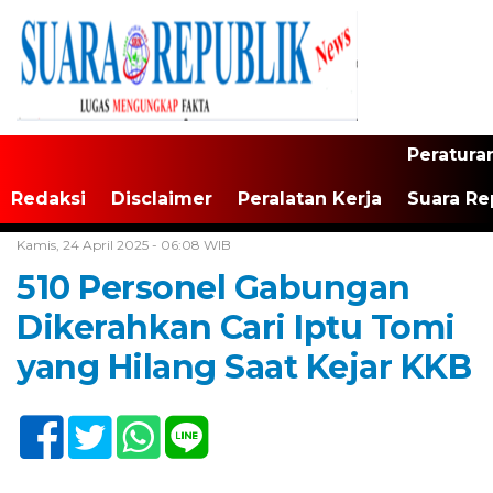
Peratura
Redaksi
Disclaimer
Peralatan Kerja
Suara Re
Home /
Daerah
Kamis, 24 April 2025 - 06:08 WIB
510 Personel Gabungan
Dikerahkan Cari Iptu Tomi
yang Hilang Saat Kejar KKB