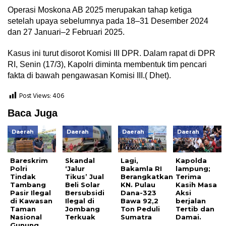
Operasi Moskona AB 2025 merupakan tahap ketiga
setelah upaya sebelumnya pada 18–31 Desember 2024
dan 27 Januari–2 Februari 2025.
Kasus ini turut disorot Komisi III DPR. Dalam rapat di DPR
RI, Senin (17/3), Kapolri diminta membentuk tim pencari
fakta di bawah pengawasan Komisi III.( Dhet).
Post Views:
406
Baca Juga
Daerah
Daerah
Daerah
Daerah
Bareskrim
Skandal
Lagi,
Kapolda
Polri
‘Jalur
Bakamla RI
lampung;
Tindak
Tikus’ Jual
Berangkatkan
Terima
Tambang
Beli Solar
KN. Pulau
Kasih Masa
Pasir Ilegal
Bersubsidi
Dana-323
Aksi
di Kawasan
Ilegal di
Bawa 92,2
berjalan
Taman
Jombang
Ton Peduli
Tertib dan
Nasional
Terkuak
Sumatra
Damai.
Gunung