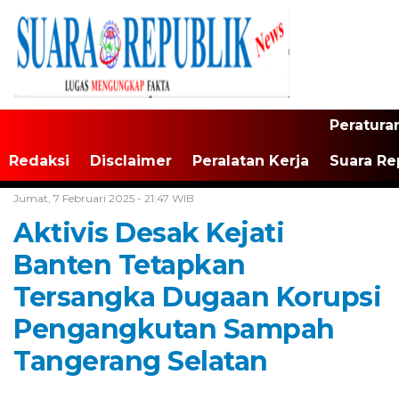
Peratura
Redaksi
Disclaimer
Peralatan Kerja
Suara Re
Home /
Tak Berkategori
Jumat, 7 Februari 2025 - 21:47 WIB
Aktivis Desak Kejati
Banten Tetapkan
Tersangka Dugaan Korupsi
Pengangkutan Sampah
Tangerang Selatan