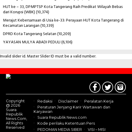
HUT ke – 33, DPMPTSP Kota Tangerang Raih Predikat Wilayah Bebas
dari Korupsi (WBK)
(10,374)
Merajut Kebersamaan di Usia ke-33: Perayaan HUT Kota Tangerang di
Kecamatan Larangan
(10,339)
DPRD Kota Tangerang Selatan
(10,209)
YAYASAN MULYA ABADI PEDULI
(6,106)
Invalid slider id. Master Slider ID must be a valid number.
Contact
Us
Copyright
Redaksi
Disclaimer
Peralatan Kerja
@ 2026
Peraturan Jenjang Karir Wartawan dan
Suara
Karyawan
Republik
Suara Republik News.com
News.Com,
All Rights
Kode perilaku Ketentuan Pers
Reserved
PEDOMAN MEDIA SIBER
VISI – MISI