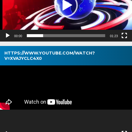
00:00
01:23
HTTPS://WWW.YOUTUBE.COM/WATCH?
V=XVAJYCLC4X0
Pemutar
Video