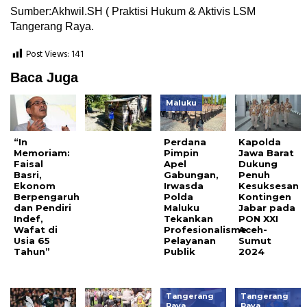
Sumber:Akhwil.SH ( Praktisi Hukum & Aktivis LSM
Tangerang Raya.
Post Views:
141
Baca Juga
Maluku
“In
Perdana
Kapolda
Memoriam:
Pimpin
Jawa Barat
Faisal
Apel
Dukung
Basri,
Gabungan,
Penuh
Ekonom
Irwasda
Kesuksesan
Berpengaruh
Polda
Kontingen
dan Pendiri
Maluku
Jabar pada
Indef,
Tekankan
PON XXI
Wafat di
Profesionalisme
Aceh-
Usia 65
Pelayanan
Sumut
Tahun”
Publik
2024
Tangerang
Tangerang
Raya
Raya