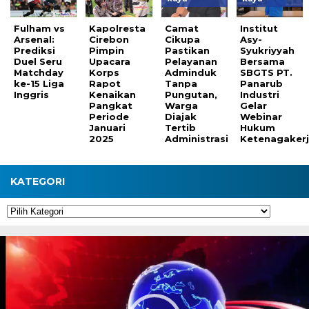
Fulham vs
Kapolresta
Camat
Institut
Arsenal:
Cirebon
Cikupa
Asy-
Prediksi
Pimpin
Pastikan
Syukriyyah
Duel Seru
Upacara
Pelayanan
Bersama
Matchday
Korps
Adminduk
SBGTS PT.
ke-15 Liga
Rapot
Tanpa
Panarub
Inggris
Kenaikan
Pungutan,
Industri
Pangkat
Warga
Gelar
Periode
Diajak
Webinar
Januari
Tertib
Hukum
2025
Administrasi
Ketenagakerj
KATEGORI
Kategori
Pemutar
Video