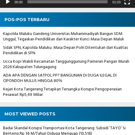
00:00
01:03
POS-POS TERBARU
Kapolda Maluku Gandeng Universitas Muhammadiyah Bangun SDM
Unggul, Tegaskan Pendidikan dan Karakter Kunci Masa Depan Maluk
Sidak SPN, Kapolda Maluku: Masa Depan Polri Ditentukan dari Kualitas
Pendidikan di SPN
Ucca Kopi Wakili Kecamatan Tanggunggunung Pameran Pangan Murah
2026 Kabupaten Tulungagung
ADA APA DENGAN SATPOL PP? BANGUNAN DI DUGA ILEGAL DI
CIPONDOH MULUS HINGGA 80℅
Kejari Kota Tangerang Tetapkan Tersangka Korupsi Pengoperasian
Pesawat Rp5,49 Miliar
MOST VIEWED POSTS
Badai Skandal Korupsi Transportasi Kota Tangerang: Subsidi ‘TAYO’ Si
Benteng Rp 36 M/Tahun Diduga Menguap
(10,516)