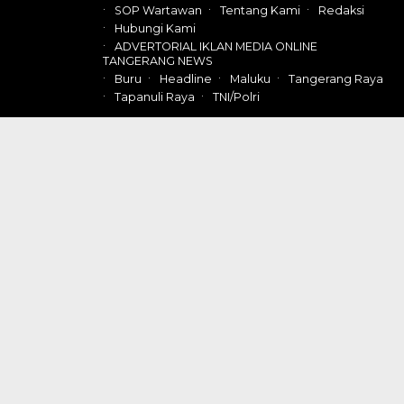
SOP Wartawan
Tentang Kami
Redaksi
Hubungi Kami
ADVERTORIAL IKLAN MEDIA ONLINE
TANGERANG NEWS
Buru
Headline
Maluku
Tangerang Raya
Tapanuli Raya
TNI/Polri