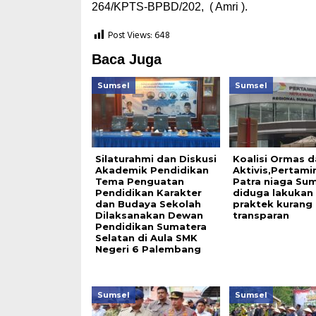
264/KPTS-BPBD/202, ( Amri ).
Post Views:
648
Baca Juga
Sumsel
Sumsel
Silaturahmi dan Diskusi
Koalisi Ormas d
Akademik Pendidikan
Aktivis,Pertami
Tema Penguatan
Patra niaga Su
Pendidikan Karakter
diduga lakukan
dan Budaya Sekolah
praktek kurang
Dilaksanakan Dewan
transparan
Pendidikan Sumatera
Selatan di Aula SMK
Negeri 6 Palembang
Sumsel
Sumsel