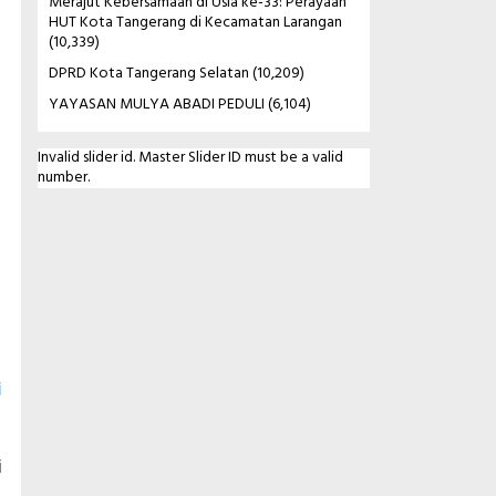
Merajut Kebersamaan di Usia ke-33: Perayaan
HUT Kota Tangerang di Kecamatan Larangan
(10,339)
DPRD Kota Tangerang Selatan
(10,209)
YAYASAN MULYA ABADI PEDULI
(6,104)
Invalid slider id. Master Slider ID must be a valid
number.
i
i