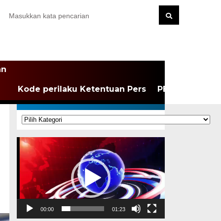
an
Kode perilaku Ketentuan Pers
PEDOMAN MEDI
KATEGORI
Kategori
Pemutar
Video
00:00
01:23