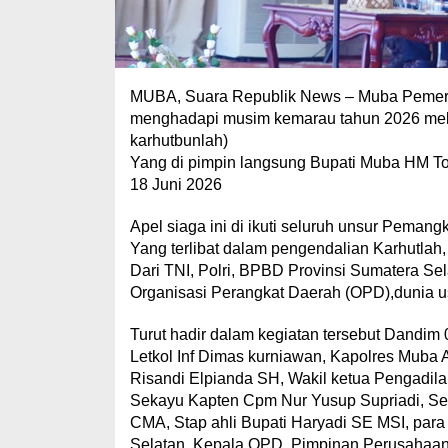
MUBA, Suara Republik News – Muba Pemerin
menghadapi musim kemarau tahun 2026 melal
karhutbunlah)
Yang di pimpin langsung Bupati Muba HM To
18 Juni 2026
Apel siaga ini di ikuti seluruh unsur Peman
Yang terlibat dalam pengendalian Karhutlah,
Dari TNI, Polri, BPBD Provinsi Sumatera S
Organisasi Perangkat Daerah (OPD),dunia u
Turut hadir dalam kegiatan tersebut Dandim
Letkol Inf Dimas kurniawan, Kapolres Muba 
Risandi Elpianda SH, Wakil ketua Pengadi
Sekayu Kapten Cpm Nur Yusup Supriadi, S
CMA, Stap ahli Bupati Haryadi SE MSI, pa
Selatan, Kepala OPD, Pimpinan Perusahaan se