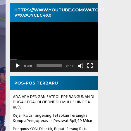
HTTPS://WWW.YOUTUBE.COM/WATCH?
V=XVAJYCLC4X0
Pemutar
Video
00:00
01:03
POS-POS TERBARU
ADA APA DENGAN SATPOL PP? BANGUNAN DI
DUGA ILEGAL DI CIPONDOH MULUS HINGGA
80℅
Kejari Kota Tangerang Tetapkan Tersangka
Korupsi Pengoperasian Pesawat Rp5,49 Miliar
Pengurus KONI Dilantik, Bupati Serang Ratu