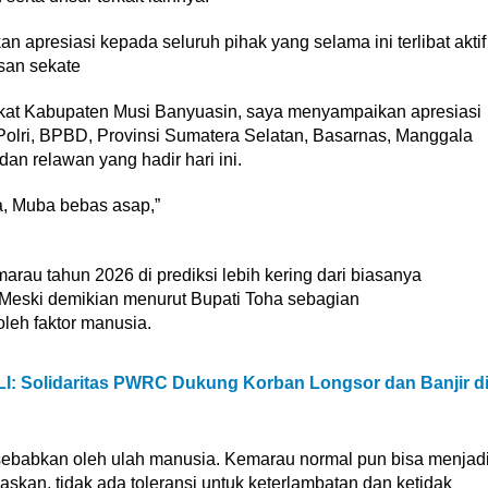
apresiasi kepada seluruh pihak yang selama ini terlibat aktif
san sekate
kat Kabupaten Musi Banyuasin, saya menyampaikan apresiasi
 Polri, BPBD, Provinsi Sumatera Selatan, Basarnas, Manggala
n relawan yang hadir hari ini.
a, Muba bebas asap,”
rau tahun 2026 di prediksi lebih kering dari biasanya
 Meski demikian menurut Bupati Toha sebagian
oleh faktor manusia.
I: Solidaritas PWRC Dukung Korban Longsor dan Banjir d
i sebabkan oleh ulah manusia. Kemarau normal pun bisa menjad
gaskan, tidak ada toleransi untuk keterlambatan dan ketidak