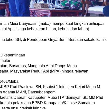
tah Musi Banyuasin (muba) memperkuat langkah antisipasi
ui Apel siaga kebakaran hutan, kebun, dan lahan(
ha tohet SH, di Pendopoan Griya Bumi Serasan sekate kamis
gku kepentingan
 mulai
elatan, Basarnas, Manggala Agni Daops Muba.
saha, Masyarakat Peduli Api (MPA),hingga relawan
 0401/Muba
AKBP Ruri Prastowo SH, Ksubsi 1 Intelejen Kejari Muba M
lan Agama M Arif, Dansubdenpom
ekretaris Daerah Kabupaten Muba H Ardiansyah SE MM Phd
ra kepala pelaksana BPBD Kabupaten/Kota se-Sumatera
rta unsur terkait lainnya.