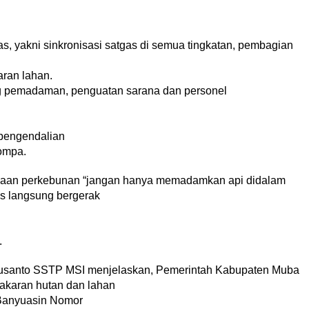
as, yakni sinkronisasi satgas di semua tingkatan, pembagian
ran lahan.
ng pemadaman, penguatan sarana dan personel
pengendalian
ompa.
haan perkebunan “jangan hanya memadamkan api didalam
us langsung bergerak
.
usanto SSTP MSI menjelaskan, Pemerintah Kabupaten Muba
akaran hutan dan lahan
 Banyuasin Nomor