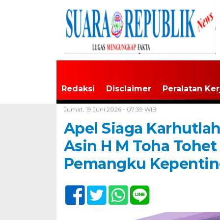
Redaksi
Disclaimer
Peralatan Ker
Home /
Sumsel
Jumat, 19 Juni 2026 - 07:39 WIB
Apel Siaga Karhutla
Asin H M Toha Tohet
Pemangku Kepenti