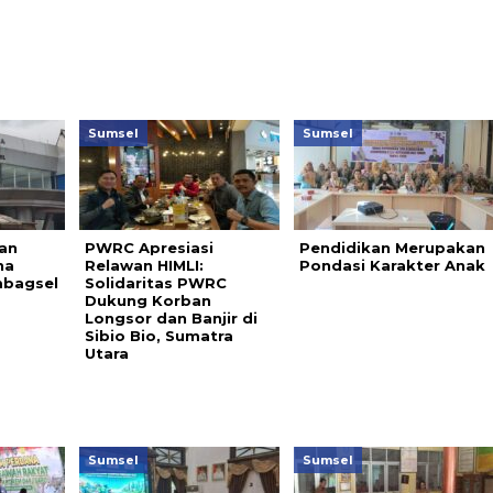
Sumsel
Sumsel
an
PWRC Apresiasi
Pendidikan Merupakan
na
Relawan HIMLI:
Pondasi Karakter Anak
mbagsel
Solidaritas PWRC
Dukung Korban
Longsor dan Banjir di
Sibio Bio, Sumatra
Utara
Sumsel
Sumsel