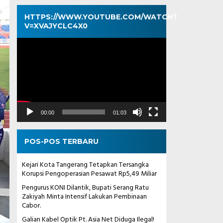
HTTPS://WWW.YOUTUBE.COM/WATCH?
V=XVAJYCLC4X0
Pemutar
Video
00:00
01:03
POS-POS TERBARU
Kejari Kota Tangerang Tetapkan Tersangka
Korupsi Pengoperasian Pesawat Rp5,49 Miliar
Pengurus KONI Dilantik, Bupati Serang Ratu
Zakiyah Minta Intensif Lakukan Pembinaan
Cabor.
Galian Kabel Optik Pt. Asia Net Diduga Ilegal!