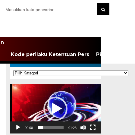
an
Kode perilaku Ketentuan Pers
PEDOMAN MEDI
KATEGORI
Kategori
Pemutar
Video
00:00
01:23