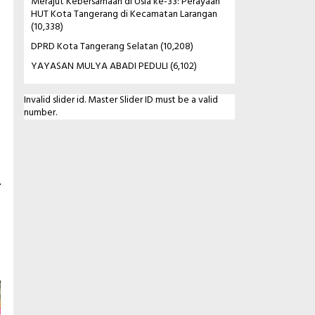
Merajut Kebersamaan di Usia ke-33: Perayaan
HUT Kota Tangerang di Kecamatan Larangan
(10,338)
DPRD Kota Tangerang Selatan
(10,208)
YAYASAN MULYA ABADI PEDULI
(6,102)
Invalid slider id. Master Slider ID must be a valid
number.
.