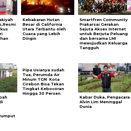
akiyah
Kebakaran Hutan
Smartfren Community
s,Resmi
Besar di California
Prakarsai Gerakan
okus
Utara Terbantu oleh
Sejuta Akses Internet
ri
Cuaca yang Lebih
untuk Berjuta Peluang
ahan
Dingin
dan bersama LMI
mewujudkan Keluarga
Tangguh
Pipa Usianya sudah
Tua, Perumda Air
Minum TGN Kota
Cirebon Bisa Tekan
Tingkat Kebocoran
Hingga 30 Persen
pah
Kabar Duka, Pengacara
di
Alvin Lim Meninggal
Dunia
 Rumput