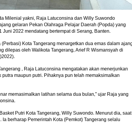
 Milenial yakni, Raja Latuconsina dan Willy Suwondo
 ajang gelaran Pekan Olahraga Pelajar Daerah (Popda) yang
1 Juni 2022 mendatang bertempat di Serang, Banten.
 (Perbasi) Kota Tangerang menargetkan dua emas dalam ajan
ng dilepas oleh Walikota Tangerang, Arief R Wismansyah di
)2022).
 Tangerang , Raja Latuconsina mengatakan akan menerjunkan
ik putra maupun putri. Pihaknya pun telah memaksimalkan
enar memasimalkan latihan selama dua bulan,” ujar Raja yang
consina.
sket Putri Kota Tangerang, Willy Suwondo. Menurut dia, saat
n. Ia berharap Pemerintah Kota (Pemkot) Tangerang selalu