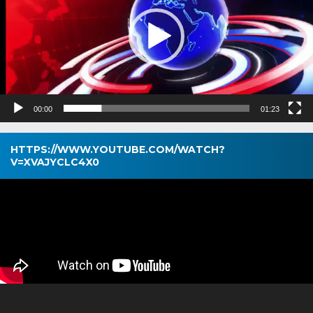
00:00
01:23
HTTPS://WWW.YOUTUBE.COM/WATCH?
V=XVAJYCLC4X0
Pemutar
Video