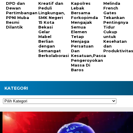
DPD dan
Kreatif dan
Kapolres
Melinda
Dewan
Peduli
Lebak
French
Pertimbangan
Lingkungan,
Bersama
Gates
PPNI Muba
SMK Negeri
Forkopimda
Tekankan
Resmi
15 Kota
Mengajak
Pentingnya
Dilantik
Bekasi
Semua
Tidur
Gelar
Elemen
Cukup
Mabel
Tetap
untuk
Berlian
Menjaga
Kesehatan
dengan
Persatuan
dan
Semangat
Dan
Produktivita
Berkolaborasi
Kesatuan,Pasca
Pengeroyokan
Massa Di
Baros
KATEGORI
Kategori
Pemutar
Video