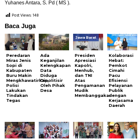
Yuhanes Antara, S. Pd ( MS ).
Post Views:
148
Baca Juga
Jawa Barat
Peredaran
Ada
Presiden
Kolaborasi
Miras Jenis
Keganjilan
Apresiasi
Hebat:
Sopi di
Kelengkapan
Kapolri,
Pemkot
Kabupaten
Data
Menhub,
Cimahi
Buru Makin
Diduga
dan TNI
Pacu
Mengkhawatirkan,
Dipolitisir
Atas
Efisiensi
Polisi
Oleh Pihak
Pengamanan
Pelayanan
Lakukan
Desa
Mudik
Publik
Tindakan
Membanggakan
dengan
Tegas
Kerjasama
Daerah