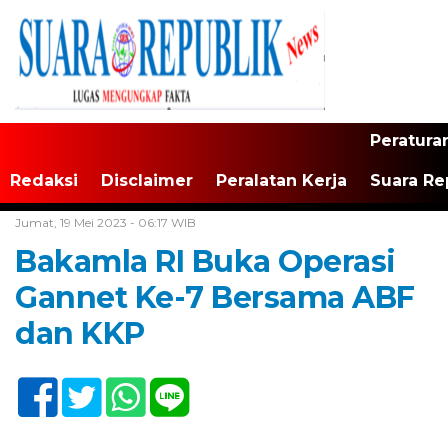
Peratura
Redaksi
Disclaimer
Peralatan Kerja
Suara Re
Home /
Tak Berkategori
Jumat, 19 Mei 2023 - 06:17 WIB
Bakamla RI Buka Operasi
Gannet Ke-7 Bersama ABF
dan KKP