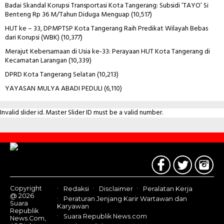
Badai Skandal Korupsi Transportasi Kota Tangerang: Subsidi ‘TAYO’ Si
Benteng Rp 36 M/Tahun Diduga Menguap
(10,517)
HUT ke – 33, DPMPTSP Kota Tangerang Raih Predikat Wilayah Bebas
dari Korupsi (WBK)
(10,377)
Merajut Kebersamaan di Usia ke-33: Perayaan HUT Kota Tangerang di
Kecamatan Larangan
(10,339)
DPRD Kota Tangerang Selatan
(10,213)
YAYASAN MULYA ABADI PEDULI
(6,110)
Invalid slider id. Master Slider ID must be a valid number.
Contact
Us
Copyright
Redaksi
Disclaimer
Peralatan Kerja
@ 2026
Peraturan Jenjang Karir Wartawan dan
Suara
Karyawan
Republik
Suara Republik News.com
News.Com,