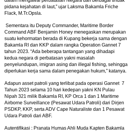
dalam mengawal perbatasan Negara dari berbagai tindak
pidana kejahatan di laut,” ujar Laksma Bakamla Friche
Flack, M.Tr.Opsla.
Sementara itu Deputy Commander, Maritime Border
Command ABF Benjamin Honey menegaskan merupakan
suatu kehormatan berada di Kupang bekerja sama dengan
Bakamla RI dan KKP dalam rangka Operation Gannet 7
tahun 2023. “Ada beberapa tantangan yang dihadapi
kedua negara di perbatasan yakni masalah
penyelundupan, imigran asing dan illegal fishing, sehingga
diperlukan kerja sama dalam penegakan hukum,” katanya.
Adapun asset patroli yang terlibat pada operasi Gannet 7
Tahun 2023 selama 10 hari kedepan yakni KN Pulau
Nipah 321 milik Bakamla RI, KP Orca 1 dan 1 Maritime
Airborne Surveillance (Pesawat Udara Patroli) dari Dirjen
PSDKP, KKP, serta ADV Cape Naturaliste dan 1 Pesawat
Udara Patroli dari ABF.
Autentifikasi : Pranata Humas Ahli Muda Kapten Bakamla