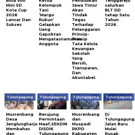
Bola Voli
Ketua
Pendidikan
Tenggarejo
Mini SD
Kelompok
Jawa Timur
salurkan
Kota Cup
Tani
Akan
BLT DD
2026
‘Margo
Tindak
tahap Satu
Lancar Dan
Rukun’
Tegas
Tahun
Sukses
Gelapkan
Terhadap
2026
Uang
Pelanggaran
Gapoktan
Prinsip-
Mengatasnamakan
Prinsip
Anggota
Tata Kelola
Keuangan
Sekolah
Yang
Bersih,
Transparan,
Dan
Akuntabel.
Tulungagung
Tulungagung
Tulungagung
Tulungagung
Musrenbang
Berujung
Musrenbang
Di
Desa
Permintaan
dan
Tulungagung
Jenglungharjo
Maaf,SEKDIN
Muspadi
Jalan Baru
Membahas
DISDIK
RKPD
Mulai
dan
Tulungagung
Kabupaten
Rusak,