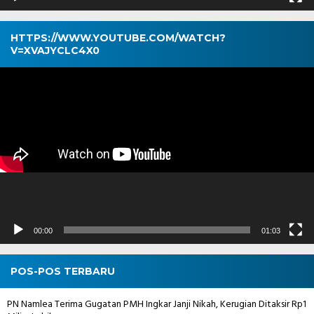
HTTPS://WWW.YOUTUBE.COM/WATCH?
V=XVAJYCLC4X0
Pemutar
Video
00:00
01:03
POS-POS TERBARU
PN Namlea Terima Gugatan PMH Ingkar Janji Nikah, Kerugian Ditaksir Rp1