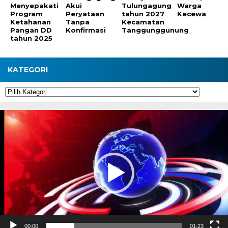
Menyepakati
Akui
Tulungagung
Warga
Program
Peryataan
tahun 2027
Kecewa
Ketahanan
Tanpa
Kecamatan
Pangan DD
Konfirmasi
Tanggunggunung
tahun 2025
KATEGORI
Kategori
Pemutar
Video
00:00
01:23