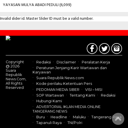
YAYASAN MULYA ABADI PEDULI
(6,099)
Invalid slider id. Master Slider ID must be a valid number.
Contact
Us
Copyright
Redaksi
Disclaimer
Peralatan Kerja
@ 2026
Peraturan Jenjang Karir Wartawan dan
Suara
Karyawan
Republik
Suara Republik News.com
News.Com,
All Rights
Kode perilaku Ketentuan Pers
Reserved
PEDOMAN MEDIA SIBER
VISI – MISI
SOP Wartawan
Tentang Kami
Redaksi
Hubungi Kami
ADVERTORIAL IKLAN MEDIA ONLINE
TANGERANG NEWS
Buru
Headline
Maluku
Tangerang Raya
Tapanuli Raya
TNI/Polri