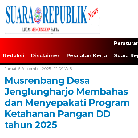
Peratura
Redaksi
Disclaimer
Peralatan Kerja
Suara Re
Home /
Tulungagung
Jumat, 5 September 2025 - 12:09 WIB
Musrenbang Desa
Jenglungharjo Membahas
dan Menyepakati Program
Ketahanan Pangan DD
tahun 2025