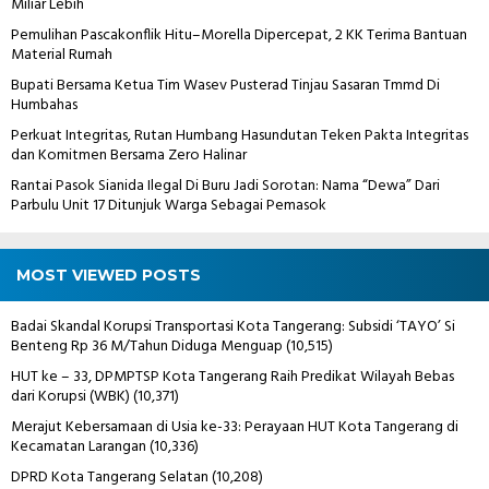
Miliar Lebih
Pemulihan Pascakonflik Hitu–Morella Dipercepat, 2 KK Terima Bantuan
Material Rumah
Bupati Bersama Ketua Tim Wasev Pusterad Tinjau Sasaran Tmmd Di
Humbahas
Perkuat Integritas, Rutan Humbang Hasundutan Teken Pakta Integritas
dan Komitmen Bersama Zero Halinar
Rantai Pasok Sianida Ilegal Di Buru Jadi Sorotan: Nama “Dewa” Dari
Parbulu Unit 17 Ditunjuk Warga Sebagai Pemasok
MOST VIEWED POSTS
Badai Skandal Korupsi Transportasi Kota Tangerang: Subsidi ‘TAYO’ Si
Benteng Rp 36 M/Tahun Diduga Menguap
(10,515)
HUT ke – 33, DPMPTSP Kota Tangerang Raih Predikat Wilayah Bebas
dari Korupsi (WBK)
(10,371)
Merajut Kebersamaan di Usia ke-33: Perayaan HUT Kota Tangerang di
Kecamatan Larangan
(10,336)
DPRD Kota Tangerang Selatan
(10,208)