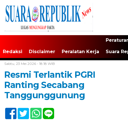
Peratura
Redaksi
Disclaimer
Peralatan Kerja
Suara Re
Home /
Tulungagung
Sabtu, 23 Mei 2026 - 18:18 WIB
Resmi Terlantik PGRI
Ranting Secabang
Tanggunggunung