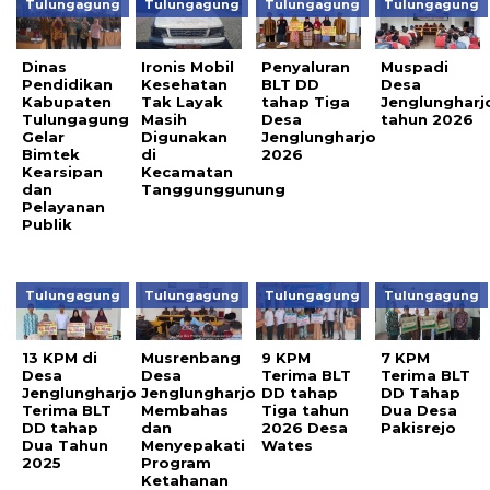
Tulungagung
Tulungagung
Tulungagung
Tulungagung
Dinas
Ironis Mobil
Penyaluran
Muspadi
Pendidikan
Kesehatan
BLT DD
Desa
Kabupaten
Tak Layak
tahap Tiga
Jenglungharj
Tulungagung
Masih
Desa
tahun 2026
Gelar
Digunakan
Jenglungharjo
Bimtek
di
2026
Kearsipan
Kecamatan
dan
Tanggunggunung
Pelayanan
Publik
Tulungagung
Tulungagung
Tulungagung
Tulungagung
13 KPM di
Musrenbang
9 KPM
7 KPM
Desa
Desa
Terima BLT
Terima BLT
Jenglungharjo
Jenglungharjo
DD tahap
DD Tahap
Terima BLT
Membahas
Tiga tahun
Dua Desa
DD tahap
dan
2026 Desa
Pakisrejo
Dua Tahun
Menyepakati
Wates
2025
Program
Ketahanan