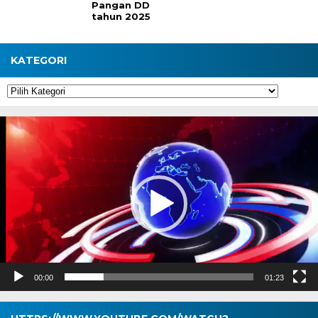
Pangan DD
tahun 2025
KATEGORI
Kategori
Pemutar
Video
00:00
01:23