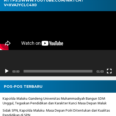
HTTPS://WWW.YOUTUBE.COM/WATCH?
V=XVAJYCLC4X0
Pemutar
Video
00:00
01:03
POS-POS TERBARU
Kapolda Maluku Gandeng Universitas Muhammadiyah Bangun SDM
Unggul, Tegaskan Pendidikan dan Karakter Kunci Masa Depan Maluk
Sidak SPN, Kapolda Maluku: Masa Depan Polri Ditentukan dari Kualitas
Pendidikan di SPN