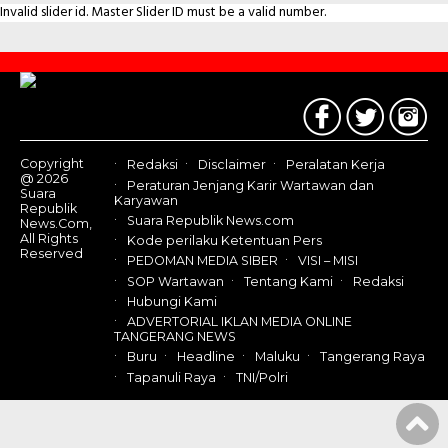
Invalid slider id. Master Slider ID must be a valid number.
Contact
Us
Copyright
Redaksi
Disclaimer
Peralatan Kerja
@ 2026
Peraturan Jenjang Karir Wartawan dan
Suara
Karyawan
Republik
Suara Republik News.com
News.Com,
All Rights
Kode perilaku Ketentuan Pers
Reserved
PEDOMAN MEDIA SIBER
VISI – MISI
SOP Wartawan
Tentang Kami
Redaksi
Hubungi Kami
ADVERTORIAL IKLAN MEDIA ONLINE
TANGERANG NEWS
Buru
Headline
Maluku
Tangerang Raya
Tapanuli Raya
TNI/Polri