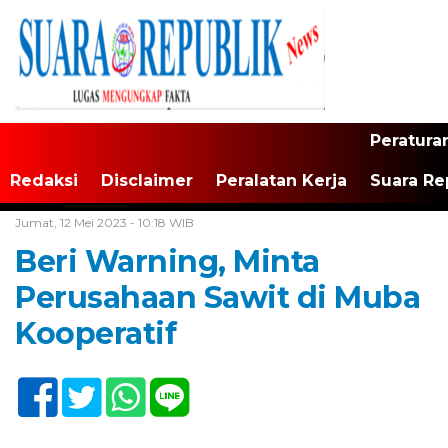
Peratura
Redaksi
Disclaimer
Peralatan Kerja
Suara Re
Home /
Tak Berkategori
Jumat, 12 Mei 2023 - 10:18 WIB
Beri Warning, Minta
Perusahaan Sawit di Muba
Kooperatif