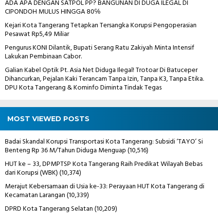
ADA APA DENGAN SATPOL PP? BANGUNAN DI DUGA ILEGAL DI
CIPONDOH MULUS HINGGA 80℅
Kejari Kota Tangerang Tetapkan Tersangka Korupsi Pengoperasian
Pesawat Rp5,49 Miliar
Pengurus KONI Dilantik, Bupati Serang Ratu Zakiyah Minta Intensif
Lakukan Pembinaan Cabor.
Galian Kabel Optik Pt. Asia Net Diduga Ilegal! Trotoar Di Batuceper
Dihancurkan, Pejalan Kaki Terancam Tanpa Izin, Tanpa K3, Tanpa Etika.
DPU Kota Tangerang & Kominfo Diminta Tindak Tegas
MOST VIEWED POSTS
Badai Skandal Korupsi Transportasi Kota Tangerang: Subsidi ‘TAYO’ Si
Benteng Rp 36 M/Tahun Diduga Menguap
(10,516)
HUT ke – 33, DPMPTSP Kota Tangerang Raih Predikat Wilayah Bebas
dari Korupsi (WBK)
(10,374)
Merajut Kebersamaan di Usia ke-33: Perayaan HUT Kota Tangerang di
Kecamatan Larangan
(10,339)
DPRD Kota Tangerang Selatan
(10,209)