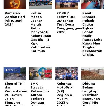
Ramalan
Ketua
22 KPM
Kanit
Zodiak Hari
Macab
Terima BLT
Binmas
ini: 10 Juni
Laskar
DD tahap
Polsek
2024
Merah
Tiga Desa
Cijaku
Putih
Tanggunggunung
Polres
Menyoroti
2026
Lebak
Kelangkaan
Hadiri
Gas Elpiji 3
Rapat Loka
Kg di
Karya Mini
Kabupaten
Tingkat
Karimun
Kecamatan
Cijaku.
TNI/Polri
Sinergi TNI
SMK
Kejurnas
Diduga
dan
Swasta
MotoPrix
Belum
Kementerian
Referencia
(MP)
Lengkapi
PU, Akses
Aurora
Region A
Perizinan
Jalan
Terjerat
Musim
Bangunan
Simpang
Dugaan
2023 di
Gerai Mie