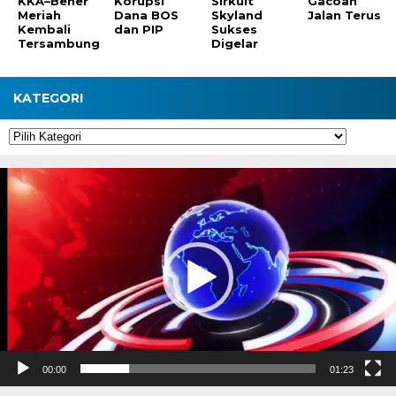
KKA–Bener
Korupsi
Sirkuit
Gacoan
Meriah
Dana BOS
Skyland
Jalan Terus
Kembali
dan PIP
Sukses
Tersambung
Digelar
KATEGORI
Kategori
Pemutar
Video
00:00
01:23