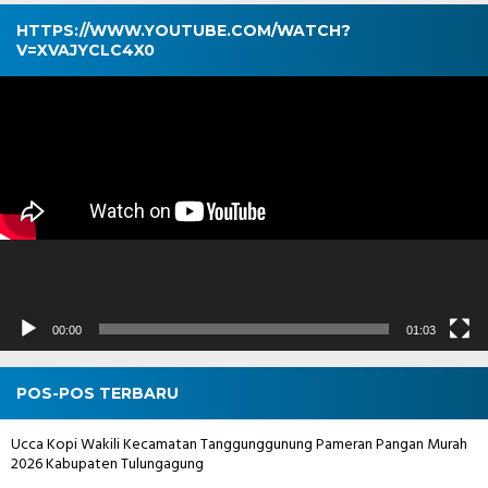
HTTPS://WWW.YOUTUBE.COM/WATCH?
V=XVAJYCLC4X0
Pemutar
Video
00:00
01:03
POS-POS TERBARU
Ucca Kopi Wakili Kecamatan Tanggunggunung Pameran Pangan Murah
2026 Kabupaten Tulungagung