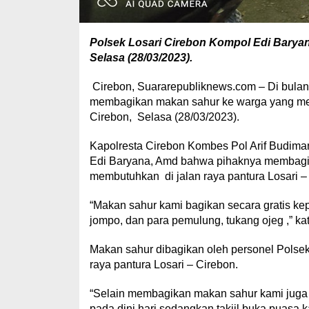
Polsek Losari Cirebon Kompol Edi Barya
Selasa (28/03/2023).
Cirebon, Suararepubliknews.com – Di bulan
membagikan makan sahur ke warga yang mem
Cirebon, Selasa (28/03/2023).
Kapolresta Cirebon Kombes Pol Arif Budiman
Edi Baryana, Amd bahwa pihaknya membagik
membutuhkan di jalan raya pantura Losari –
“Makan sahur kami bagikan secara gratis ke
jompo, dan para pemulung, tukang ojeg ,” ka
Makan sahur dibagikan oleh personel Polsek 
raya pantura Losari – Cirebon.
“Selain membagikan makan sahur kami juga 
pada dini hari sedangkan takjil buka puasa 