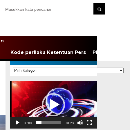
an
Kode perilaku Ketentuan Pers
PEDOMAN MEDI
KATEGORI
Kategori
Pemutar
Video
00:00
01:23