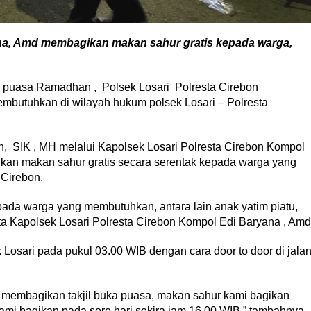
na, Amd membagikan makan sahur gratis kepada warga,
 puasa Ramadhan , Polsek Losari Polresta Cirebon
butuhkan di wilayah hukum polsek Losari – Polresta
, SIK , MH melalui Kapolsek Losari Polresta Cirebon Kompol
an makan sahur gratis secara serentak kepada warga yang
 Cirebon.
pada warga yang membutuhkan, antara lain anak yatim piatu,
ta Kapolsek Losari Polresta Cirebon Kompol Edi Baryana , Amd
Losari pada pukul 03.00 WIB dengan cara door to door di jala
membagikan takjil buka puasa, makan sahur kami bagikan
kami bagikan pada sore hari sekira jam 16.00 WIB,” tambahnya.