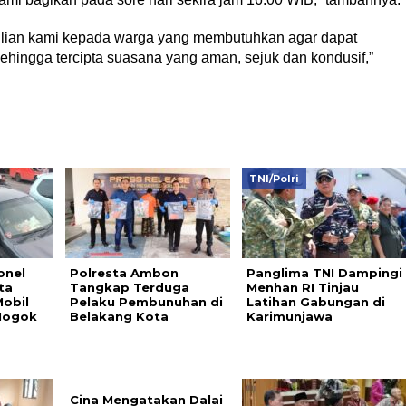
dulian kami kepada warga yang membutuhkan agar dapat
hingga tercipta suasana yang aman, sejuk dan kondusif,”
TNI/Polri
onel
Polresta Ambon
Panglima TNI Dampingi
ta
Tangkap Terduga
Menhan RI Tinjau
obil
Pelaku Pembunuhan di
Latihan Gabungan di
Mogok
Belakang Kota
Karimunjawa
Cina Mengatakan Dalai