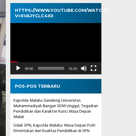
HTTPS://WWW.YOUTUBE.COM/WATCH?
V=XVAJYCLC4X0
Pemutar
Video
00:00
01:03
POS-POS TERBARU
Kapolda Maluku Gandeng Universitas
Muhammadiyah Bangun SDM Unggul, Tegaskan
Pendidikan dan Karakter Kunci Masa Depan
Maluk
Sidak SPN, Kapolda Maluku: Masa Depan Polri
Ditentukan dari Kualitas Pendidikan di SPN