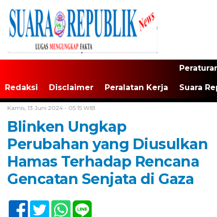
Peratura
Redaksi
Disclaimer
Peralatan Kerja
Suara Re
Home /
Tak Berkategori
Kamis, 13 Juni 2024 - 05:15 WIB
Blinken Ungkap
Perubahan yang Diusulkan
Hamas Terhadap Rencana
Gencatan Senjata di Gaza