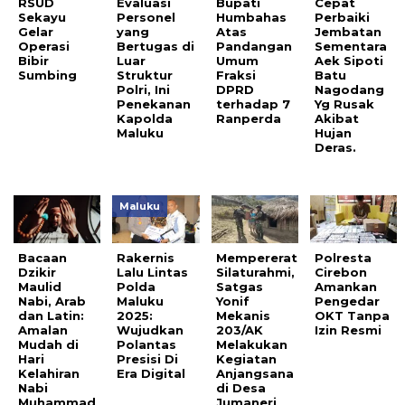
RSUD
Evaluasi
Bupati
Cepat
Sekayu
Personel
Humbahas
Perbaiki
Gelar
yang
Atas
Jembatan
Operasi
Bertugas di
Pandangan
Sementara
Bibir
Luar
Umum
Aek Sipoti
Sumbing
Struktur
Fraksi
Batu
Polri, Ini
DPRD
Nagodang
Penekanan
terhadap 7
Yg Rusak
Kapolda
Ranperda
Akibat
Maluku
Hujan
Deras.
Maluku
Bacaan
Rakernis
Mempererat
Polresta
Dzikir
Lalu Lintas
Silaturahmi,
Cirebon
Maulid
Polda
Satgas
Amankan
Nabi, Arab
Maluku
Yonif
Pengedar
dan Latin:
2025:
Mekanis
OKT Tanpa
Amalan
Wujudkan
203/AK
Izin Resmi
Mudah di
Polantas
Melakukan
Hari
Presisi Di
Kegiatan
Kelahiran
Era Digital
Anjangsana
Nabi
di Desa
Muhammad
Jumaneri