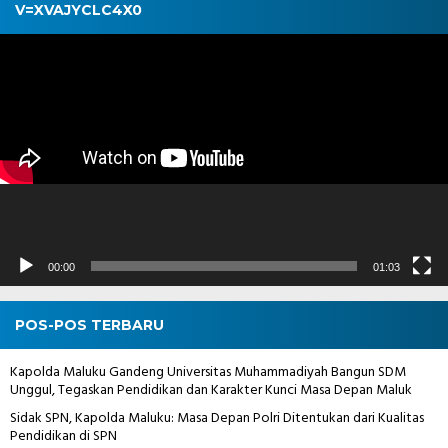
V=XVAJYCLC4X0
Pemutar
Video
00:00
01:03
POS-POS TERBARU
Kapolda Maluku Gandeng Universitas Muhammadiyah Bangun SDM
Unggul, Tegaskan Pendidikan dan Karakter Kunci Masa Depan Maluk
Sidak SPN, Kapolda Maluku: Masa Depan Polri Ditentukan dari Kualitas
Pendidikan di SPN