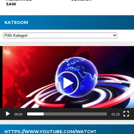
SAW
KATEGORI
Kategori
Pemutar
Video
00:00
01:23
HTTPS://WWW.YOUTUBE.COM/WATCH?