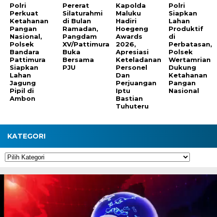
Polri
Pererat
Kapolda
Polri
Perkuat
Silaturahmi
Maluku
Siapkan
Ketahanan
di Bulan
Hadiri
Lahan
Pangan
Ramadan,
Hoegeng
Produktif
Nasional,
Pangdam
Awards
di
Polsek
XV/Pattimura
2026,
Perbatasan,
Bandara
Buka
Apresiasi
Polsek
Pattimura
Bersama
Keteladanan
Wertamrian
Siapkan
PJU
Personel
Dukung
Lahan
Dan
Ketahanan
Jagung
Perjuangan
Pangan
Pipil di
Iptu
Nasional
Ambon
Bastian
Tuhuteru
KATEGORI
Kategori
Pemutar
Video