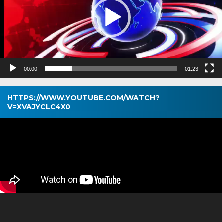
00:00
01:23
HTTPS://WWW.YOUTUBE.COM/WATCH?
V=XVAJYCLC4X0
Pemutar
Video