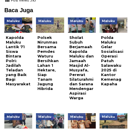
Post Views:
595
Baca Juga
Maluku
Maluku
Maluku
Maluku
Kapolda
Polsek
Sholat
Polda
Maluku
Nirunmas
Subuh
Maluku
Lantik 71
Bersama
Berjamaah
Gelar
Siswa
Pemdes
Kapolda
Sosialisasi
Bintara
Waturu
Maluku dan
Operasi
Polri:
Bersihkan
Jamaah
Patuh
Jadilah
Lahan 1
Masjid Al-
Salawaku
Teladan
Hektare,
Musyafa,
2025 di
yang Baik
Siap
Pererat
Kantor
Bagi
Tanam
Silaturahmi
Kemenag
Masyarakat
Jagung
dan Sarana
Kapaha
Hibrida
Mendengar
Aspirasi
Warga
Maluku
Maluku
Maluku
Maluku