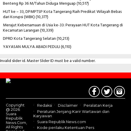
Benteng Rp 36 M/Tahun Diduga Menguap
(10,517)
HUT ke – 33, DPMPTSP Kota Tangerang Raih Predikat Wilayah Bebas
dari Korupsi (WBK)
(10,377)
Merajut Kebersamaan di Usia ke-33: Perayaan HUT Kota Tangerang di
Kecamatan Larangan
(10,339)
DPRD Kota Tangerang Selatan
(10,213)
YAYASAN MULYA ABADI PEDULI
(6,110)
Invalid slider id. Master Slider ID must be a valid number.
Contact
Us
Copyright
Redaksi
Disclaimer
Peralatan Kerja
@ 2026
Peraturan Jenjang Karir Wartawan dan
Suara
Karyawan
Republik
Suara Republik News.com
News.Com,
All Rights
Kode perilaku Ketentuan Pers