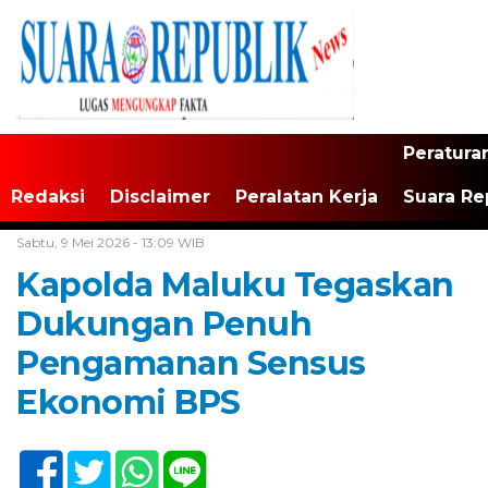
Peratura
Redaksi
Disclaimer
Peralatan Kerja
Suara Re
Home /
Maluku
Sabtu, 9 Mei 2026 - 13:09 WIB
Kapolda Maluku Tegaskan
Dukungan Penuh
Pengamanan Sensus
Ekonomi BPS