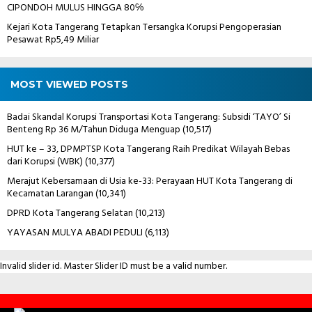
CIPONDOH MULUS HINGGA 80℅
Kejari Kota Tangerang Tetapkan Tersangka Korupsi Pengoperasian
Pesawat Rp5,49 Miliar
MOST VIEWED POSTS
Badai Skandal Korupsi Transportasi Kota Tangerang: Subsidi ‘TAYO’ Si
Benteng Rp 36 M/Tahun Diduga Menguap
(10,517)
HUT ke – 33, DPMPTSP Kota Tangerang Raih Predikat Wilayah Bebas
dari Korupsi (WBK)
(10,377)
Merajut Kebersamaan di Usia ke-33: Perayaan HUT Kota Tangerang di
Kecamatan Larangan
(10,341)
DPRD Kota Tangerang Selatan
(10,213)
YAYASAN MULYA ABADI PEDULI
(6,113)
Invalid slider id. Master Slider ID must be a valid number.
Contact