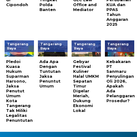
Cipondoh
Polda
Office and
KUA dan
Banten
Mediator
PPAS
Tahun
Anggaran
2025
Tangerang
Tangerang
Tangerang
Tangerang
Raya
Raya
Raya
Raya
Pledoi
Ada Apa
Gebyar
Kebakaran
Kuasa
Dengan
Festival
PT
Hukum
Tuntutan
Kuliner
Sanmaru
Suparman
Jaksa
Halal UMKM
Penyulingan
Harsono,
Penuntut
Sepatan
Oli 2026,
Jaksa
Umum
Timur
Apakah
Penutut
Digelar
Ada
Umum
Meriah,
Pelanggaran
Kota
Dukung
Prosedur?
Tangerang
Ekonomi
Tak Miliki
Lokal
Legalitas
Penuntutan