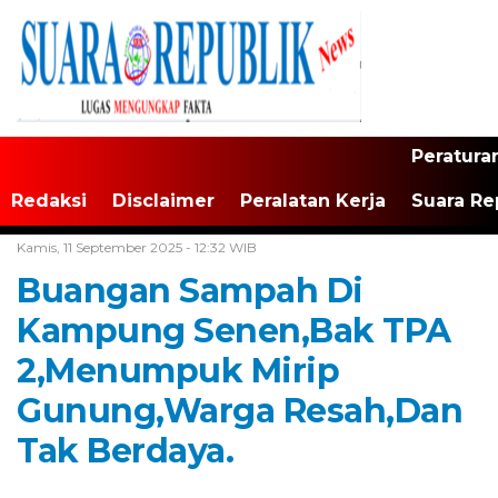
Peratura
Redaksi
Disclaimer
Peralatan Kerja
Suara Re
Home /
Tangerang Raya
Kamis, 11 September 2025 - 12:32 WIB
Buangan Sampah Di
Kampung Senen,Bak TPA
2,Menumpuk Mirip
Gunung,Warga Resah,Dan
Tak Berdaya.