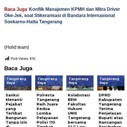
Baca Juga
Konflik Manajemen KPMH dan Mitra Driver
Oke-Jek, soal Stikerarisasi di Bandara Internasional
Soekarno-Hatta Tangerang
(Holid team)
Post Views:
410
Baca Juga
Tangerang
Tangerang
Tangerang
Tangerang
Raya
Raya
Raya
Raya
Sanksi
Polresta
Kolaborasi
DPRD
Menanti
Tangerang
BEM
Kabupaten
Pejabat
Raih Juara
Fakultas
Tangerang
yang
Kedua
Hukum
Terima
Terlibat
Lomba
UNIS
Penjelasan
Bangunan
Pelayanan
Tangerang
Bupati atas
Tanpa Izin
Polisi 110
bersama
Rancangan
di
Tingkat
GLC Law
Perubahan