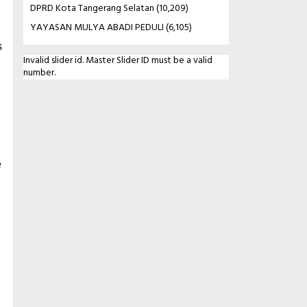
DPRD Kota Tangerang Selatan
(10,209)
YAYASAN MULYA ABADI PEDULI
(6,105)
s
Invalid slider id. Master Slider ID must be a valid
number.
e
n