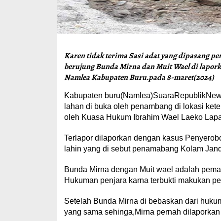
Karen tidak terima Sasi adat yang dipasang pem
berujung Bunda Mirna dan Muit Wael di lapor
Namlea Kabupaten Buru.pada 8-maret(2024)
Kabupaten buru(Namlea)SuaraRepublikNews.c
lahan di buka oleh penambang di lokasi kete
oleh Kuasa Hukum Ibrahim Wael Laeko Lapa
Terlapor dilaporkan dengan kasus Penyerobo
lahin yang di sebut penamabang Kolam Ja
Bunda Mirna dengan Muit wael adalah pemain
Hukuman penjara karna terbukti makukan pe
Setelah Bunda Mirna di bebaskan dari huku
yang sama sehinga,Mirna pernah dilaporkan k