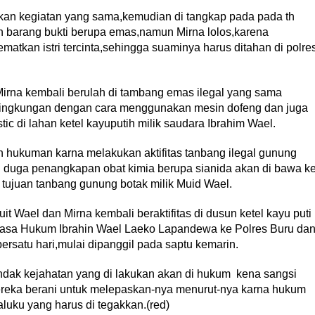
an kegiatan yang sama,kemudian di tangkap pada pada th
 barang bukti berupa emas,namun Mirna lolos,karena
tkan istri tercinta,sehingga suaminya harus ditahan di polre
irna kembali berulah di tambang emas ilegal yang sama
lingkungan dengan cara menggunakan mesin dofeng dan juga
ic di lahan ketel kayuputih milik saudara Ibrahim Wael.
n hukuman karna melakukan aktifitas tanbang ilegal gunung
i duga penangkapan obat kimia berupa sianida akan di bawa k
ujuan tanbang gunung botak milik Muid Wael.
 Wael dan Mirna kembali beraktifitas di dusun ketel kayu puti
 Kuasa Hukum Ibrahin Wael Laeko Lapandewa ke Polres Buru da
persatu hari,mulai dipanggil pada saptu kemarin.
ndak kejahatan yang di lakukan akan di hukum kena sangsi
reka berani untuk melepaskan-nya menurut-nya karna hukum
aluku yang harus di tegakkan.(red)