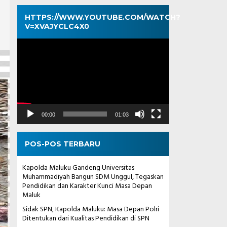
HTTPS://WWW.YOUTUBE.COM/WATCH?
V=XVAJYCLC4X0
Pemutar
Video
00:00
01:03
POS-POS TERBARU
Kapolda Maluku Gandeng Universitas
Muhammadiyah Bangun SDM Unggul, Tegaskan
Pendidikan dan Karakter Kunci Masa Depan
Maluk
Sidak SPN, Kapolda Maluku: Masa Depan Polri
Ditentukan dari Kualitas Pendidikan di SPN