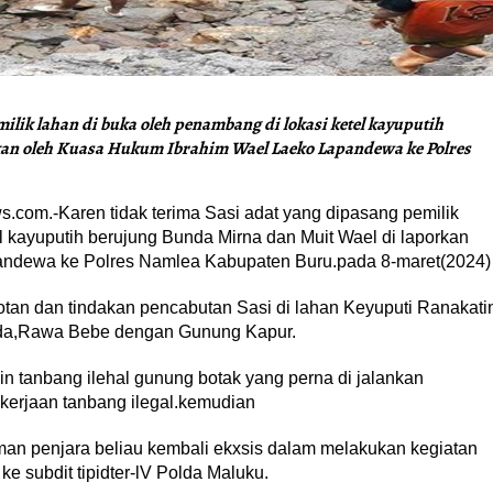
ilik lahan di buka oleh penambang di lokasi ketel kayuputih
kan oleh Kuasa Hukum Ibrahim Wael Laeko Lapandewa ke Polres
om.-Karen tidak terima Sasi adat yang dipasang pemilik
l kayuputih berujung Bunda Mirna dan Muit Wael di laporkan
ndewa ke Polres Namlea Kabupaten Buru.pada 8-maret(2024)
tan dan tindakan pencabutan Sasi di lahan Keyuputi Ranakati
nda,Rawa Bebe dengan Gunung Kapur.
 tanbang ilehal gunung botak yang perna di jalankan
kerjaan tanbang ilegal.kemudian
man penjara beliau kembali ekxsis dalam melakukan kegiatan
e subdit tipidter-lV Polda Maluku.