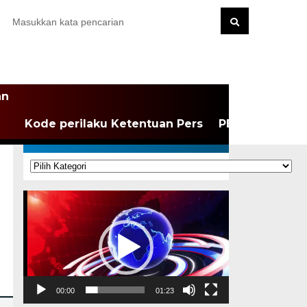
an
Kode perilaku Ketentuan Pers
PEDOMAN MEDI
KATEGORI
Kategori
Pemutar
Video
00:00
01:23