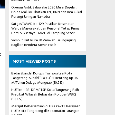
Kemandirian Siswa
Operasi Antik Salawaku 2026 Mulai Digelar,
Polda Maluku Libatkan TNI, BNN dan Bea Cukai
Perangi Jaringan Narkoba
Satgas TMMD Ke-129 Pastikan Kesehatan
Warga Masyarakat dan Personel Tetap Prima
Demi Suksesnya TMMD di Kampung Sesor
Sambut Hut Ri Ke 81 Pemkab Tulungagung
Bagikan Bendera Merah Putih
k
MOST VIEWED POSTS
Badai Skandal Korupsi Transportasi Kota
Tangerang: Subsidi ‘TAYO’ Si Benteng Rp 36
M/Tahun Diduga Menguap
(10,515)
HUT ke – 33, DPMPTSP Kota Tangerang Raih
Predikat Wilayah Bebas dari Korupsi (WBK)
(10,372)
Merajut Kebersamaan di Usia ke-33: Perayaan
HUT Kota Tangerang di Kecamatan Larangan