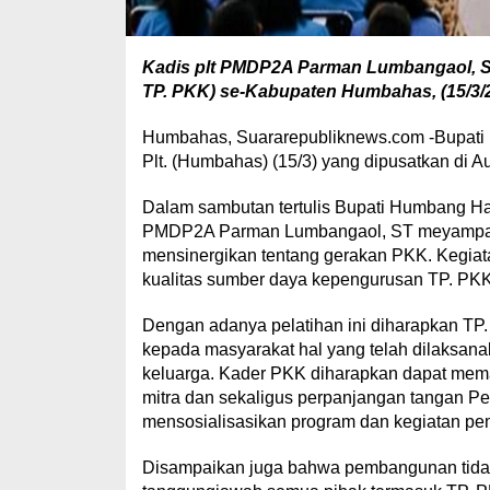
Kadis plt PMDP2A Parman Lumbangaol, 
TP. PKK) se-Kabupaten Humbahas, (15/3/2
Humbahas, Suararepubliknews.com -Bupati 
Plt. (Humbahas) (15/3) yang dipusatkan di 
Dalam sambutan tertulis Bupati Humbang Ha
PMDP2A Parman Lumbangaol, ST meyampaikan
mensinergikan tentang gerakan PKK. Kegiata
kualitas sumber daya kepengurusan TP. PKK 
Dengan adanya pelatihan ini diharapkan TP
kepada masyarakat hal yang telah dilaksan
keluarga. Kader PKK diharapkan dapat mem
mitra dan sekaligus perpanjangan tangan 
mensosialisasikan program dan kegiatan p
Disampaikan juga bahwa pembangunan tidak