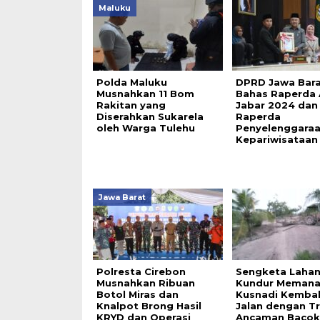
Maluku
Polda Maluku
DPRD Jawa Bar
Musnahkan 11 Bom
Bahas Raperda
Rakitan yang
Jabar 2024 dan
Diserahkan Sukarela
Raperda
oleh Warga Tulehu
Penyelenggara
Kepariwisataan
Jawa Barat
Polresta Cirebon
Sengketa Laha
Musnahkan Ribuan
Kundur Memana
Botol Miras dan
Kusnadi Kembal
Knalpot Brong Hasil
Jalan dengan Tr
KRYD dan Operasi
Ancaman Bacok