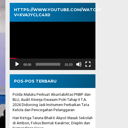
HTTPS://WWW.YOUTUBE.COM/WATCH?
V=XVAJYCLC4X0
Pemutar
Video
00:00
01:03
POS-POS TERBARU
Polda Maluku Perkuat Akuntabilitas PNBP dan
BLU, Audit Kinerja Itwasum Polri Tahap II T.A.
2026 Didorong Jadi Instrumen Perbaikan Tata
Kelola dan Pencegahan Pelanggaran
Hari Ketiga Taruna Bhakti Akpol Masuk Sekolah
di Ambon, Fokus Bentuk Karakter, Disiplin dan