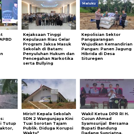
Maluku
at
Kejaksaan Tinggi
Kepolisian Sektor
 APBD
Kepulauan Riau Gelar
Panggarangan
Program Jaksa Masuk
Wujudkan Kemandirian
Sekolah di Batam:
Pangan: Panen Jagung
an
Penyuluhan Hukum dan
Hibrida di Desa
Pencegahan Narkotika
Situregen
serta Bullying
n
Miris!! Kepala Sekolah
Wakil Ketua DPR RI H.
s:
SDN 2 Wangunjaya Kini
Cucun Ahmad
i Tutup
Tuai Sorotan Tajam
Syamsurijal Bersama
aktor,
Publik. Diduga Korupsi
Bupati Bandung
Waktu*
Dadang Supriatna,