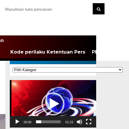
an
Kode perilaku Ketentuan Pers
PEDOMAN MEDI
KATEGORI
Kategori
Pemutar
Video
00:00
01:23