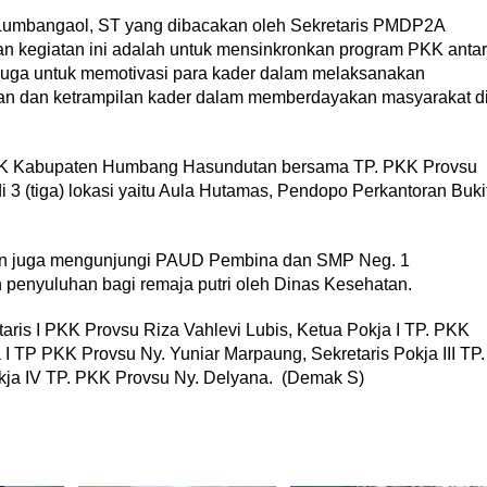
Lumbangaol, ST yang dibacakan oleh Sekretaris PMDP2A
 kegiatan ini adalah untuk mensinkronkan program PKK antar
 juga untuk memotivasi para kader dalam melaksanakan
an dan ketrampilan kader dalam memberdayakan masyarakat d
 PKK Kabupaten Humbang Hasundutan bersama TP. PKK Provsu
i 3 (tiga) lokasi yaitu Aula Hutamas, Pendopo Perkantoran Buki
gan juga mengunjungi PAUD Pembina dan SMP Neg. 1
penyuluhan bagi remaja putri oleh Dinas Kesehatan.
aris I PKK Provsu Riza Vahlevi Lubis, Ketua Pokja I TP. PKK
 I TP PKK Provsu Ny. Yuniar Marpaung, Sekretaris Pokja III TP.
kja IV TP. PKK Provsu Ny. Delyana. (Demak S)