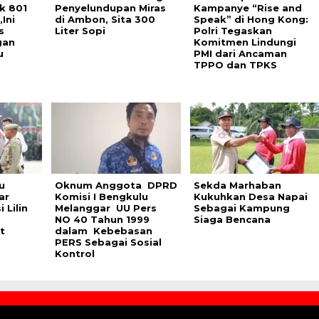
k 801
Penyelundupan Miras
Kampanye “Rise and
Ini
di Ambon, Sita 300
Speak” di Hong Kong:
s
Liter Sopi
Polri Tegaskan
gan
Komitmen Lindungi
u
PMI dari Ancaman
TPPO dan TPKS
u
Oknum Anggota DPRD
Sekda Marhaban
ar
Komisi I Bengkulu
Kukuhkan Desa Napai
 Lilin
Melanggar UU Pers
Sebagai Kampung
NO 40 Tahun 1999
Siaga Bencana
t
dalam Kebebasan
PERS Sebagai Sosial
Kontrol