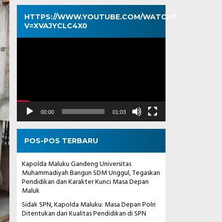
HTTPS://WWW.YOUTUBE.COM/WATCH?
V=XVAJYCLC4X0
Pemutar
Video
00:00
01:03
POS-POS TERBARU
Kapolda Maluku Gandeng Universitas
Muhammadiyah Bangun SDM Unggul, Tegaskan
Pendidikan dan Karakter Kunci Masa Depan
Maluk
Sidak SPN, Kapolda Maluku: Masa Depan Polri
Ditentukan dari Kualitas Pendidikan di SPN