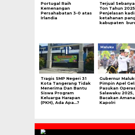
Portugal Raih
Terjual Sebanya
Kemenangan
Ton Tahun 2025,
Persahabatan 3-0 atas
Penjelasan kadi
Irlandia
ketahanan pan
kabupaten bur
Maluku
Tragis SMP Negeri 31
Gubernur Maluk
Kota Tangerang Tidak
Pimpin Apel Gel
Menerima Dan Bantu
Pasukan Operasi
Siswa Program
Salawaku 2025,
Keluarga Harapan
Bacakan Amana
(PKH), Ada Apa…?
Kapolri
Contact
Us