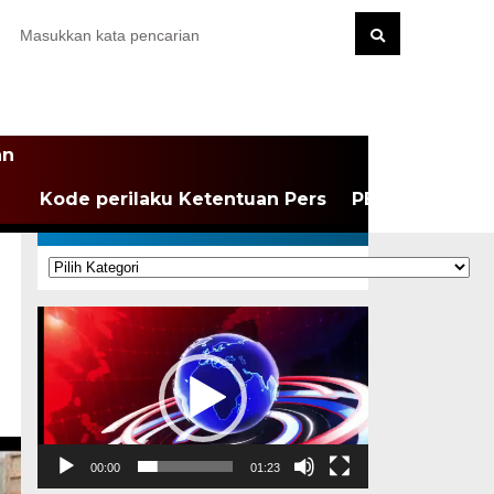
an
Kode perilaku Ketentuan Pers
PEDOMAN MEDI
KATEGORI
Kategori
Pemutar
Video
00:00
01:23