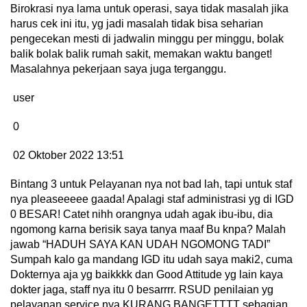
Birokrasi nya lama untuk operasi, saya tidak masalah jika
harus cek ini itu, yg jadi masalah tidak bisa seharian
pengecekan mesti di jadwalin minggu per minggu, bolak
balik bolak balik rumah sakit, memakan waktu banget!
Masalahnya pekerjaan saya juga terganggu.
user
0
02 Oktober 2022 13:51
Bintang 3 untuk Pelayanan nya not bad lah, tapi untuk staf
nya pleaseeeee gaada! Apalagi staf administrasi yg di IGD
0 BESAR! Catet nihh orangnya udah agak ibu-ibu, dia
ngomong karna berisik saya tanya maaf Bu knpa? Malah
jawab “HADUH SAYA KAN UDAH NGOMONG TADI”
Sumpah kalo ga mandang IGD itu udah saya maki2, cuma
Dokternya aja yg baikkkk dan Good Attitude yg lain kaya
dokter jaga, staff nya itu 0 besarrrr. RSUD penilaian yg
pelayanan service nya KURANG BANGETTTT sebagian