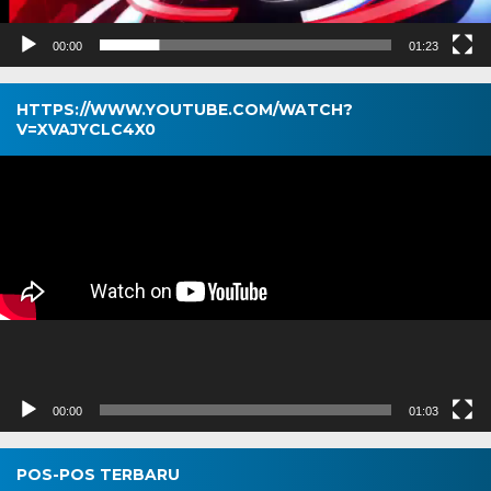
00:00
01:23
HTTPS://WWW.YOUTUBE.COM/WATCH?
V=XVAJYCLC4X0
Pemutar
Video
00:00
01:03
POS-POS TERBARU