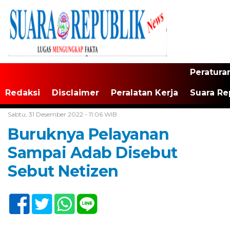
Peratura
Redaksi
Disclaimer
Peralatan Kerja
Suara Re
Home /
Tak Berkategori
Sabtu, 31 Desember 2022 - 11:06 WIB
Buruknya Pelayanan
Sampai Adab Disebut
Sebut Netizen