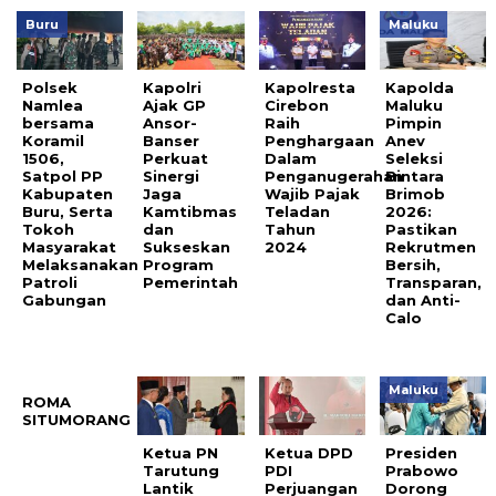
Buru
Maluku
Polsek
Kapolri
Kapolresta
Kapolda
Namlea
Ajak GP
Cirebon
Maluku
bersama
Ansor-
Raih
Pimpin
Koramil
Banser
Penghargaan
Anev
1506,
Perkuat
Dalam
Seleksi
Satpol PP
Sinergi
Penganugerahan
Bintara
Kabupaten
Jaga
Wajib Pajak
Brimob
Buru, Serta
Kamtibmas
Teladan
2026:
Tokoh
dan
Tahun
Pastikan
Masyarakat
Sukseskan
2024
Rekrutmen
Melaksanakan
Program
Bersih,
Patroli
Pemerintah
Transparan,
Gabungan
dan Anti-
Calo
Maluku
ROMA
SITUMORANG
Ketua PN
Ketua DPD
Presiden
Tarutung
PDI
Prabowo
Lantik
Perjuangan
Dorong