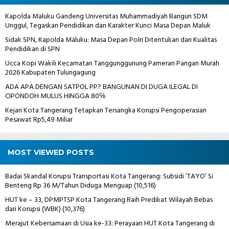
Kapolda Maluku Gandeng Universitas Muhammadiyah Bangun SDM
Unggul, Tegaskan Pendidikan dan Karakter Kunci Masa Depan Maluk
Sidak SPN, Kapolda Maluku: Masa Depan Polri Ditentukan dari Kualitas
Pendidikan di SPN
Ucca Kopi Wakili Kecamatan Tanggunggunung Pameran Pangan Murah
2026 Kabupaten Tulungagung
ADA APA DENGAN SATPOL PP? BANGUNAN DI DUGA ILEGAL DI
CIPONDOH MULUS HINGGA 80℅
Kejari Kota Tangerang Tetapkan Tersangka Korupsi Pengoperasian
Pesawat Rp5,49 Miliar
MOST VIEWED POSTS
Badai Skandal Korupsi Transportasi Kota Tangerang: Subsidi ‘TAYO’ Si
Benteng Rp 36 M/Tahun Diduga Menguap
(10,516)
HUT ke – 33, DPMPTSP Kota Tangerang Raih Predikat Wilayah Bebas
dari Korupsi (WBK)
(10,376)
Merajut Kebersamaan di Usia ke-33: Perayaan HUT Kota Tangerang di