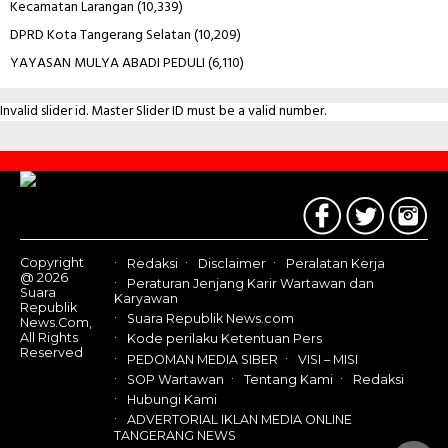
Kecamatan Larangan
(10,339)
DPRD Kota Tangerang Selatan
(10,209)
YAYASAN MULYA ABADI PEDULI
(6,110)
Invalid slider id. Master Slider ID must be a valid number.
Contact
Us
Copyright
Redaksi
Disclaimer
Peralatan Kerja
@ 2026
Peraturan Jenjang Karir Wartawan dan
Suara
Karyawan
Republik
Suara Republik News.com
News.Com,
All Rights
Kode perilaku Ketentuan Pers
Reserved
PEDOMAN MEDIA SIBER
VISI – MISI
SOP Wartawan
Tentang Kami
Redaksi
Hubungi Kami
ADVERTORIAL IKLAN MEDIA ONLINE
TANGERANG NEWS