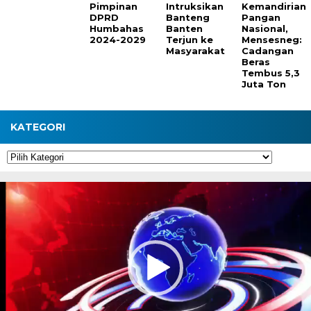
Pimpinan
Intruksikan
Kemandirian
DPRD
Banteng
Pangan
Humbahas
Banten
Nasional,
2024-2029
Terjun ke
Mensesneg:
Masyarakat
Cadangan
Beras
Tembus 5,3
Juta Ton
KATEGORI
Kategori
Pemutar
Video