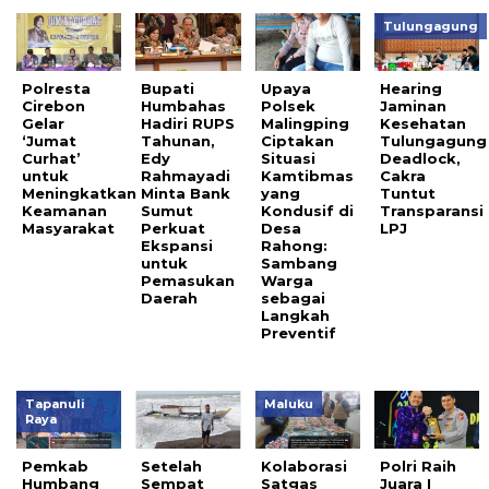
Tulungagung
Polresta
Bupati
Upaya
Hearing
Cirebon
Humbahas
Polsek
Jaminan
Gelar
Hadiri RUPS
Malingping
Kesehatan
‘Jumat
Tahunan,
Ciptakan
Tulungagung
Curhat’
Edy
Situasi
Deadlock,
untuk
Rahmayadi
Kamtibmas
Cakra
Meningkatkan
Minta Bank
yang
Tuntut
Keamanan
Sumut
Kondusif di
Transparansi
Masyarakat
Perkuat
Desa
LPJ
Ekspansi
Rahong:
untuk
Sambang
Pemasukan
Warga
Daerah
sebagai
Langkah
Preventif
Tapanuli
Maluku
Raya
Pemkab
Setelah
Kolaborasi
Polri Raih
Humbang
Sempat
Satgas
Juara I