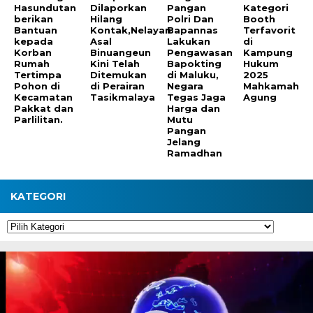
Hasundutan
Dilaporkan
Pangan
Kategori
berikan
Hilang
Polri Dan
Booth
Bantuan
Kontak,Nelayan
Bapannas
Terfavorit
kepada
Asal
Lakukan
di
Korban
Binuangeun
Pengawasan
Kampung
Rumah
Kini Telah
Bapokting
Hukum
Tertimpa
Ditemukan
di Maluku,
2025
Pohon di
di Perairan
Negara
Mahkamah
Kecamatan
Tasikmalaya
Tegas Jaga
Agung
Pakkat dan
Harga dan
Parlilitan.
Mutu
Pangan
Jelang
Ramadhan
KATEGORI
Kategori
Pemutar
Video