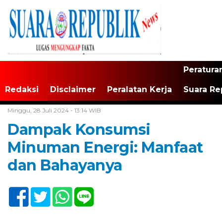
Peratura
Redaksi
Disclaimer
Peralatan Kerja
Suara Re
Home /
Tak Berkategori
Minggu, 28 Juli 2024 - 13:14 WIB
Dampak Konsumsi
Minuman Energi: Manfaat
dan Bahayanya