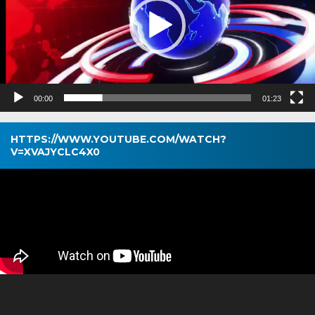
00:00
01:23
HTTPS://WWW.YOUTUBE.COM/WATCH?
V=XVAJYCLC4X0
Pemutar
Video