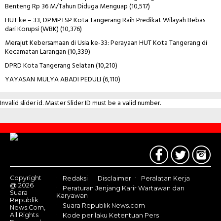
Benteng Rp 36 M/Tahun Diduga Menguap
(10,517)
HUT ke – 33, DPMPTSP Kota Tangerang Raih Predikat Wilayah Bebas
dari Korupsi (WBK)
(10,376)
Merajut Kebersamaan di Usia ke-33: Perayaan HUT Kota Tangerang di
Kecamatan Larangan
(10,339)
DPRD Kota Tangerang Selatan
(10,210)
YAYASAN MULYA ABADI PEDULI
(6,110)
Invalid slider id. Master Slider ID must be a valid number.
Contact
Us
Copyright
Redaksi
Disclaimer
Peralatan Kerja
@ 2026
Peraturan Jenjang Karir Wartawan dan
Suara
Karyawan
Republik
Suara Republik News.com
News.Com,
All Rights
Kode perilaku Ketentuan Pers