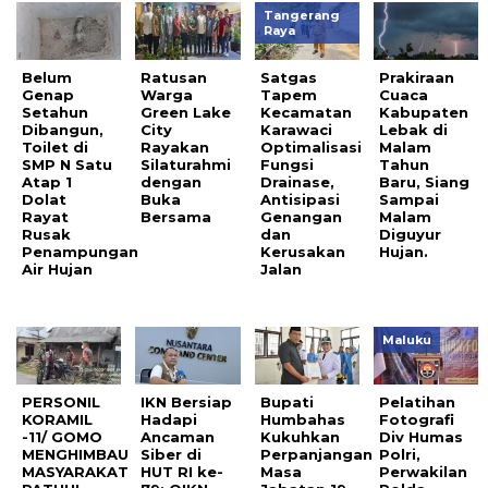
Tangerang
Raya
Belum
Ratusan
Satgas
Prakiraan
Genap
Warga
Tapem
Cuaca
Setahun
Green Lake
Kecamatan
Kabupaten
Dibangun,
City
Karawaci
Lebak di
Toilet di
Rayakan
Optimalisasi
Malam
SMP N Satu
Silaturahmi
Fungsi
Tahun
Atap 1
dengan
Drainase,
Baru, Siang
Dolat
Buka
Antisipasi
Sampai
Rayat
Bersama
Genangan
Malam
Rusak
dan
Diguyur
Penampungan
Kerusakan
Hujan.
Air Hujan
Jalan
Maluku
PERSONIL
IKN Bersiap
Bupati
Pelatihan
KORAMIL
Hadapi
Humbahas
Fotografi
-11/ GOMO
Ancaman
Kukuhkan
Div Humas
MENGHIMBAU
Siber di
Perpanjangan
Polri,
MASYARAKAT
HUT RI ke-
Masa
Perwakilan