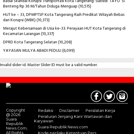
Badai Skandal Korupsi Transportasi Kota Tangerang: Subsidi ‘TAYO’ Si
Benteng Rp 36 M/Tahun Diduga Menguap
(10,515)
HUT ke – 33, DPMPTSP Kota Tangerang Raih Predikat Wilayah Bebas
dari Korupsi (WBK)
(10,373)
Merajut Kebersamaan di Usia ke-33: Perayaan HUT Kota Tangerang di
Kecamatan Larangan
(10,337)
DPRD Kota Tangerang Selatan
(10,208)
YAYASAN MULYA ABADI PEDULI
(6,099)
Invalid slider id. Master Slider ID must be a valid number.
Contact
Us
Copyright
Redaksi
Disclaimer
Peralatan Kerja
@ 2026
Peraturan Jenjang Karir Wartawan dan
Suara
Karyawan
Republik
Suara Republik News.com
News.Com,
All Rights
Kode perilaku Ketentuan Pers