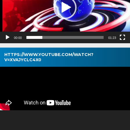
00:00
01:23
HTTPS://WWW.YOUTUBE.COM/WATCH?
V=XVAJYCLC4X0
Pemutar
Video