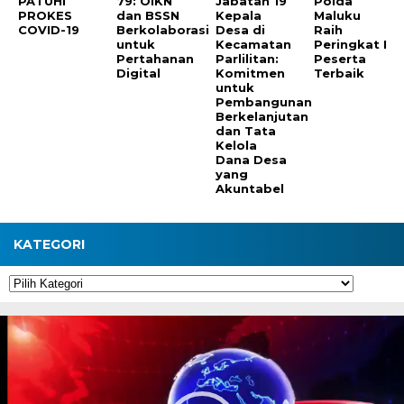
PATUHI
79: OIKN
Jabatan 19
Polda
PROKES
dan BSSN
Kepala
Maluku
COVID-19
Berkolaborasi
Desa di
Raih
untuk
Kecamatan
Peringkat I
Pertahanan
Parlilitan:
Peserta
Digital
Komitmen
Terbaik
untuk
Pembangunan
Berkelanjutan
dan Tata
Kelola
Dana Desa
yang
Akuntabel
KATEGORI
Kategori
Pemutar
Video