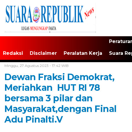
Peratura
Redaksi
Disclaimer
Peralatan Kerja
Suara Re
Home /
Tak Berkategori
Minggu, 27 Agustus 2023 - 17:42 WIB
Dewan Fraksi Demokrat,
Meriahkan HUT RI 78
bersama 3 pilar dan
Masyarakat,dengan Final
Adu Pinalti.V