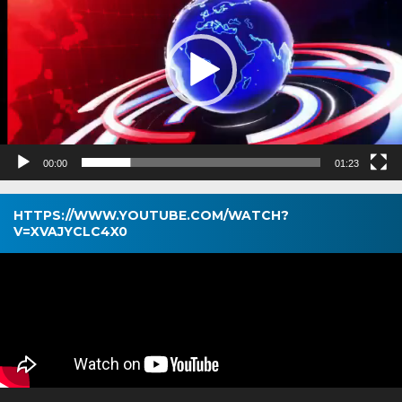
00:00
01:23
HTTPS://WWW.YOUTUBE.COM/WATCH?
V=XVAJYCLC4X0
Pemutar
Video