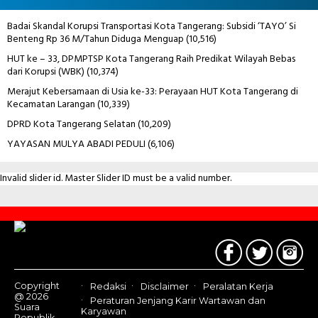
Badai Skandal Korupsi Transportasi Kota Tangerang: Subsidi ‘TAYO’ Si
Benteng Rp 36 M/Tahun Diduga Menguap
(10,516)
HUT ke – 33, DPMPTSP Kota Tangerang Raih Predikat Wilayah Bebas
dari Korupsi (WBK)
(10,374)
Merajut Kebersamaan di Usia ke-33: Perayaan HUT Kota Tangerang di
Kecamatan Larangan
(10,339)
DPRD Kota Tangerang Selatan
(10,209)
YAYASAN MULYA ABADI PEDULI
(6,106)
Invalid slider id. Master Slider ID must be a valid number.
Contact
Us
Copyright
Redaksi
Disclaimer
Peralatan Kerja
@ 2026
Peraturan Jenjang Karir Wartawan dan
Suara
Karyawan
Republik