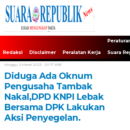
Peratura
Redaksi
Disclaimer
Peralatan Kerja
Suara Re
Home /
Tak Berkategori
Minggu, 5 Maret 2023 - 20:17 WIB
Diduga Ada Oknum
Pengusaha Tambak
Nakal,DPD KNPI Lebak
Bersama DPK Lakukan
Aksi Penyegelan.