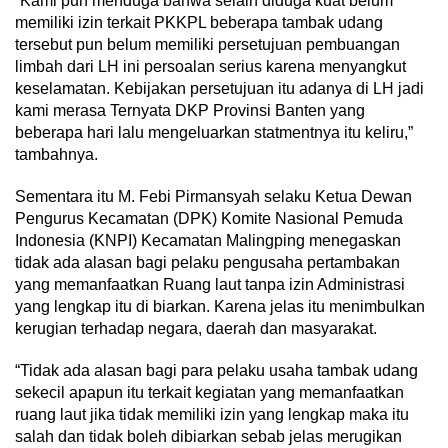
“Kami pun menduga bahwa selain diduga kuat belum
memiliki izin terkait PKKPL beberapa tambak udang
tersebut pun belum memiliki persetujuan pembuangan
limbah dari LH ini persoalan serius karena menyangkut
keselamatan. Kebijakan persetujuan itu adanya di LH jadi
kami merasa Ternyata DKP Provinsi Banten yang
beberapa hari lalu mengeluarkan statmentnya itu keliru,”
tambahnya.
Sementara itu M. Febi Pirmansyah selaku Ketua Dewan
Pengurus Kecamatan (DPK) Komite Nasional Pemuda
Indonesia (KNPI) Kecamatan Malingping menegaskan
tidak ada alasan bagi pelaku pengusaha pertambakan
yang memanfaatkan Ruang laut tanpa izin Administrasi
yang lengkap itu di biarkan. Karena jelas itu menimbulkan
kerugian terhadap negara, daerah dan masyarakat.
“Tidak ada alasan bagi para pelaku usaha tambak udang
sekecil apapun itu terkait kegiatan yang memanfaatkan
ruang laut jika tidak memiliki izin yang lengkap maka itu
salah dan tidak boleh dibiarkan sebab jelas merugikan