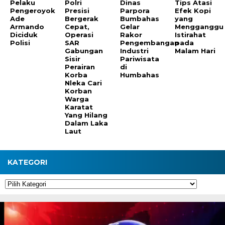
Pelaku
Polri
Dinas
Tips Atasi
Pengeroyok
Presisi
Parpora
Efek Kopi
Ade
Bergerak
Bumbahas
yang
Armando
Cepat,
Gelar
Mengganggu
Diciduk
Operasi
Rakor
Istirahat
Polisi
SAR
Pengembangan
pada
Gabungan
Industri
Malam Hari
Sisir
Pariwisata
Perairan
di
Korba
Humbahas
Nleka Cari
Korban
Warga
Karatat
Yang Hilang
Dalam Laka
Laut
KATEGORI
Kategori
Pemutar
Video