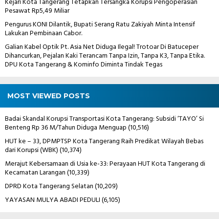
Kejari Kota Tangerang Tetapkan Tersangka Korupsi Pengoperasian
Pesawat Rp5,49 Miliar
Pengurus KONI Dilantik, Bupati Serang Ratu Zakiyah Minta Intensif
Lakukan Pembinaan Cabor.
Galian Kabel Optik Pt. Asia Net Diduga Ilegal! Trotoar Di Batuceper
Dihancurkan, Pejalan Kaki Terancam Tanpa Izin, Tanpa K3, Tanpa Etika.
DPU Kota Tangerang & Kominfo Diminta Tindak Tegas
MOST VIEWED POSTS
Badai Skandal Korupsi Transportasi Kota Tangerang: Subsidi ‘TAYO’ Si
Benteng Rp 36 M/Tahun Diduga Menguap
(10,516)
HUT ke – 33, DPMPTSP Kota Tangerang Raih Predikat Wilayah Bebas
dari Korupsi (WBK)
(10,374)
Merajut Kebersamaan di Usia ke-33: Perayaan HUT Kota Tangerang di
Kecamatan Larangan
(10,339)
DPRD Kota Tangerang Selatan
(10,209)
YAYASAN MULYA ABADI PEDULI
(6,105)