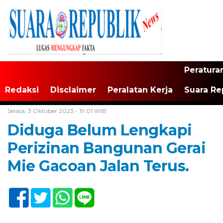
Peratura
Redaksi
Disclaimer
Peralatan Kerja
Suara Re
Home /
Tak Berkategori
Selasa, 3 Oktober 2023 - 19:01 WIB
Diduga Belum Lengkapi
Perizinan Bangunan Gerai
Mie Gacoan Jalan Terus.