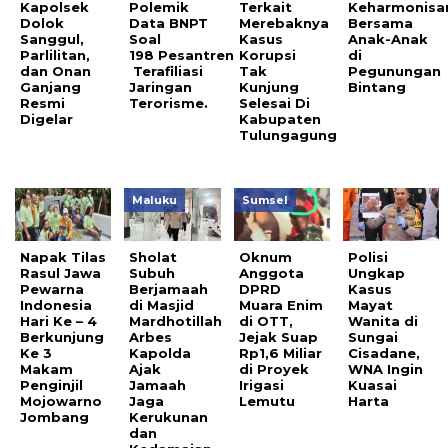
Kapolsek
Polemik
Terkait
Keharmonisa
Dolok
Data BNPT
Merebaknya
Bersama
Sanggul,
Soal
Kasus
Anak-Anak
Parlilitan,
198 Pesantren
Korupsi
di
dan Onan
Terafiliasi
Tak
Pegunungan
Ganjang
Jaringan
Kunjung
Bintang
Resmi
Terorisme.
Selesai Di
Digelar
Kabupaten
Tulungagung
Maluku
Sumsel
Napak Tilas
Sholat
Oknum
Polisi
Rasul Jawa
Subuh
Anggota
Ungkap
Pewarna
Berjamaah
DPRD
Kasus
Indonesia
di Masjid
Muara Enim
Mayat
Hari Ke – 4
Mardhotillah
di OTT,
Wanita di
Berkunjung
Arbes
Jejak Suap
Sungai
Ke 3
Kapolda
Rp1,6 Miliar
Cisadane,
Makam
Ajak
di Proyek
WNA Ingin
Penginjil
Jamaah
Irigasi
Kuasai
Mojowarno
Jaga
Lemutu
Harta
Jombang
Kerukunan
dan