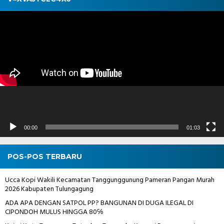
Pemutar
Video
00:00
01:03
POS-POS TERBARU
Ucca Kopi Wakili Kecamatan Tanggunggunung Pameran Pangan Murah
2026 Kabupaten Tulungagung
ADA APA DENGAN SATPOL PP? BANGUNAN DI DUGA ILEGAL DI
CIPONDOH MULUS HINGGA 80℅