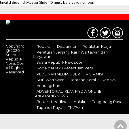
Invalid slider id. Master Slider ID must be a valid number.
Contact
Us
Copyright
Redaksi
Disclaimer
Peralatan Kerja
@ 2026
Peraturan Jenjang Karir Wartawan dan
Suara
Karyawan
Republik
Suara Republik News.com
News.Com,
All Rights
Kode perilaku Ketentuan Pers
Reserved
PEDOMAN MEDIA SIBER
VISI – MISI
SOP Wartawan
Tentang Kami
Redaksi
Hubungi Kami
ADVERTORIAL IKLAN MEDIA ONLINE
TANGERANG NEWS
Buru
Headline
Maluku
Tangerang Raya
Tapanuli Raya
TNI/Polri