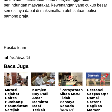
perlindungan masyarakat. Kewenangan yang cukup besar
semestinya dapat di maksimalkan oleh satuan polisi
pamong praja.
Rosita/ team
Post Views:
138
Baca Juga
Daerah
Mutasi
Komjen
“Pernyataan
Personel
Pejabat
Boy Rafli
Sikap MOSI
Satgas Ops
Polres
Amar
Tidak
Damai
Humbang
Meminta
Percaya
Cartenz
Hasundutan:
Maaf
Kepada
Bagikan
Sertijab
Terkait
‘KPK RI’
Momen