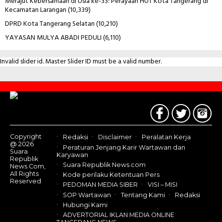
Merajut Kebersamaan di Usia ke-33: Perayaan HUT Kota Tangerang di
Kecamatan Larangan
(10,339)
DPRD Kota Tangerang Selatan
(10,210)
YAYASAN MULYA ABADI PEDULI
(6,110)
Invalid slider id. Master Slider ID must be a valid number.
Contact
Us
Copyright
Redaksi
Disclaimer
Peralatan Kerja
@ 2026
Peraturan Jenjang Karir Wartawan dan
Suara
Karyawan
Republik
Suara Republik News.com
News.Com,
All Rights
Kode perilaku Ketentuan Pers
Reserved
PEDOMAN MEDIA SIBER
VISI – MISI
SOP Wartawan
Tentang Kami
Redaksi
Hubungi Kami
ADVERTORIAL IKLAN MEDIA ONLINE