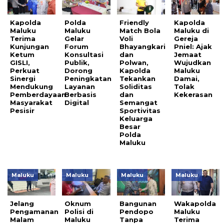
Kapolda
Polda
Friendly
Kapolda
Maluku
Maluku
Match Bola
Maluku di
Terima
Gelar
Voli
Gereja
Kunjungan
Forum
Bhayangkari
Pniel: Ajak
Ketum
Konsultasi
dan
Jemaat
GISLI,
Publik,
Polwan,
Wujudkan
Perkuat
Dorong
Kapolda
Maluku
Sinergi
Peningkatan
Tekankan
Damai,
Mendukung
Layanan
Soliditas
Tolak
Pemberdayaan
Berbasis
dan
Kekerasan
Masyarakat
Digital
Semangat
Pesisir
Sportivitas
Keluarga
Besar
Polda
Maluku
Maluku
Maluku
Maluku
Maluku
Jelang
Oknum
Bangunan
Wakapolda
Pengamanan
Polisi di
Pendopo
Maluku
Malam
Maluku
Tanpa
Terima