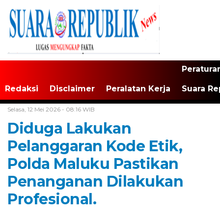
Peratura
Redaksi
Disclaimer
Peralatan Kerja
Suara Re
Home /
Maluku
Selasa, 12 Mei 2026 - 08:16 WIB
Diduga Lakukan
Pelanggaran Kode Etik,
Polda Maluku Pastikan
Penanganan Dilakukan
Profesional.