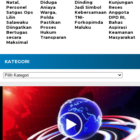
Natal,
Diduga
Dinding
Kunjungan
Personel
Aniaya
Jadi Simbol
Reses
Satgas Ops
Warga,
Kebersamaan
Anggota
Lilin
Polda
TNI-
DPD RI,
Salawaku
Pastikan
Forkopimda
Bahas
Diingatkan
Proses
Maluku
Aspirasi
Bertugas
Hukum
Keamanan
secara
Transparan
Masyarakat
Maksimal
KATEGORI
Kategori
Pemutar
Video