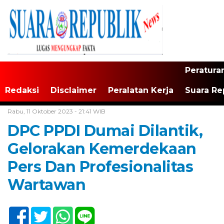
Peratura
Redaksi
Disclaimer
Peralatan Kerja
Suara Re
Home /
Tak Berkategori
Rabu, 11 Oktober 2023 - 21:41 WIB
DPC PPDI Dumai Dilantik,
Gelorakan Kemerdekaan
Pers Dan Profesionalitas
Wartawan