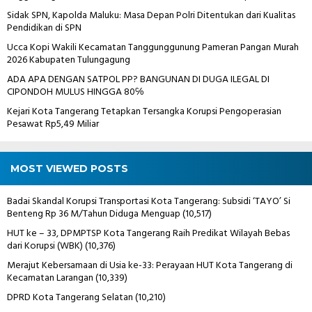
Sidak SPN, Kapolda Maluku: Masa Depan Polri Ditentukan dari Kualitas
Pendidikan di SPN
Ucca Kopi Wakili Kecamatan Tanggunggunung Pameran Pangan Murah
2026 Kabupaten Tulungagung
ADA APA DENGAN SATPOL PP? BANGUNAN DI DUGA ILEGAL DI
CIPONDOH MULUS HINGGA 80℅
Kejari Kota Tangerang Tetapkan Tersangka Korupsi Pengoperasian
Pesawat Rp5,49 Miliar
MOST VIEWED POSTS
Badai Skandal Korupsi Transportasi Kota Tangerang: Subsidi ‘TAYO’ Si
Benteng Rp 36 M/Tahun Diduga Menguap
(10,517)
HUT ke – 33, DPMPTSP Kota Tangerang Raih Predikat Wilayah Bebas
dari Korupsi (WBK)
(10,376)
Merajut Kebersamaan di Usia ke-33: Perayaan HUT Kota Tangerang di
Kecamatan Larangan
(10,339)
DPRD Kota Tangerang Selatan
(10,210)