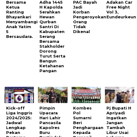
Bersama
Adha 1445
PAC Bayah
Adakan Car
Ketua
H Kapolda
Jadi
Free Night
Ranting
Serahkan
Korban
Vol 3,
Bhayankari
Hewan
Pengeroyokan
Eundeurkeun
Menyambangi
Qurban
Orang
Anak Yatim
Santri Di
Tidak
5
Kabupaten
Dikenal
Bersaudara.
Serang
Bersama
Stakholder
Dorong
Turut Serta
Bangun
Ketahanan
Pangan
Kick-off
Pimpin
Kombes
Pj Bupati H
Liga Inggris
Upacara
Pol
Apriyadi
2024/2025:
Hari Lahir
Sumarni
Ingatkan
Jadwal
Pancasila
Beri
Jangan
Lengkap
Kapolres
Penghargaan
Tambah
Pekan
Buru
Kepada
Libur Usai