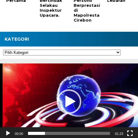
Pertama
Bertindak
Personil
Lebaran
Selakau
Berprestasi
Inspektur
di
Upacara.
Mapolresta
Cirebon
KATEGORI
Kategori
Pemutar
Video
00:00
01:23