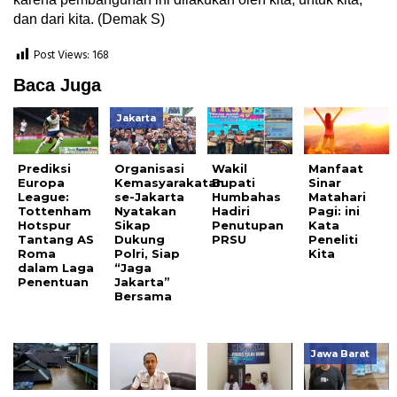
dan dari kita. (Demak S)
Post Views:
168
Baca Juga
Jakarta
Prediksi
Organisasi
Wakil
Manfaat
Europa
Kemasyarakatan
Bupati
Sinar
League:
se-Jakarta
Humbahas
Matahari
Tottenham
Nyatakan
Hadiri
Pagi: ini
Hotspur
Sikap
Penutupan
Kata
Tantang AS
Dukung
PRSU
Peneliti
Roma
Polri, Siap
Kita
dalam Laga
“Jaga
Penentuan
Jakarta”
Bersama
Jawa Barat