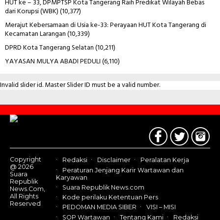
HUT ke – 33, DPMPTSP Kota Tangerang Raih Predikat Wilayah Bebas
dari Korupsi (WBK)
(10,377)
Merajut Kebersamaan di Usia ke-33: Perayaan HUT Kota Tangerang di
Kecamatan Larangan
(10,339)
DPRD Kota Tangerang Selatan
(10,211)
YAYASAN MULYA ABADI PEDULI
(6,110)
Invalid slider id. Master Slider ID must be a valid number.
Contact
Us
Copyright
Redaksi
Disclaimer
Peralatan Kerja
@ 2026
Peraturan Jenjang Karir Wartawan dan
Suara
Karyawan
Republik
Suara Republik News.com
News.Com,
All Rights
Kode perilaku Ketentuan Pers
Reserved
PEDOMAN MEDIA SIBER
VISI – MISI
SOP Wartawan
Tentang Kami
Redaksi