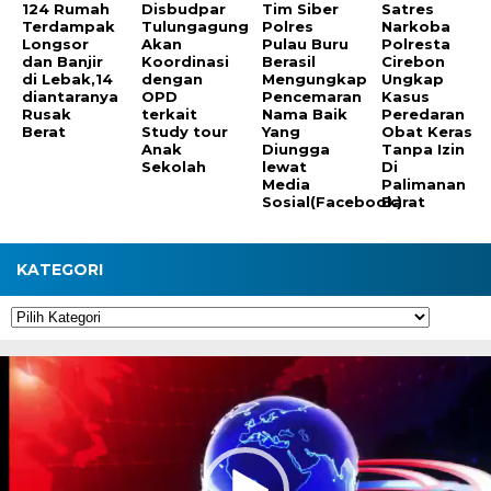
124 Rumah
Disbudpar
Tim Siber
Satres
Terdampak
Tulungagung
Polres
Narkoba
Longsor
Akan
Pulau Buru
Polresta
dan Banjir
Koordinasi
Berasil
Cirebon
di Lebak,14
dengan
Mengungkap
Ungkap
diantaranya
OPD
Pencemaran
Kasus
Rusak
terkait
Nama Baik
Peredaran
Berat
Study tour
Yang
Obat Keras
Anak
Diungga
Tanpa Izin
Sekolah
lewat
Di
Media
Palimanan
Sosial(Facebook)
Barat
KATEGORI
Kategori
Pemutar
Video