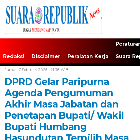
Peratura
Redaksi
Disclaimer
Peralatan Kerja
Suara Re
Home /
Tak Berkategori
Jumat, 7 Februari 2025 - 21:38 WIB
DPRD Gelar Paripurna
Agenda Pengumuman
Akhir Masa Jabatan dan
Penetapan Bupati/ Wakil
Bupati Humbang
Hasundutan Terpilih Masa